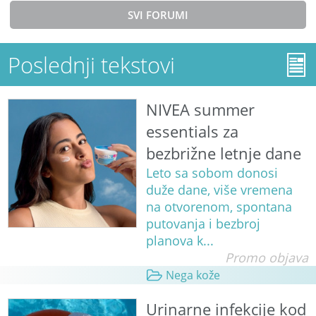
SVI FORUMI
Poslednji tekstovi
NIVEA summer
essentials za
bezbrižne letnje dane
Leto sa sobom donosi
duže dane, više vremena
na otvorenom, spontana
putovanja i bezbroj
planova k...
Promo objava
Nega kože
Urinarne infekcije kod