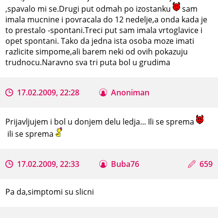
,spavalo mi se.Drugi put odmah po izostanku
sam
imala mucnine i povracala do 12 nedelje,a onda kada je
to prestalo -spontani.Treci put sam imala vrtoglavice i
opet spontani. Tako da jedna ista osoba moze imati
razlicite simpome,ali barem neki od ovih pokazuju
trudnocu.Naravno sva tri puta bol u grudima
17.02.2009, 22:28
Anoniman
Prijavljujem i bol u donjem delu ledja... Ili se sprema
ili se sprema
17.02.2009, 22:33
Buba76
659
Pa da,simptomi su slicni