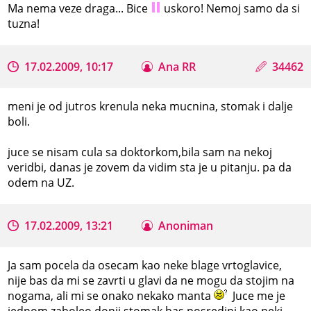
Ma nema veze draga... Bice
uskoro! Nemoj samo da si
tuzna!
17.02.2009, 10:17
Ana RR
34462
meni je od jutros krenula neka mucnina, stomak i dalje
boli.
juce se nisam cula sa doktorkom,bila sam na nekoj
veridbi, danas je zovem da vidim sta je u pitanju. pa da
odem na UZ.
17.02.2009, 13:21
Anoniman
Ja sam pocela da osecam kao neke blage vrtoglavice,
nije bas da mi se zavrti u glavi da ne mogu da stojim na
nogama, ali mi se onako nekako manta
Juce me je
jednom zaboleo donji stomak bas posredini kao neki