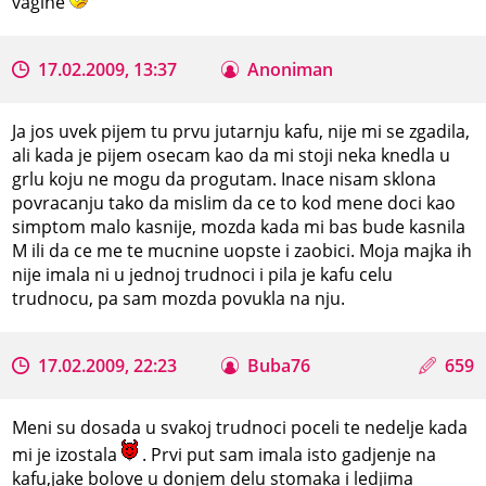
vagine
17.02.2009, 13:37
Anoniman
Ja jos uvek pijem tu prvu jutarnju kafu, nije mi se zgadila,
ali kada je pijem osecam kao da mi stoji neka knedla u
grlu koju ne mogu da progutam. Inace nisam sklona
povracanju tako da mislim da ce to kod mene doci kao
simptom malo kasnije, mozda kada mi bas bude kasnila
M ili da ce me te mucnine uopste i zaobici. Moja majka ih
nije imala ni u jednoj trudnoci i pila je kafu celu
trudnocu, pa sam mozda povukla na nju.
17.02.2009, 22:23
Buba76
659
Meni su dosada u svakoj trudnoci poceli te nedelje kada
mi je izostala
. Prvi put sam imala isto gadjenje na
kafu,jake bolove u donjem delu stomaka i ledjima