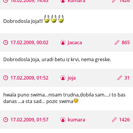
16.02.2009, 14:43
kumara
1426
Dobrodosla Joja!!!
17.02.2009, 00:02
Jacaca
865
Dobrodosla Joja, uradi betu iz krvi, nema greske.
17.02.2009, 01:52
joja
31
hwala puno swima...nisam trudna,dobila sam....i to bas
danas ...a sta sad... pozic swima
17.02.2009, 01:57
kumara
1426