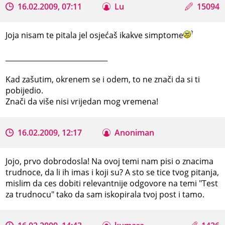
16.02.2009, 07:11
Lu
15094
Joja nisam te pitala jel osjećaš ikakve simptome
_____________________________
Kad zašutim, okrenem se i odem, to ne znači da si ti
pobijedio.
Znači da više nisi vrijedan mog vremena!
16.02.2009, 12:17
Anoniman
Jojo, prvo dobrodosla! Na ovoj temi nam pisi o znacima
trudnoce, da li ih imas i koji su? A sto se tice tvog pitanja,
mislim da ces dobiti relevantnije odgovore na temi "Test
za trudnocu" tako da sam iskopirala tvoj post i tamo.