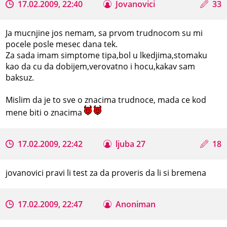
17.02.2009, 22:40
Jovanovici
33
Ja mucnjine jos nemam, sa prvom trudnocom su mi
pocele posle mesec dana tek.
Za sada imam simptome tipa,bol u lkedjima,stomaku
kao da cu da dobijem,verovatno i hocu,kakav sam
baksuz.
Mislim da je to sve o znacima trudnoce, mada ce kod
mene biti o znacima
17.02.2009, 22:42
ljuba 27
18
jovanovici pravi li test za da proveris da li si bremena
17.02.2009, 22:47
Anoniman