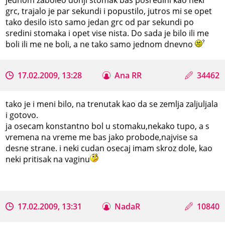
grc, trajalo je par sekundi i popustilo, jutros mi se opet
tako desilo isto samo jedan grc od par sekundi po
sredini stomaka i opet vise nista. Do sada je bilo ili me
boli ili me ne boli, a ne tako samo jednom dnevno
17.02.2009, 13:28
Ana RR
34462
tako je i meni bilo, na trenutak kao da se zemlja zaljuljala
i gotovo.
ja osecam konstantno bol u stomaku,nekako tupo, a s
vremena na vreme me bas jako probode,najvise sa
desne strane. i neki cudan osecaj imam skroz dole, kao
neki pritisak na vaginu
17.02.2009, 13:31
NadaR
10840