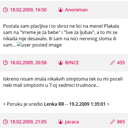
18.02.2009, 16:50
Anoniman
Postala sam placljiva i to skroz ne lici na mene! Plakala
sam na "Vreme je za bebe" i "Sve za ljubav", a to mi se
nikada nije desavalo. Ili sam na ivici nervnog sloma ili
sam...
18.02.2009, 20:58
BINCE
455
Iskreno nisam imala nikakvih simptoma tek su mi poceli
neki mali simptomi u 7-oj sedmici trudnoce...
< Poruku je uredio
Lenka RR
--
19.2.2009 1:35:01
>
18.02.2009, 21:05
Jacaca
865