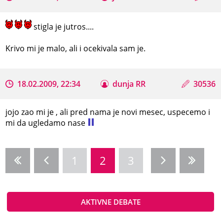
stigla je jutros....
Krivo mi je malo, ali i ocekivala sam je.
18.02.2009, 22:34
dunja RR
30536
jojo zao mi je , ali pred nama je novi mesec, uspecemo i
mi da ugledamo nase
1
2
3
AKTIVNE DEBATE