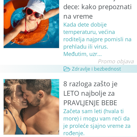
dece: kako prepoznati
na vreme
Kada dete dobije
temperaturu, većina
roditelja najpre pomisli na
prehladu ili virus.
Međutim, uzr...
Promo objava
Zdravlje i bezbednost
8 razloga zašto je
LETO najbolje za
PRAVLJENJE BEBE
Začeta sam leti (hvala ti
more) i mogu vam reći da
je proleće sjajno vreme za
rođenje.