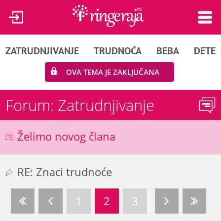
ZATRUDNJIVANJE
TRUDNOĆA
BEBA
DETE
OVA TEMA JE ZAKLJUČANA
Forum: Zatrudnjivanje
Želimo novog člana
RE: Znaci trudnoće
1
2
3