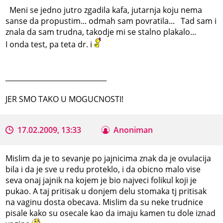
Meni se jedno jutro zgadila kafa, jutarnja koju nema
sanse da propustim... odmah sam povratila... Tad sam i
znala da sam trudna, takodje mi se stalno plakalo...
I onda test, pa teta dr. i
_____________________________
JER SMO TAKO U MOGUCNOSTI!
17.02.2009, 13:33
Anoniman
Mislim da je to sevanje po jajnicima znak da je ovulacija
bila i da je sve u redu proteklo, i da obicno malo vise
seva onaj jajnik na kojem je bio najveci folikul koji je
pukao. A taj pritisak u donjem delu stomaka tj pritisak
na vaginu dosta obecava. Mislim da su neke trudnice
pisale kako su osecale kao da imaju kamen tu dole iznad