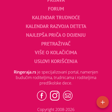
FORUM
KALENDAR TRUDNOĆE
KALENDAR RAZVOJA DETETA
NAJLEPŠA PRIČA O DOJENJU
PRETRAŽIVAČ
VIŠE O KOLAČIĆIMA
USLOVI KORIŠĆENJA
Ringeraja.rs
je specijalizovani portal, namenjen
budućim roditeljima, trudnicama i roditeljima
predškolske dece.
Copyright 2008-2026