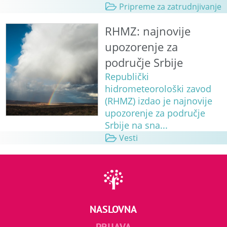
Pripreme za zatrudnjivanje
RHMZ: najnovije
upozorenje za
područje Srbije
Republički
hidrometeorološki zavod
(RHMZ) izdao je najnovije
upozorenje za područje
Srbije na sna...
Vesti
NASLOVNA
PRIJAVA