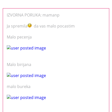
IZVORNA PORUKA: mamanp
Ja spremila
da vas malo pocastim
Malo pecenja
Malo birijana
malo bureka