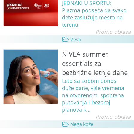
JEDNAKI U SPORTU:
Plazma podseća da svako
dete zaslužuje mesto na
terenu
Promo objava
Vesti
NIVEA summer
essentials za
bezbrižne letnje dane
Leto sa sobom donosi
duže dane, više vremena
na otvorenom, spontana
putovanja i bezbroj
planova k...
Promo objava
Nega kože