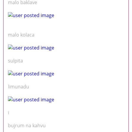
malo baklave
malo kolaca
sulpita
limunadu
i
bujrum na kahvu