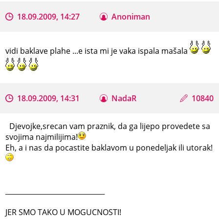
18.09.2009, 14:27
Anoniman
vidi baklave plahe ...e ista mi je vaka ispala mašala
18.09.2009, 14:31
NadaR
10840
Djevojke,srecan vam praznik, da ga lijepo provedete sa
svojima najmilijima!
Eh, a i nas da pocastite baklavom u ponedeljak ili utorak!
_____________________________
JER SMO TAKO U MOGUCNOSTI!