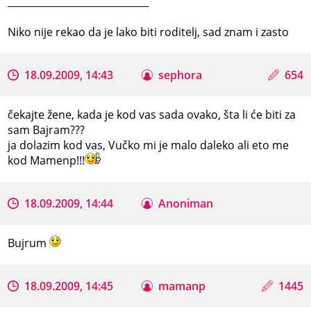
_____________________________
Niko nije rekao da je lako biti roditelj, sad znam i zasto
18.09.2009, 14:43
sephora
654
čekajte žene, kada je kod vas sada ovako, šta li će biti za
sam Bajram???
ja dolazim kod vas, Vučko mi je malo daleko ali eto me
kod Mamenp!!!
18.09.2009, 14:44
Anoniman
Bujrum
18.09.2009, 14:45
mamanp
1445