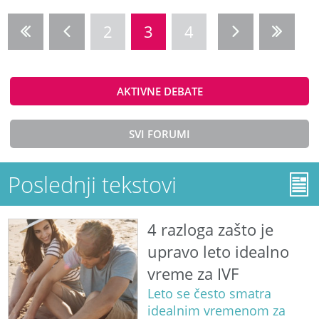
2
3
4
AKTIVNE DEBATE
SVI FORUMI
Poslednji tekstovi
4 razloga zašto je
upravo leto idealno
vreme za IVF
Leto se često smatra
idealnim vremenom za