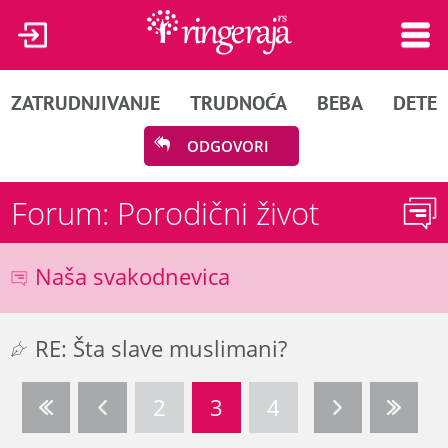
ZATRUDNJIVANJE
TRUDNOĆA
BEBA
DETE
ODGOVORI
Forum: Porodični život
Naša svakodnevica
RE: Šta slave muslimani?
2
3
4