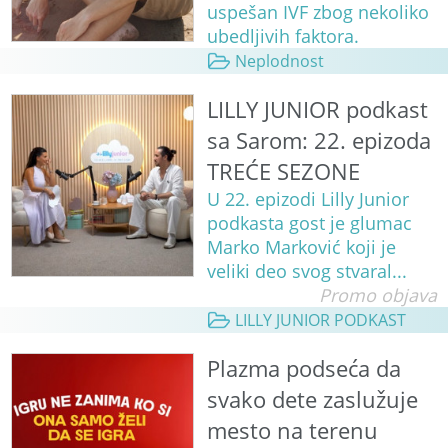
uspešan IVF zbog nekoliko
ubedljivih faktora.
Neplodnost
LILLY JUNIOR podkast
sa Sarom: 22. epizoda
TREĆE SEZONE
U 22. epizodi Lilly Junior
podkasta gost je glumac
Marko Marković koji je
veliki deo svog stvaral...
Promo objava
LILLY JUNIOR PODKAST
Plazma podseća da
svako dete zaslužuje
mesto na terenu