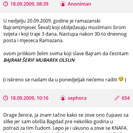
18.09.2009, 08:39
Anoniman
U nedjelju 20.09.2009. godine je ramazanski
Bajram(mjesec Ševal) koji obilježavaju muslimani širom
svijeta i koji traje 3 dana. Nastupa nakon 30-to dnevnog
posta i mjeseca Ramazana.
ovom prilikom želim svima koji slave Bajram da čestitam
BAJRAM ŠERIF MUBAREK OLSUN
(i iskreno se nadam da u ponedjeljak nećemo raditi
)
18.09.2009, 10:16
sephora
654
Drage ženice, ja znam tačno kako se zove ono čupavo sa
slike jer sam obišla Bagdad pre nekoliko godina u
potrazi za tim čudom. Lepo je i ukusno a zove se KNAFA.