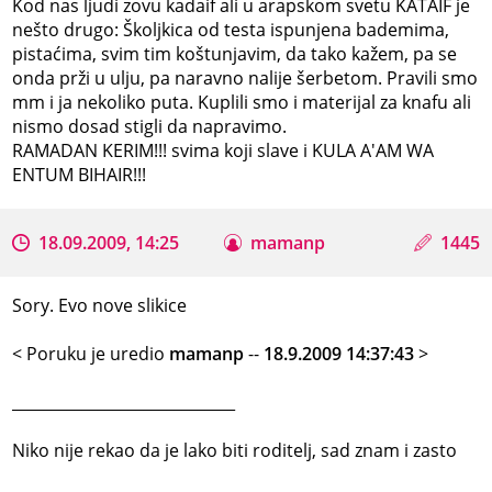
Kod nas ljudi zovu kadaif ali u arapskom svetu KATAIF je
nešto drugo: Školjkica od testa ispunjena bademima,
pistaćima, svim tim koštunjavim, da tako kažem, pa se
onda prži u ulju, pa naravno nalije šerbetom. Pravili smo
mm i ja nekoliko puta. Kuplili smo i materijal za knafu ali
nismo dosad stigli da napravimo.
RAMADAN KERIM!!! svima koji slave i KULA A'AM WA
ENTUM BIHAIR!!!
18.09.2009, 14:25
mamanp
1445
Sory. Evo nove slikice
< Poruku je uredio
mamanp
--
18.9.2009 14:37:43
>
_____________________________
Niko nije rekao da je lako biti roditelj, sad znam i zasto