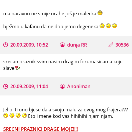
ma naravno ne smije orahe još je malecka
bježmo u kafanu da ne dobijemo degeneka
20.09.2009, 10:52
dunja RR
30536
srecan praznik svim nasim dragim forumasicama koje
slave
20.09.2009, 11:04
Anoniman
Jel bi ti ono bjese dala svoju malu za ovog mog frajera???
Eto i mene kod vas hihihihi njam njam.
SRECNI PRAZNICI DRAGE MOJE!!!!