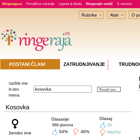
Ringeraja.rs
Porodično zdravlje
Lepota & Moda
Ringerajin vodič
E-novosti
Rubrike
Alati
O po
POSTANI ČLAN!
ZATRUDNJIVANJE
TRUDNO
Upišite ime
ili deo
imena:
Kosovka
Glasaj:
Glasanje:
986 glasova
ZA
54%
46%
žensko ime
PROTIV