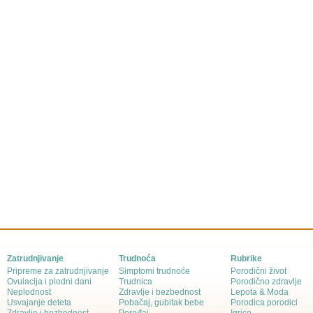
Zatrudnjivanje
Trudnoća
Rubrike
Pripreme za zatrudnjivanje
Simptomi trudnoće
Porodični život
Ovulacija i plodni dani
Trudnica
Porodično zdravlje
Neplodnost
Zdravlje i bezbednost
Lepota & Moda
Usvajanje deteta
Pobačaj, gubitak bebe
Porodica porodici