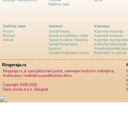
Zdravlje i bezbednost
Porođaj
Igrice
Matične ćelije
Sadržaji i alati
Spiskovi
Kalendari
Forumi
Spisak imena
Kalendar ovulacije
Recepti
Spisak porodilišta u Srbiji
Kalendar trudnoće
Ankete
Spisak trudilica i čekalica
Kalendar razvoja det
Spisak Ringerajine
Kalendar vakcinacije
trudnice
Kineski kalendar pol
Spisak Ringerajine mame
Kalendari i e-novosti
Ringeraja.rs
Ringeraja.rs je specijalizovani portal, namenjen budućim roditeljima,
B
trudnicama i roditeljima predškolske dece.
H
Copyright 2008-2026
S
Danu media d.o.o. Beograd
I