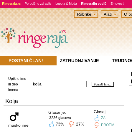
Ringeraja.rs
Porodično zdravlje
Lepota & Moda
Ringerajin vodič
E-novosti
Rubrike
Alati
O po
POSTANI ČLAN!
ZATRUDNJIVANJE
TRUDNO
Upišite ime
ili deo
imena:
Kolja
Glasaj:
Glasanje:
3236 glasova
ZA
73%
27%
muško ime
PROTIV