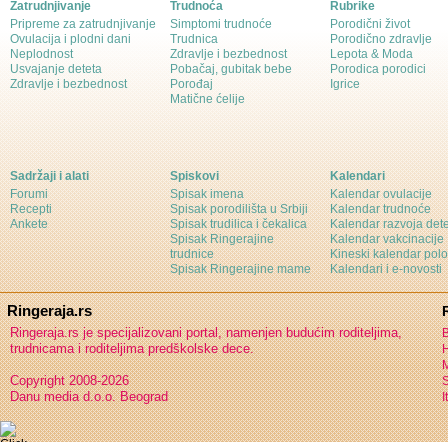
Zatrudnjivanje
Trudnoća
Rubrike
Pripreme za zatrudnjivanje
Simptomi trudnoće
Porodični život
Ovulacija i plodni dani
Trudnica
Porodično zdravlje
Neplodnost
Zdravlje i bezbednost
Lepota & Moda
Usvajanje deteta
Pobačaj, gubitak bebe
Porodica porodici
Zdravlje i bezbednost
Porođaj
Igrice
Matične ćelije
Sadržaji i alati
Spiskovi
Kalendari
Forumi
Spisak imena
Kalendar ovulacije
Recepti
Spisak porodilišta u Srbiji
Kalendar trudnoće
Ankete
Spisak trudilica i čekalica
Kalendar razvoja det
Spisak Ringerajine
Kalendar vakcinacije
trudnice
Kineski kalendar pol
Spisak Ringerajine mame
Kalendari i e-novosti
Ringeraja.rs
Ringeraja.rs je specijalizovani portal, namenjen budućim roditeljima,
B
trudnicama i roditeljima predškolske dece.
H
Copyright 2008-2026
S
Danu media d.o.o. Beograd
I