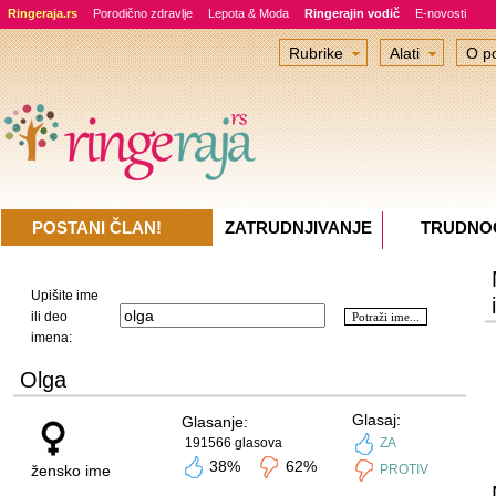
Ringeraja.rs
Porodično zdravlje
Lepota & Moda
Ringerajin vodič
E-novosti
Rubrike
Alati
O po
POSTANI ČLAN!
ZATRUDNJIVANJE
TRUDNO
Upišite ime
ili deo
imena:
Olga
Glasaj:
Glasanje:
191566 glasova
ZA
38%
62%
žensko ime
PROTIV