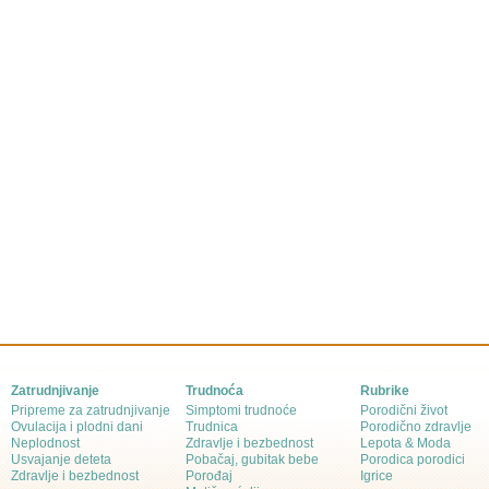
Zatrudnjivanje
Trudnoća
Rubrike
Pripreme za zatrudnjivanje
Simptomi trudnoće
Porodični život
Ovulacija i plodni dani
Trudnica
Porodično zdravlje
Neplodnost
Zdravlje i bezbednost
Lepota & Moda
Usvajanje deteta
Pobačaj, gubitak bebe
Porodica porodici
Zdravlje i bezbednost
Porođaj
Igrice