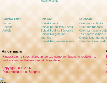
Matične ćelije
Sadržaji i alati
Spiskovi
Kalendari
Forumi
Spisak imena
Kalendar ovulacije
Recepti
Spisak porodilišta u Srbiji
Kalendar trudnoće
Ankete
Spisak trudilica i čekalica
Kalendar razvoja det
Spisak Ringerajine
Kalendar vakcinacije
trudnice
Kineski kalendar pol
Spisak Ringerajine mame
Kalendari i e-novosti
Ringeraja.rs
Ringeraja.rs je specijalizovani portal, namenjen budućim roditeljima,
B
trudnicama i roditeljima predškolske dece.
H
Copyright 2008-2026
S
Danu media d.o.o. Beograd
I