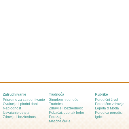
Zatrudnjivanje
Trudnoća
Rubrike
Pripreme za zatrudnjivanje
Simptomi trudnoće
Porodični život
Ovulacija i plodni dani
Trudnica
Porodično zdravlje
Neplodnost
Zdravlje i bezbednost
Lepota & Moda
Usvajanje deteta
Pobačaj, gubitak bebe
Porodica porodici
Zdravlje i bezbednost
Porođaj
Igrice
Matične ćelije