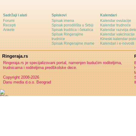
Sadržaji i alati
Spiskovi
Kalendari
Forumi
Spisak imena
Kalendar ovulacije
Recepti
Spisak porodilišta u Srbiji
Kalendar trudnoće
Ankete
Spisak trudilica i čekalica
Kalendar razvoja det
Spisak Ringerajine
Kalendar vakcinacije
trudnice
Kineski kalendar pol
Spisak Ringerajine mame
Kalendari i e-novosti
Ringeraja.rs
Ringeraja.rs je specijalizovani portal, namenjen budućim roditeljima,
B
trudnicama i roditeljima predškolske dece.
H
Copyright 2008-2026
S
Danu media d.o.o. Beograd
I