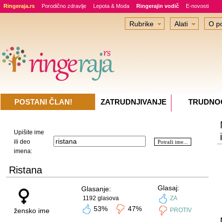
Ringeraja.rs
Porodično zdravlje
Lepota & Moda
Ringerajin vodič
E-novosti
Rubrike
Alati
O po
POSTANI ČLAN!
ZATRUDNJIVANJE
TRUDNO
Upišite ime
ili deo
imena:
Ristana
Glasaj:
Glasanje:
1192 glasova
ZA
53%
47%
žensko ime
PROTIV