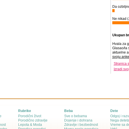
Da ozbiljno
Ne nikad (
Ukupan br
Hvala za g
Glasao/la 
aktuelne a
svoju anke
Stranica 
Izradi sv
Rubrike
Beba
Dete
e
Porodični život
Sve o bebama
Odgoj i razv
Porodično zdravlje
Dojenje i dohrana
Nega detet
nost
Lepota & Moda
Zdravlje i bezbednost
Vreme sa d