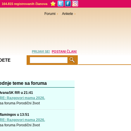
164.815 registrovanih članova
Forumi
Ankete
PRIJAVI SE!
POSTANI ČLAN!
DETE
ednje teme sa foruma
IvanaSK RR u 21:41
RE: Razgovori mama 2026.
sa foruma
Porodični život
flamingos u 13:51
RE: Razgovori mama 2026.
sa foruma
Porodični život