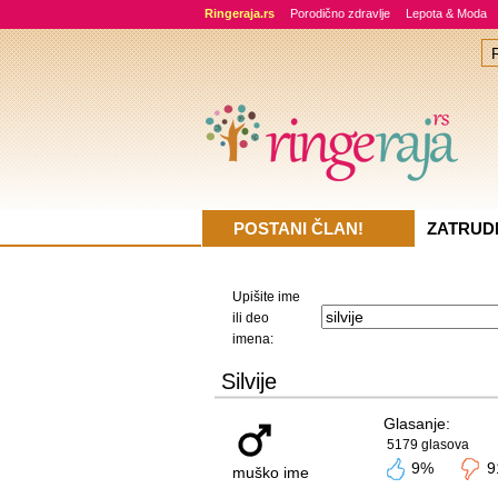
Ringeraja.rs
Porodično zdravlje
Lepota & Moda
POSTANI ČLAN!
ZATRUD
Upišite ime
ili deo
imena:
Silvije
Glasanje:
5179 glasova
9%
9
muško ime