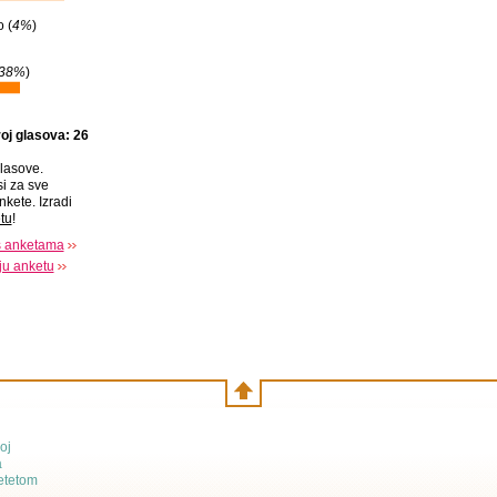
 (
4%
)
38%
)
oj glasova: 26
lasove.
si za sve
nkete. Izradi
tu
!
s anketama
oju anketu
oj
a
etetom