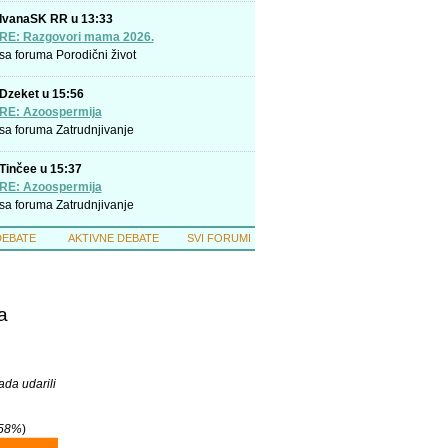
IvanaSK RR u 13:33
RE: Razgovori mama 2026.
sa foruma
Porodični život
Dzeket u 15:56
RE: Azoospermija
sa foruma
Zatrudnjivanje
Tinčee u 15:37
RE: Azoospermija
sa foruma
Zatrudnjivanje
DEBATE
AKTIVNE DEBATE
SVI FORUMI
a
kada udarili
58%
)