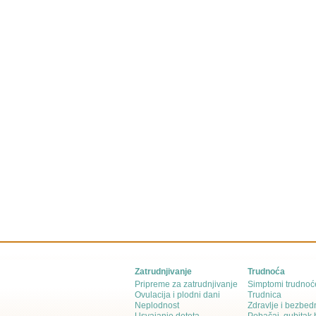
Zatrudnjivanje
Trudnoća
Pripreme za zatrudnjivanje
Simptomi trudnoć
Ovulacija i plodni dani
Trudnica
Neplodnost
Zdravlje i bezbed