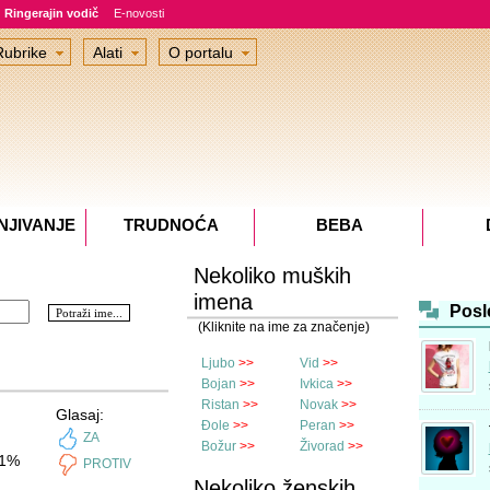
Ringerajin vodič
E-novosti
Rubrike
Alati
O portalu
NJIVANJE
TRUDNOĆA
BEBA
Nekoliko muških
imena
Posl
(Kliknite na ime za značenje)
Ljubo
>>
Vid
>>
Bojan
>>
Ivkica
>>
Ristan
>>
Novak
>>
Glasaj:
Đole
>>
Peran
>>
ZA
Božur
>>
Živorad
>>
1%
PROTIV
Nekoliko ženskih