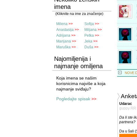
imena
(Kliknite na ime za značenje)
Milena
>>
Sofija
>>
Anastasija
>>
Miljana
>>
Adrijana
>>
Petka
>>
Marijana
>>
Jeka
>>
Maruška
>>
Duša
>>
Najomiljenija i
najmanje omiljena
imena
NOVE 
Koja imena se našim
korisnicima najviše a koja
najmanje sviđaju?
Anket
Pogledajte spisak
>>
Udarac
guppy RR
Da li ste i
partnera?
Da u šali (