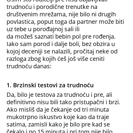
trudnoću i porodične trenutke na
društvenim mrežama, nije bilo ni drugih
povlastica, poput toga da partner može biti
uz tebe u porođajnoj sali ili
da možeš saznati bebin pol pre rođenja.
Iako sam porod i dalje boli, bez obzira u
kojoj deceniji se nalazili, pročitaj neke od
razloga zbog kojih ćeš još više ceniti
trudnoću danas:
1. Brzinski testovi za trudnoću
Da, bilo je testova za trudnoću i pre, ali
definitivno nisu bili tako pristupačni i brzi.
Ako misliš da je čekanje od tri minuta
mukotrpno iskustvo koje kao da traje
satima, zamisli kako je bilo pre kad se
čekalo i po 15 minuta i pri tom nije bilo