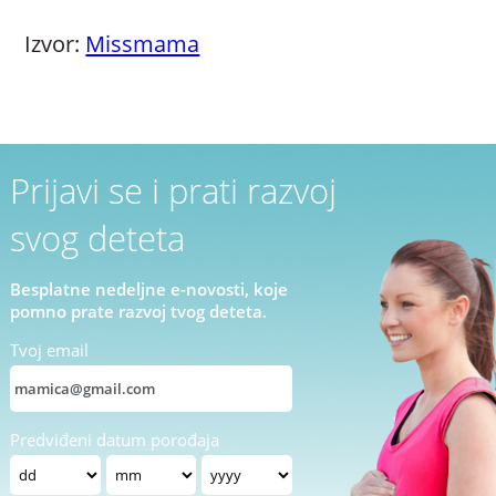
Izvor:
Missmama
Prijavi se i prati razvoj
svog deteta
Besplatne nedeljne e-novosti, koje
pomno prate razvoj tvog deteta.
Tvoj email
Predviđeni datum porođaja