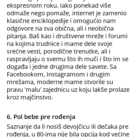
ekspresnom roku. Iako ponekad više
odmaže nego pomaže, internet je zamenio
klasične enciklopedije i omogućio nam
odgovore na sva obična, ali i neobična
pitanja. Baš kao i društvene mreže i forumi
na kojima trudnice i mame dele svoje
srećne vesti, porodične trenutke, ali i
raspravljaju o svemu što ih muči i što im se
događa i jedne drugima dele savete. Sa
Facebookom, Instagramom i drugim
mrežama, moderne mame stvorile su
pravu 'malu' zajednicu uz koju lakše prolaze
kroz majčinstvo.
6. Pol bebe pre rođenja
Saznanje da li nosiš devojčicu ili dečaka pre
rođenja, u 80-ima nije bila opcija kod većine