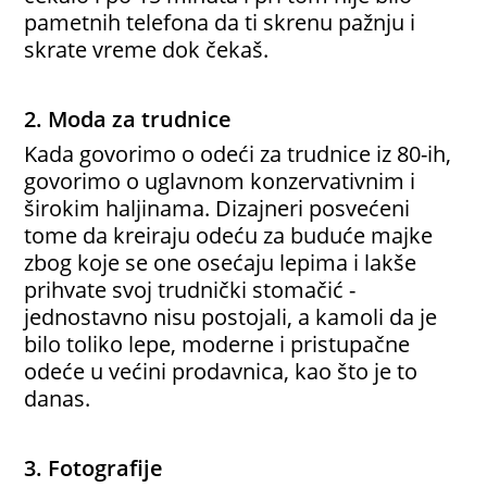
pametnih telefona da ti skrenu pažnju i
skrate vreme dok čekaš.
2. Moda za trudnice
Kada govorimo o odeći za trudnice iz 80-ih,
govorimo o uglavnom konzervativnim i
širokim haljinama. Dizajneri posvećeni
tome da kreiraju odeću za buduće majke
zbog koje se one osećaju lepima i lakše
prihvate svoj trudnički stomačić -
jednostavno nisu postojali, a kamoli da je
bilo toliko lepe, moderne i pristupačne
odeće u većini prodavnica, kao što je to
danas.
3. Fotografije