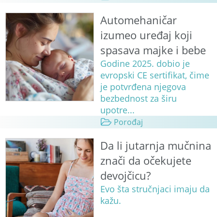
Automehaničar
izumeo uređaj koji
spasava majke i bebe
Godine 2025. dobio je
evropski CE sertifikat, čime
je potvrđena njegova
bezbednost za širu
upotre...
Porođaj
Da li jutarnja mučnina
znači da očekujete
devojčicu?
Evo šta stručnjaci imaju da
kažu.