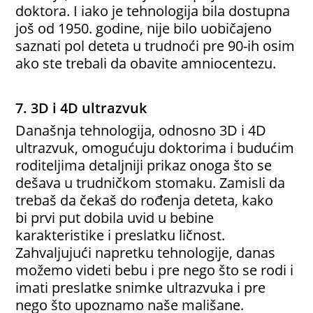
doktora. I iako je tehnologija bila dostupna
još od 1950. godine, nije bilo uobičajeno
saznati pol deteta u trudnoći pre 90-ih osim
ako ste trebali da obavite amniocentezu.
7. 3D i 4D ultrazvuk
Današnja tehnologija, odnosno 3D i 4D
ultrazvuk, omogućuju doktorima i budućim
roditeljima detaljniji prikaz onoga što se
dešava u trudničkom stomaku. Zamisli da
trebaš da čekaš do rođenja deteta, kako
bi prvi put dobila uvid u bebine
karakteristike i preslatku ličnost.
Zahvaljujući napretku tehnologije, danas
možemo videti bebu i pre nego što se rodi i
imati preslatke snimke ultrazvuka i pre
nego što upoznamo naše mališane.