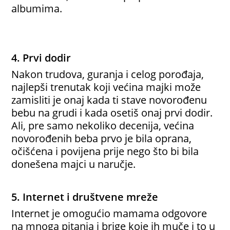
albumima.
4. Prvi dodir
Nakon trudova, guranja i celog porođaja,
najlepši trenutak koji većina majki može
zamisliti je onaj kada ti stave novorođenu
bebu na grudi i kada osetiš onaj prvi dodir.
Ali, pre samo nekoliko decenija, većina
novorođenih beba prvo je bila oprana,
očišćena i povijena prije nego što bi bila
donešena majci u naručje.
5. Internet i društvene mreže
Internet je omogućio mamama odgovore
na mnoga pitanja i brige koje ih muče i to u