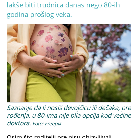
lakše biti trudnica danas nego 80-ih
godina prošlog veka.
Saznanje da li nosiš devojčicu ili dečaka, pre
rođenja, u 80-ima nije bila opcija kod većine
doktora.
Foto: Freepik
Osim što roditelji pre nisu objavljivali