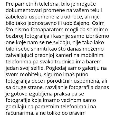
Pre pametnih telefona, bilo je moguće
dokumentovati promene na vašem telu i
zabeležiti uspomene iz trudnoće, ali nije
bilo tako jednostavno ili uobičajeno. Osim
što nismo fotoaparatom mogli da snimimo
bezbroj fotografija i kasnije samo izbrišemo
one koje nam se ne sviđaju, nije tako lako
bilo i sebe snimiti kao što danas možemo
zahvaljujući prednjoj kameri na mobilnim
telefonima pa svaka trudnica ima barem
jedan svoj selfie. Pogledaj samo galeriju na
svom mobitelu, sigurno imaš puno
fotografija dece i porodičnih uspomena, ali
sa druge strane, razvijanje fotografija danas
je gotovo izgubljena praksa pa se
fotografije koje imamo većinom samo
gomilaju na pametnim telefonima i na
računarima, a ne toliko po pravim