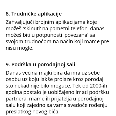
8. Trudničke aplikacije
Zahvaljujući brojnim aplikacijama koje
možeš 'skinuti' na pametni telefon, danas
možeš biti u potpunosti 'povezana' sa
svojom trudnoćom na način koji mame pre
nisu mogle.
9. Podrška u porođajnoj sali
Danas većina majki bira da ima uz sebe
osobu uz koju lakše prolaze kroz porođaj
što nekad nije bilo moguće. Tek od 2000-ih
godina postalo je uobičajeno imati podršku
partnera, mame ili prijatelja u porođajnoj
salu koji zajedno sa vama svedoče rođenju
preslatkog novog bića.