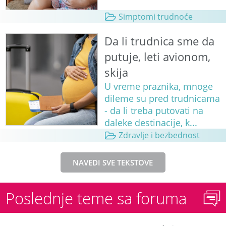
Simptomi trudnoće
Da li trudnica sme da
putuje, leti avionom,
skija
U vreme praznika, mnoge
dileme su pred trudnicama
- da li treba putovati na
daleke destinacije, k...
Zdravlje i bezbednost
NAVEDI SVE TEKSTOVE
Poslednje teme sa foruma