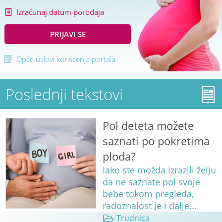
Izračunaj datum porođaja
PRIJAVI SE
Opšti uslovi korišćenja portala
Poslednji tekstovi
Pol deteta možete
saznati po pokretima
ploda?
Iako ste možda izrazili želju
da ne saznate pol svoje
bebe tokom pregleda,
radoznalost je i dalje...
Trudnica