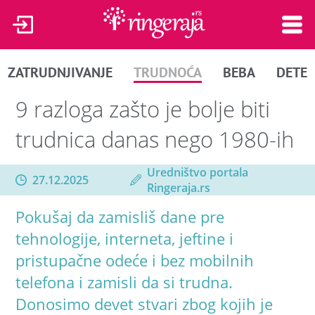
ZATRUDNJIVANJE
TRUDNOĆA
BEBA
DETE
9 razloga zašto je bolje biti
trudnica danas nego 1980-ih
Uredništvo portala
27.12.2025
Ringeraja.rs
Pokušaj da zamisliš dane pre
tehnologije, interneta, jeftine i
pristupačne odeće i bez mobilnih
telefona i zamisli da si trudna.
Donosimo devet stvari zbog kojih je