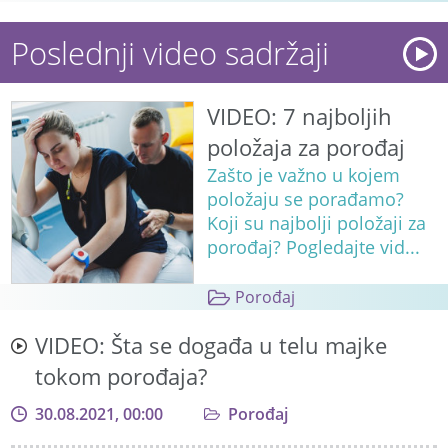
Poslednji video sadržaji
VIDEO: 7 najboljih
položaja za porođaj
Zašto je važno u kojem
položaju se porađamo?
Koji su najbolji položaji za
porođaj? Pogledajte vid...
Porođaj
VIDEO: Šta se događa u telu majke
tokom porođaja?
30.08.2021, 00:00
Porođaj