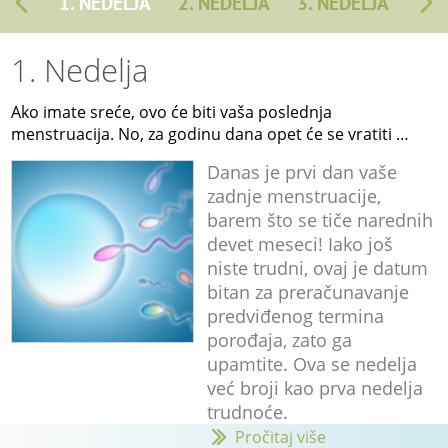
1. NEDELJA
2. NEDELJA
3. NEDELJA
1. Nedelja
Ako imate sreće, ovo će biti vaša poslednja
menstruacija. No, za godinu dana opet će se vratiti …
Danas je prvi dan vaše
zadnje menstruacije,
barem što se tiče narednih
devet meseci! Iako još
niste trudni, ovaj je datum
bitan za preračunavanje
predviđenog termina
porođaja, zato ga
upamtite. Ova se nedelja
već broji kao prva nedelja
trudnoće.
Pročitaj više