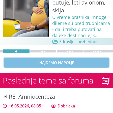
putuje, leti avionom,
skija
U vreme praznika, mnoge
dileme su pred trudnicama
- da li treba putovati na
daleke destinacije, k...
Zdravlje i bezbednost
HAJDEMO NAPOLJE
Poslednje teme sa foruma
RE: Amniocenteza
16.05.2026, 08:35
Dobricka