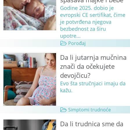
Godine 2025. dobio je
evropski CE sertifikat, čime
je potvrđena njegova
bezbednost za širu
upotre...
Porođaj
Da li jutarnja mučnina
znači da očekujete
devojčicu?
Evo šta stručnjaci imaju da
kažu.
Simptomi trudnoće
Da li trudnica sme da