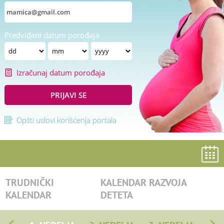
Predviđeni datum porođaja
Izračunaj datum porođaja
PRIJAVI SE
Opšti uslovi korišćenja portala
TRUDNIČKI
KALENDAR RAZVOJA
KALENDAR
DETETA