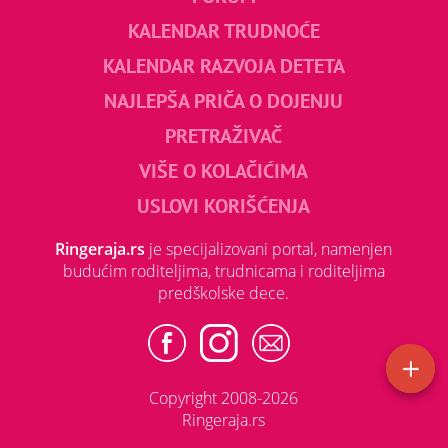
KALENDAR TRUDNOĆE
KALENDAR RAZVOJA DETETA
NAJLEPŠA PRIČA O DOJENJU
PRETRAŽIVAČ
VIŠE O KOLAČIĆIMA
USLOVI KORIŠĆENJA
Ringeraja.rs
je specijalizovani portal, namenjen
budućim roditeljima, trudnicama i roditeljima
predškolske dece.
Copyright 2008-2026
Ringeraja.rs