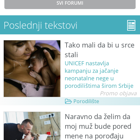
SVI FORUMI
Poslednji tekstovi
Tako mali da bi u srce
stali
UNICEF nastavlja
kampanju za jačanje
neonatalne nege u
porodilištima širom Srbije
Promo objava
Porodilište
Naravno da želim da
moj muž bude pored
mene na porođaju