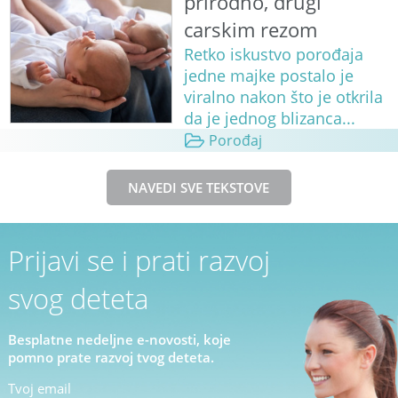
prirodno, drugi
carskim rezom
Retko iskustvo porođaja
jedne majke postalo je
viralno nakon što je otkrila
da je jednog blizanca...
Porođaj
NAVEDI SVE TEKSTOVE
Prijavi se i prati razvoj
svog deteta
Besplatne nedeljne e-novosti, koje
pomno prate razvoj tvog deteta.
Tvoj email