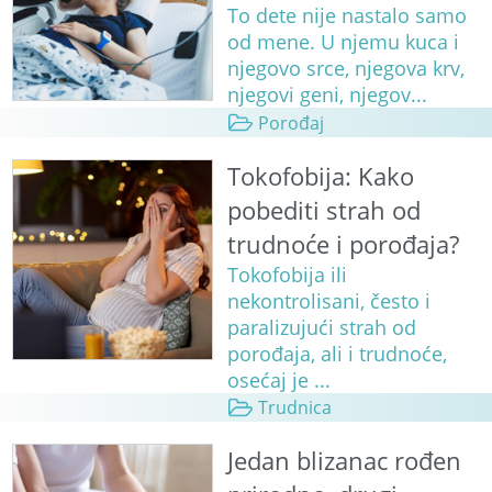
To dete nije nastalo samo
od mene. U njemu kuca i
njegovo srce, njegova krv,
njegovi geni, njegov...
Porođaj
Tokofobija: Kako
pobediti strah od
trudnoće i porođaja?
Tokofobija ili
nekontrolisani, često i
paralizujući strah od
porođaja, ali i trudnoće,
osećaj je ...
Trudnica
Jedan blizanac rođen