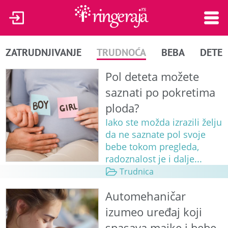
ZATRUDNJIVANJE
TRUDNOĆA
BEBA
DETE
Pol deteta možete
saznati po pokretima
ploda?
Iako ste možda izrazili želju
da ne saznate pol svoje
bebe tokom pregleda,
radoznalost je i dalje...
Trudnica
Automehaničar
izumeo uređaj koji
spasava majke i bebe