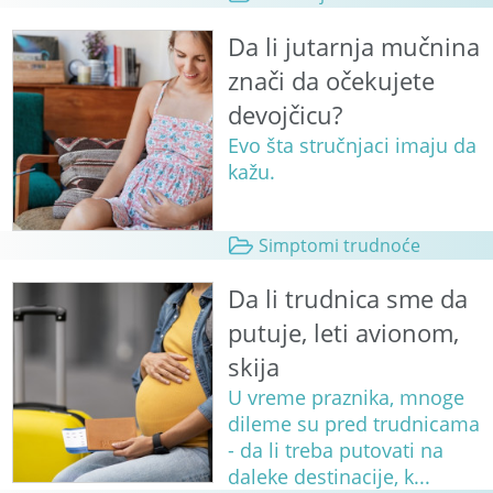
Da li jutarnja mučnina
znači da očekujete
devojčicu?
Evo šta stručnjaci imaju da
kažu.
Simptomi trudnoće
Da li trudnica sme da
putuje, leti avionom,
skija
U vreme praznika, mnoge
dileme su pred trudnicama
- da li treba putovati na
daleke destinacije, k...