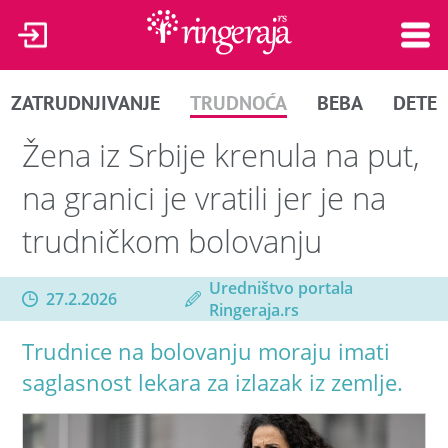
ZATRUDNJIVANJE
TRUDNOĆA
BEBA
DETE
Žena iz Srbije krenula na put,
na granici je vratili jer je na
trudničkom bolovanju
Uredništvo portala
27.2.2026
Ringeraja.rs
Trudnice na bolovanju moraju imati
saglasnost lekara za izlazak iz zemlje.