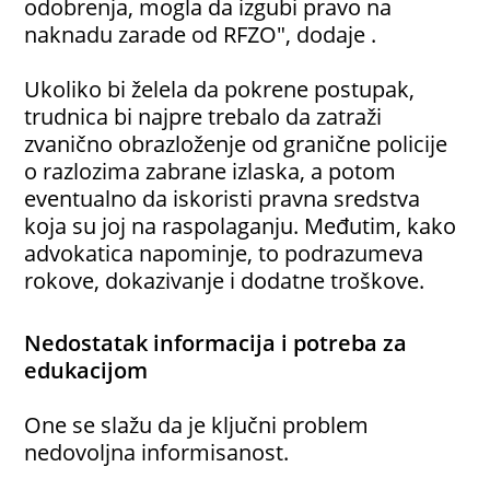
odobrenja, mogla da izgubi pravo na
naknadu zarade od RFZO", dodaje .
Ukoliko bi želela da pokrene postupak,
trudnica bi najpre trebalo da zatraži
zvanično obrazloženje od granične policije
o razlozima zabrane izlaska, a potom
eventualno da iskoristi pravna sredstva
koja su joj na raspolaganju. Međutim, kako
advokatica napominje, to podrazumeva
rokove, dokazivanje i dodatne troškove.
Nedostatak informacija i potreba za
edukacijom
One se slažu da je ključni problem
nedovoljna informisanost.