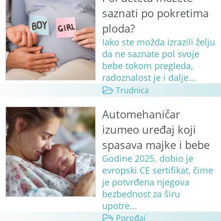
saznati po pokretima
ploda?
Iako ste možda izrazili želju
da ne saznate pol svoje
bebe tokom pregleda,
radoznalost je i dalje...
Trudnica
Automehaničar
izumeo uređaj koji
spasava majke i bebe
Godine 2025. dobio je
evropski CE sertifikat, čime
je potvrđena njegova
bezbednost za širu
upotre...
Porođaj