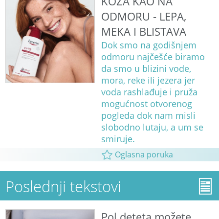
KOŽA KAO NA
ODMORU - LEPA,
MEKA I BLISTAVA
Dok smo na godišnjem
odmoru najčešće biramo
da smo u blizini vode,
mora, reke ili jezera jer
voda rashlađuje i pruža
mogućnost otvorenog
pogleda dok nam misli
slobodno lutaju, a um se
smiruje.
Oglasna poruka
Poslednji tekstovi
Pol deteta možete