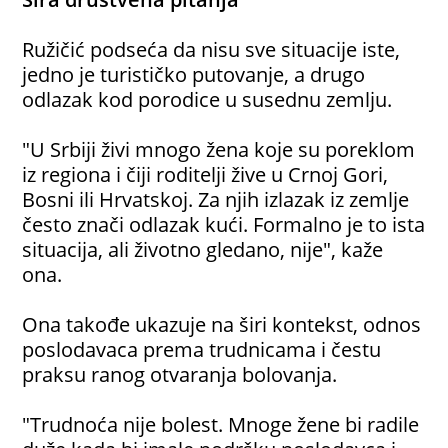
Ružičić podseća da nisu sve situacije iste,
jedno je turističko putovanje, a drugo
odlazak kod porodice u susednu zemlju.
"U Srbiji živi mnogo žena koje su poreklom
iz regiona i čiji roditelji žive u Crnoj Gori,
Bosni ili Hrvatskoj. Za njih izlazak iz zemlje
često znači odlazak kući. Formalno je to ista
situacija, ali životno gledano, nije", kaže
ona.
Ona takođe ukazuje na širi kontekst, odnos
poslodavaca prema trudnicama i čestu
praksu ranog otvaranja bolovanja.
"Trudnoća nije bolest. Mnoge žene bi radile