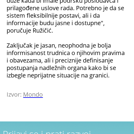
duže kada bi imale podršku poslodavca i
prilagođene uslove rada. Potrebno je da se
sistem fleksibilnije postavi, ali i da
informacije budu jasne i dostupne",
poručuje Ružičić.
Zaključak je jasan, neophodna je bolja
informisanost trudnica o njihovim pravima
i obavezama, ali i preciznije definisanje
postupanja nadležnih organa kako bi se
izbegle neprijatne situacije na granici.
Izvor:
Mondo
Prijavi se i prati razvoj