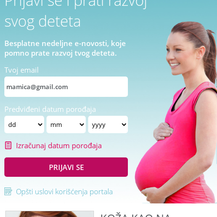
svog deteta
Besplatne nedeljne e-novosti, koje
pomno prate razvoj tvog deteta.
Tvoj email
Predviđeni datum porođaja
Izračunaj datum porođaja
PRIJAVI SE
Opšti uslovi korišćenja portala