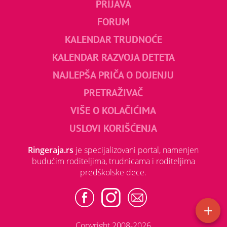
PRIJAVA
FORUM
KALENDAR TRUDNOĆE
KALENDAR RAZVOJA DETETA
NAJLEPŠA PRIČA O DOJENJU
PRETRAŽIVAČ
VIŠE O KOLAČIĆIMA
USLOVI KORIŠĆENJA
Ringeraja.rs
je specijalizovani portal, namenjen
budućim roditeljima, trudnicama i roditeljima
predškolske dece.
Copyright 2008-2026