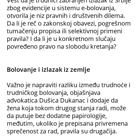
Vest da je trudnici zabranjen izlazak iz Srbije
zbog evidencije u sistemu e-bolovanja,
otvorila je niz pravnih i društvenih dilema.
Da li je reč o zakonskoj obavezi, pogrešnom
tumačenju propisa ili selektivnoj primeni
pravila? I da li je u konkretnom slučaju
povređeno pravo na slobodu kretanja?
Bolovanje i izlazak iz zemlje
Važno je napraviti razliku između trudnoće i
trudničkog bolovanja, objašnjava
advokatica Dušica Dukanac i dodaje da
žena koja tokom drugog stanja radi, može
da putuje bez dodatne papirologije,
međutim, ukoliko je prepisana privremena
sprečenost za rad, pravila su drugačija.