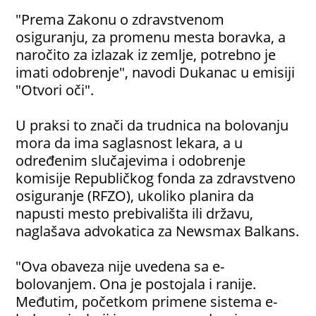
"Prema Zakonu o zdravstvenom
osiguranju, za promenu mesta boravka, a
naročito za izlazak iz zemlje, potrebno je
imati odobrenje", navodi Dukanac u emisiji
"Otvori oči".
U praksi to znači da trudnica na bolovanju
mora da ima saglasnost lekara, a u
određenim slučajevima i odobrenje
komisije Republičkog fonda za zdravstveno
osiguranje (RFZO), ukoliko planira da
napusti mesto prebivališta ili državu,
naglašava advokatica za Newsmax Balkans.
"Ova obaveza nije uvedena sa e-
bolovanjem. Ona je postojala i ranije.
Međutim, početkom primene sistema e-