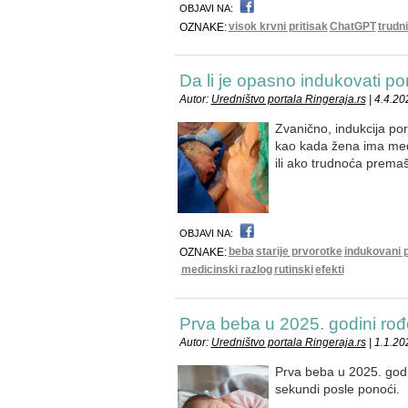
OBJAVI NA:
visok krvni pritisak
ChatGPT
trudn
OZNAKE:
Da li je opasno indukovati po
Autor:
Uredništvo portala Ringeraja.rs
| 4.4.20
Zvanično, indukcija p
kao kada žena ima medi
ili ako trudnoća premaš
OBJAVI NA:
beba
starije prvorotke
indukovani 
OZNAKE:
medicinski razlog
rutinski
efekti
Prva beba u 2025. godini ro
Autor:
Uredništvo portala Ringeraja.rs
| 1.1.20
Prva beba u 2025. god
sekundi posle ponoći.