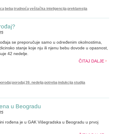
ica
beba
trudnoća
veštačka inteligencija
preklamsija
rođaj?
25
orođaja se preporučuje samo u određenim okolnostima,
cinsko stanje koje nju ili njenu bebu dovode u opasnost,
uje 42 nedelje.
ČITAJ DALJE
porođaj
porođaj
39. nedelja
potreba
indukcija
studija
đena u Beogradu
25
ini rođena je u GAK Višegradska u Beogradu u prvoj