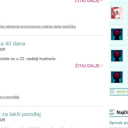
ČITAJ DALJE
ka odeljenja
prevremeno rođene bebe
podrška
za 40 dana
2025
očele su u 22. nedelji trudnoće.
ČITAJ DALJE
NOVE 
ica
porodilja
Najči
 za lakši porođaj
2025
Spisak po