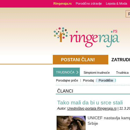
Ringeraja.rs
Porodično zdravlje
Lepota & Moda
POSTANI ČLAN!
ZATRUD
TRUDNOĆA
Simptomi trudnoće
Trudnica
Porođajne priče
Porođaj
Porodilište
ČLANCI
Tako mali da bi u srce stali
Autor:
Uredništvo portala Ringeraja.rs
| 11.3.2
UNICEF nastavlja kampa
Srbije