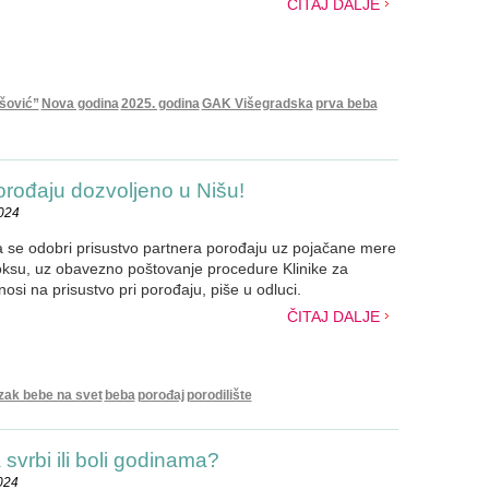
ČITAJ DALJE
šović”
Nova godina
2025. godina
GAK Višegradska
prva beba
rođaju dozvoljeno u Nišu!
2024
a se odobri prisustvo partnera porođaju uz pojačane mere
ksu, uz obavezno poštovanje procedure Klinike za
nosi na prisustvo pri porođaju, piše u odluci.
ČITAJ DALJE
zak bebe na svet
beba
porođaj
porodilište
svrbi ili boli godinama?
024