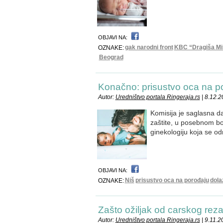
OBJAVI NA:
gak narodni front
KBC “Dragiša Mi
OZNAKE:
Beograd
Konačno: prisustvo oca na po
Autor:
Uredništvo portala Ringeraja.rs
| 8.12.
Komisija je saglasna d
zaštite, u posebnom bo
ginekologiju koja se od
OBJAVI NA:
Niš
prisustvo oca na porođaju
dola
OZNAKE:
Zašto ožiljak od carskog reza 
Autor:
Uredništvo portala Ringeraja.rs
| 9.11.2