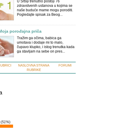
U Srbiji trenutno postoji 76
zdravstvenih ustanova u kojima se
naše buduće mame mogu poroditi.
Pogledajte spisak za Beog...
Moja porođajna priča
Tražim ga očima, babica ga
umotava i dodaje mi to malo,
čupavo klupko, i istog trenutka kada
ga stavljam na sebe on pres...
RUBRICI
NASLOVNA STRANA
FORUMI
RUBRIKE
a
 (
51%
)