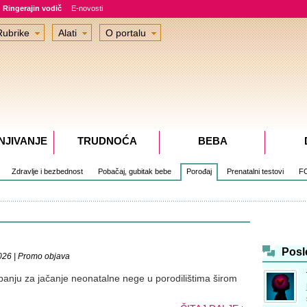
Ringerajin vodič
E-novosti
Rubrike
Alati
O portalu
NJIVANJE
TRUDNOĆA
BEBA
Zdravlje i bezbednost
Pobačaj, gubitak bebe
Porođaj
Prenatalni testovi
F
Posl
026 | Promo objava
nju za jačanje neonatalne nege u porodilištima širom