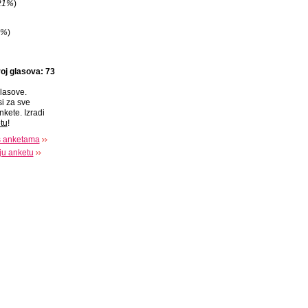
21%
)
9%
)
oj glasova: 73
lasove.
si za sve
nkete. Izradi
tu
!
s anketama
oju anketu