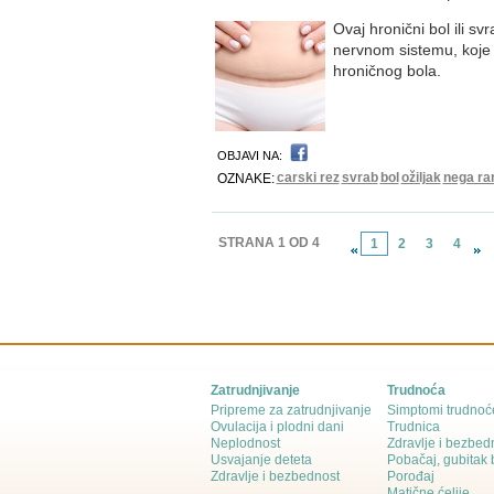
Ovaj hronični bol ili s
nervnom sistemu, koje 
hroničnog bola.
OBJAVI NA:
carski rez
svrab
bol
ožiljak
nega ra
OZNAKE:
STRANA 1 OD 4
1
2
3
4
Zatrudnjivanje
Trudnoća
Pripreme za zatrudnjivanje
Simptomi trudnoć
Ovulacija i plodni dani
Trudnica
Neplodnost
Zdravlje i bezbed
Usvajanje deteta
Pobačaj, gubitak
Zdravlje i bezbednost
Porođaj
Matične ćelije