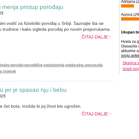
Adrijana (
i menja pristup porođaju
25
Aurora (
2
ni vodič za fiziološki porođaj u Srbiji. Saznajte šta se
u trudnice i kako izgleda porođaj po novim preporukama.
Ukupan br
ČITAJ DALJE
Hvala za g
Glasao/la 
aktuelne a
svoju anke
Stranica 
inalni porođaj
porodilište
epiziotomija
epiduralna anestezija
Izradi sv
na stomak
 jer je spasao nju i bebu
2025
e čet bota, možda bi joj život bio ugrožen.
ČITAJ DALJE