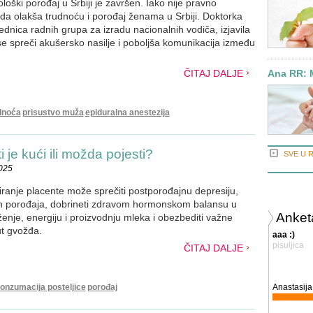
ološki porođaj u Srbiji je završen. Iako nije pravno
 da olakša trudnoću i porođaj ženama u Srbiji. Doktorka
sednica radnih grupa za izradu nacionalnih vodiča, izjavila
 se spreči akušersko nasilje i poboljša komunikacija između
ČITAJ DALJE
Ana RR: 
dnoća
prisustvo muža
epiduralna anestezija
je kući ili možda pojesti?
SVE U 
2025
ranje placente može sprečiti postporođajnu depresiju,
on porođaja, dobrineti zdravom hormonskom balansu u
Anket
oženje, energiju i proizvodnju mleka i obezbediti važne
ut gvožđa.
aaa :)
pisuljica
ČITAJ DALJE
onzumacija posteljice
porođaj
Anastasija