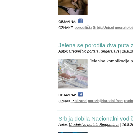
OBJAVI NA:
porodilišta
Srbija
Unicef
neonatološ
OZNAKE:
Jelena se porodila dva puta 
Autor:
Uredništvo portala Ringeraja.rs
| 28.8.
Jelenine komplikacije p
OBJAVI NA:
blizanci
porođaj
Narodni front
trudn
OZNAKE:
Srbija dobila Nacionalni vodič
Autor:
Uredništvo portala Ringeraja.rs
| 16.8.