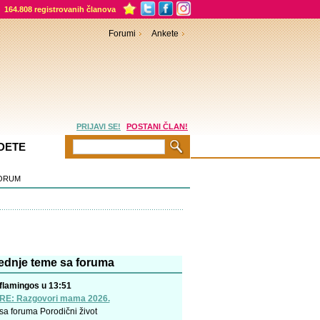
164.808 registrovanih članova
Forumi
Ankete
PRIJAVI SE!
POSTANI ČLAN!
DETE
ORUM
ednje teme sa foruma
flamingos u 13:51
RE: Razgovori mama 2026.
sa foruma
Porodični život