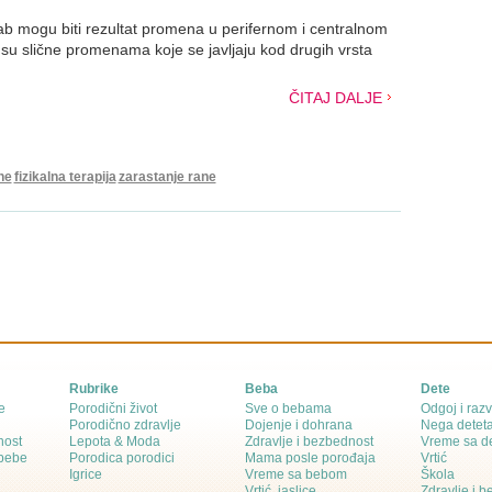
vrab mogu biti rezultat promena u perifernom i centralnom
su slične promenama koje se javljaju kod drugih vrsta
ČITAJ DALJE
ne
fizikalna terapija
zarastanje rane
Rubrike
Beba
Dete
e
Porodični život
Sve o bebama
Odgoj i razv
Porodično zdravlje
Dojenje i dohrana
Nega detet
nost
Lepota & Moda
Zdravlje i bezbednost
Vreme sa d
 bebe
Porodica porodici
Mama posle porođaja
Vrtić
Igrice
Vreme sa bebom
Škola
Vrtić, jaslice
Zdravlje i 