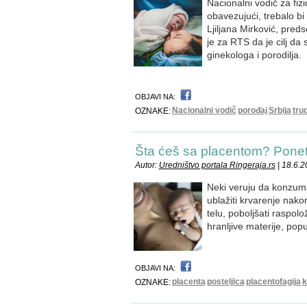
Nacionalni vodič za fizi
obavezujući, trebalo bi
Ljiljana Mirković, pred
je za RTS da je cilj da
ginekologa i porodilja.
OBJAVI NA:
Nacionalni vodič
porođaj
Srbija
tru
OZNAKE:
Šta ćeš sa placentom? Poneti 
Autor:
Uredništvo portala Ringeraja.rs
| 18.6.
Neki veruju da konzumi
ublažiti krvarenje nak
telu, poboljšati raspol
hranljive materije, pop
OBJAVI NA:
placenta
posteljica
placentofagija
k
OZNAKE: