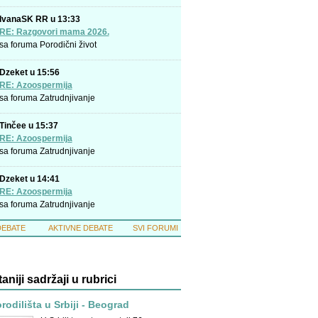
IvanaSK RR u 13:33
RE: Razgovori mama 2026.
sa foruma
Porodični život
Dzeket u 15:56
RE: Azoospermija
sa foruma
Zatrudnjivanje
Tinčee u 15:37
RE: Azoospermija
sa foruma
Zatrudnjivanje
Dzeket u 14:41
RE: Azoospermija
sa foruma
Zatrudnjivanje
DEBATE
AKTIVNE DEBATE
SVI FORUMI
taniji sadržaji u rubrici
rodilišta u Srbiji - Beograd