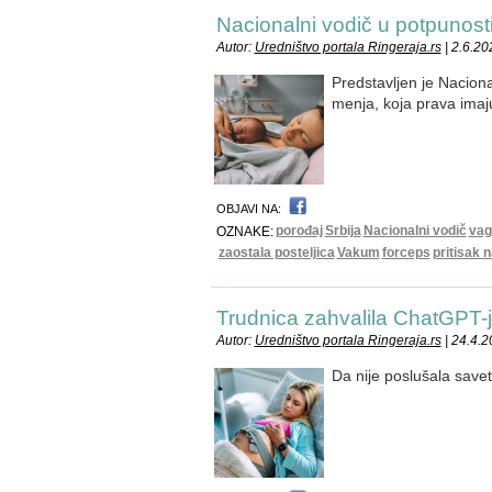
Nacionalni vodič u potpunost
Autor:
Uredništvo portala Ringeraja.rs
| 2.6.20
Predstavljen je Nacional
menja, koja prava imaj
OBJAVI NA:
porođaj
Srbija
Nacionalni vodič
vag
OZNAKE:
zaostala posteljica
Vakum
forceps
pritisak 
Trudnica zahvalila ChatGPT-ju
Autor:
Uredništvo portala Ringeraja.rs
| 24.4.
Da nije poslušala savet