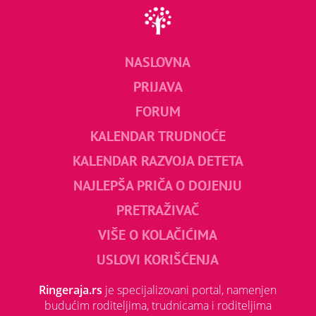
NASLOVNA
PRIJAVA
FORUM
KALENDAR TRUDNOĆE
KALENDAR RAZVOJA DETETA
NAJLEPŠA PRIČA O DOJENJU
PRETRAŽIVAČ
VIŠE O KOLAČIĆIMA
USLOVI KORIŠĆENJA
Ringeraja.rs
je specijalizovani portal, namenjen
budućim roditeljima, trudnicama i roditeljima