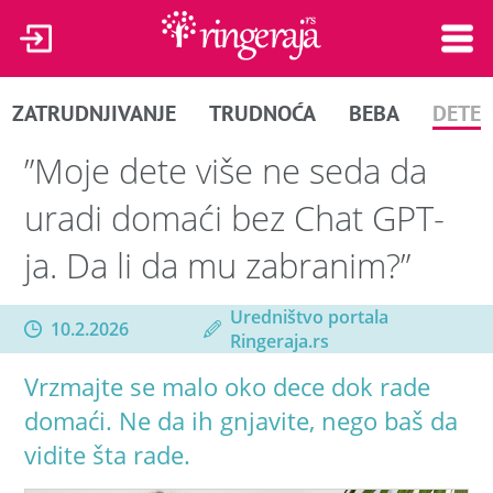
ZATRUDNJIVANJE
TRUDNOĆA
BEBA
DETE
”Moje dete više ne seda da
uradi domaći bez Chat GPT-
ja. Da li da mu zabranim?”
Uredništvo portala
10.2.2026
Ringeraja.rs
Vrzmajte se malo oko dece dok rade
domaći. Ne da ih gnjavite, nego baš da
vidite šta rade.