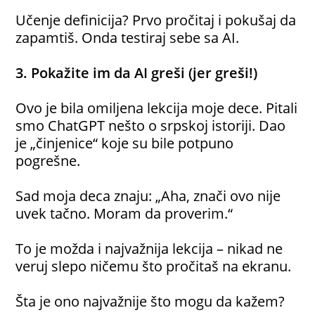
Učenje definicija? Prvo pročitaj i pokušaj da
zapamtiš. Onda testiraj sebe sa AI.
3. Pokažite im da AI greši (jer greši!)
Ovo je bila omiljena lekcija moje dece. Pitali
smo ChatGPT nešto o srpskoj istoriji. Dao
je „činjenice“ koje su bile potpuno
pogrešne.
Sad moja deca znaju: „Aha, znači ovo nije
uvek tačno. Moram da proverim.“
To je možda i najvažnija lekcija – nikad ne
veruj slepo ničemu što pročitaš na ekranu.
Šta je ono najvažnije što mogu da kažem?