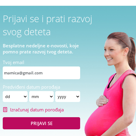
Prijavi se i prati razvoj
svog deteta
Besplatne nedeljne e-novosti, koje
pomno prate razvoj tvog deteta.
Tvoj email
Predviđeni datum porođaja
Izračunaj datum porođaja
PRIJAVI SE