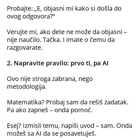
Probajte: „E, objasni mi kako si došla do
ovog odgovora?“
Verujte mi, ako dete ne može da objasni –
nije naučilo. Tačka. I imate o čemu da
razgovarate.
2. Napravite pravilo: prvo ti, pa AI
Ovo nije stroga zabrana, nego
metodologija.
Matematika? Probaj sam da rešiš zadatak.
Pa ako zapneš – onda pomoć.
Esej? Izmisli temu, napiši uvod – sam. Onda
možeš sa AI da se posavetuješ.