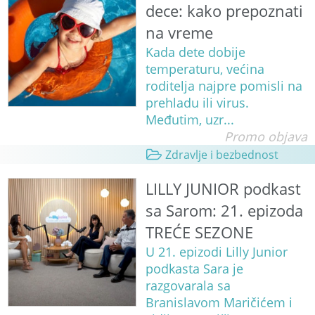
dece: kako prepoznati
na vreme
Kada dete dobije
temperaturu, većina
roditelja najpre pomisli na
prehladu ili virus.
Međutim, uzr...
Promo objava
Zdravlje i bezbednost
LILLY JUNIOR podkast
sa Sarom: 21. epizoda
TREĆE SEZONE
U 21. epizodi Lilly Junior
podkasta Sara je
razgovarala sa
Branislavom Maričićem i