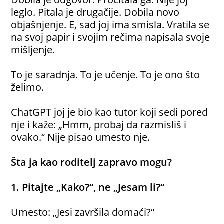
leglo. Pitala je drugačije. Dobila novo
objašnjenje. E, sad joj ima smisla. Vratila se
na svoj papir i svojim rečima napisala svoje
mišljenje.
To je saradnja. To je učenje. To je ono što
želimo.
ChatGPT joj je bio kao tutor koji sedi pored
nje i kaže: „Hmm, probaj da razmisliš i
ovako.“ Nije pisao umesto nje.
Šta ja kao roditelj zapravo mogu?
1. Pitajte „Kako?“, ne „Jesam li?“
Umesto: „Jesi završila domaći?“