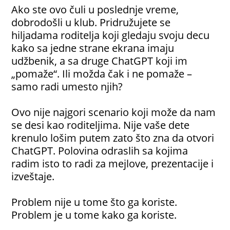
Ako ste ovo čuli u poslednje vreme,
dobrodošli u klub. Pridružujete se
hiljadama roditelja koji gledaju svoju decu
kako sa jedne strane ekrana imaju
udžbenik, a sa druge ChatGPT koji im
„pomaže“. Ili možda čak i ne pomaže –
samo radi umesto njih?
Ovo nije najgori scenario koji može da nam
se desi kao roditeljima. Nije vaše dete
krenulo lošim putem zato što zna da otvori
ChatGPT. Polovina odraslih sa kojima
radim isto to radi za mejlove, prezentacije i
izveštaje.
Problem nije u tome što ga koriste.
Problem je u tome kako ga koriste.