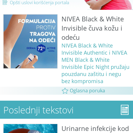
Opšti uslovi korišćenja portala
NIVEA Black & White
Invisible čuva kožu i
odeću
NIVEA Black & White
Invisible Authentic i NIVEA
MEN Black & White
Invisible Epic Night pružaju
pouzdanu zaštitu i negu
bez kompromisa
Oglasna poruka
Poslednji tekstovi
Urinarne infekcije kod