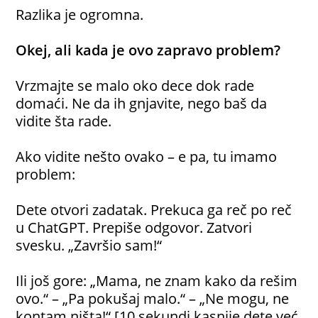
Razlika je ogromna.
Okej, ali kada je ovo zapravo problem?
Vrzmajte se malo oko dece dok rade
domaći. Ne da ih gnjavite, nego baš da
vidite šta rade.
Ako vidite nešto ovako – e pa, tu imamo
problem:
Dete otvori zadatak. Prekuca ga reč po reč
u ChatGPT. Prepiše odgovor. Zatvori
svesku. „Završio sam!“
Ili još gore: „Mama, ne znam kako da rešim
ovo.“ – „Pa pokušaj malo.“ – „Ne mogu, ne
kontam ništa!“ [10 sekundi kasnije dete već