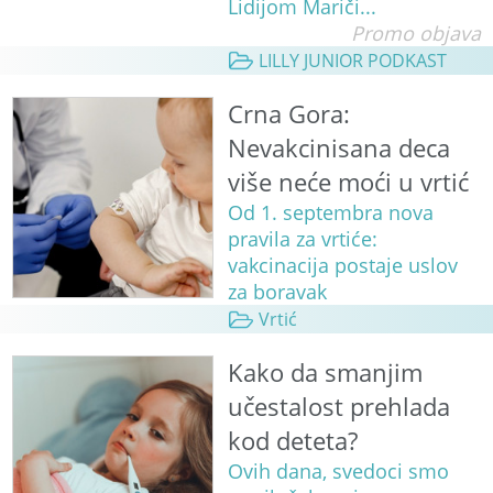
Lidijom Mariči...
Promo objava
LILLY JUNIOR PODKAST
Crna Gora:
Nevakcinisana deca
više neće moći u vrtić
Od 1. septembra nova
pravila za vrtiće:
vakcinacija postaje uslov
za boravak
Vrtić
Kako da smanjim
učestalost prehlada
kod deteta?
Ovih dana, svedoci smo