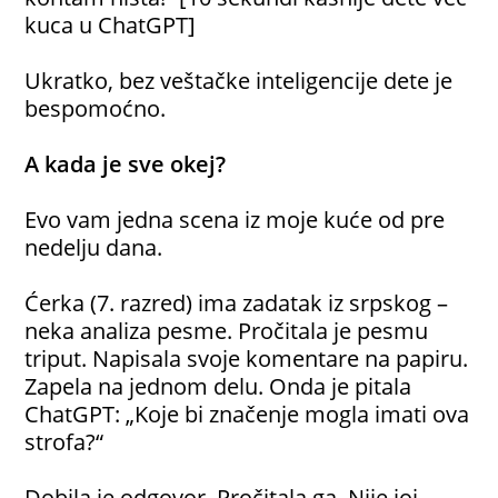
kuca u ChatGPT]
Ukratko, bez veštačke inteligencije dete je
bespomoćno.
A kada je sve okej?
Evo vam jedna scena iz moje kuće od pre
nedelju dana.
Ćerka (7. razred) ima zadatak iz srpskog –
neka analiza pesme. Pročitala je pesmu
triput. Napisala svoje komentare na papiru.
Zapela na jednom delu. Onda je pitala
ChatGPT: „Koje bi značenje mogla imati ova
strofa?“
Dobila je odgovor. Pročitala ga. Nije joj