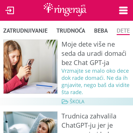
ZATRUDNJIVANJE
TRUDNOĆA
BEBA
DETE
Moje dete više ne
seda da uradi domaći
bez Chat GPT-ja
Vrzmajte se malo oko dece
dok rade domaći. Ne da ih
gnjavite, nego baš da vidite
šta rade.
ŠKOLA
Trudnica zahvalila
ChatGPT-ju jer je