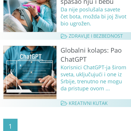
spasao nju i bebu
Da nije poslušala savete
čet bota, možda bi joj život
bio ugrožen.
ZDRAVLJE I BEZBEDNOST
Globalni kolaps: Pao
ChatGPT
Korisnici ChatGPT-ja širom
sveta, uključujući i one iz
Srbije, trenutno ne mogu
da pristupe ovom ...
KREATIVNI KUTAK
1