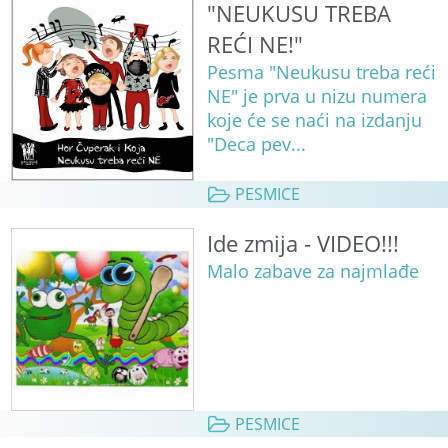
"NEUKUSU TREBA
REĆI NE!"
Pesma "Neukusu treba reći
NE" je prva u nizu numera
koje će se naći na izdanju
"Deca pev...
PESMICE
Ide zmija - VIDEO!!!
Malo zabave za najmlađe
PESMICE