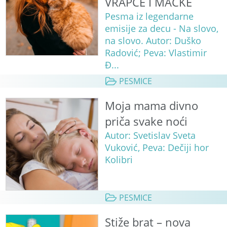
VRAPCE I MAČKE
Pesma iz legendarne
emisije za decu - Na slovo,
na slovo. Autor: Duško
Radović; Peva: Vlastimir
Đ...
PESMICE
Moja mama divno
priča svake noći
Autor: Svetislav Sveta
Vuković, Peva: Dečiji hor
Kolibri
PESMICE
Stiže brat – nova