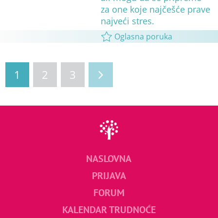
za one koje najčešće prave
najveći stres.
Oglasna poruka
1
2
3
NASLOVNA
PRIJAVA
FORUM
KALENDAR TRUDNOĆE