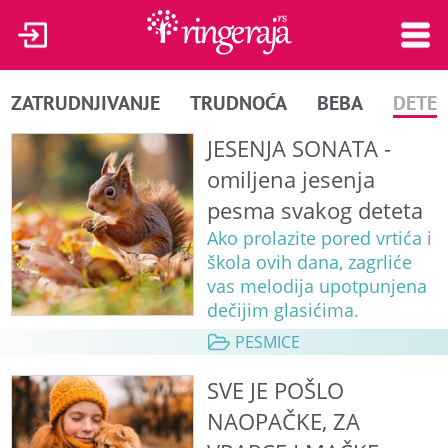
ZATRUDNJIVANJE
TRUDNOĆA
BEBA
DETE
JESENJA SONATA -
omiljena jesenja
pesma svakog deteta
Ako prolazite pored vrtića i
škola ovih dana, zagrliće
vas melodija upotpunjena
dečijim glasićima.
PESMICE
SVE JE POŠLO
NAOPAČKE, ZA