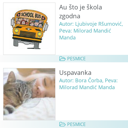
Au što je škola
zgodna
Autor: Ljubivoje Ršumović,
Peva: Milorad Mandić
Manda
PESMICE
Uspavanka
Autor: Bora Čorba, Peva:
Milorad Mandić Manda
PESMICE