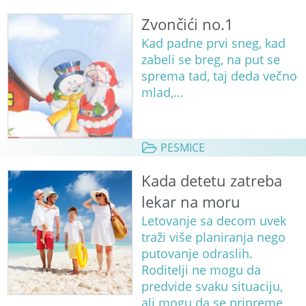
Zvončići no.1
Kad padne prvi sneg, kad
zabeli se breg, na put se
sprema tad, taj deda večno
mlad,...
PESMICE
Kada detetu zatreba
lekar na moru
Letovanje sa decom uvek
traži više planiranja nego
putovanje odraslih.
Roditelji ne mogu da
predvide svaku situaciju,
ali mogu da se pripreme