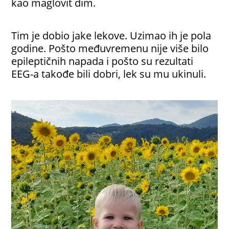
kao maglovit dim.
Tim je dobio jake lekove. Uzimao ih je pola
godine. Pošto međuvremenu nije više bilo
epileptičnih napada i pošto su rezultati
EEG-a takođe bili dobri, lek su mu ukinuli.