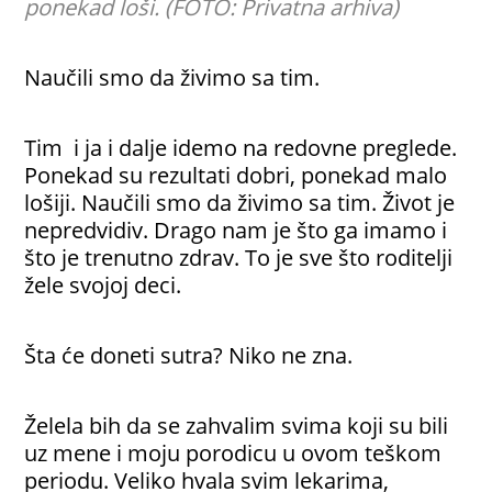
ponekad loši. (FOTO: Privatna arhiva)
Naučili smo da živimo sa tim.
Tim i ja i dalje idemo na redovne preglede.
Ponekad su rezultati dobri, ponekad malo
lošiji. Naučili smo da živimo sa tim. Život je
nepredvidiv. Drago nam je što ga imamo i
što je trenutno zdrav. To je sve što roditelji
žele svojoj deci.
Šta će doneti sutra? Niko ne zna.
Želela bih da se zahvalim svima koji su bili
uz mene i moju porodicu u ovom teškom
periodu. Veliko hvala svim lekarima,