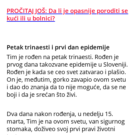
PROČITAJ JOŠ: Da li je opasnije poroditi se
kući ili u bolnici?
Petak trinaesti i prvi dan epidemije
Tim je rođen na petak trinaesti. Rođen je
prvog dana takozvane epidemije u Sloveniji.
Rođen je kada se ceo svet zatvarao i plašio.
On je, međutim, gorko zavapio ovom svetu
i dao do znanja da to nije moguće, da se ne
boji i da je srećan što živi.
Dva dana nakon rođenja, u nedelju 15.
marta, Tim je na ovom svetu, van sigurnog
stomaka, doživeo svoj prvi pravi životni