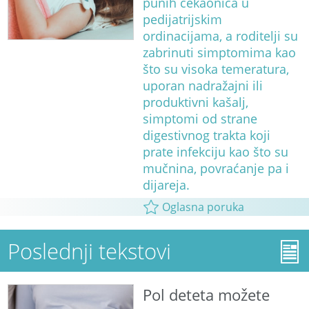
punih čekaonica u
pedijatrijskim
ordinacijama, a roditelji su
zabrinuti simptomima kao
što su visoka temeratura,
uporan nadražajni ili
produktivni kašalj,
simptomi od strane
digestivnog trakta koji
prate infekciju kao što su
mučnina, povraćanje pa i
dijareja.
Oglasna poruka
Poslednji tekstovi
Pol deteta možete