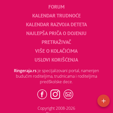
FORUM
KALENDAR TRUDNOĆE
KALENDAR RAZVOJA DETETA
NAJLEPŠA PRIČA O DOJENJU
PRETRAŽIVAČ
VIŠE O KOLAČIĆIMA
USLOVI KORIŠĆENJA
Ringeraja.rs
je specijalizovani portal, namenjen
budućim roditeljima, trudnicama i roditeljima
predškolske dece.
Copyright 2008-2026