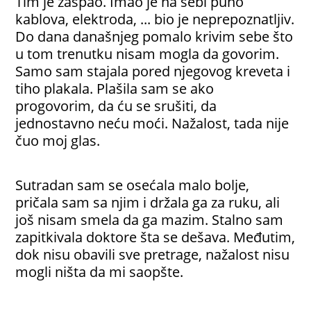
Tim je zaspao. Imao je na sebi puno
kablova, elektroda, ... bio je neprepoznatljiv.
Do dana današnjeg pomalo krivim sebe što
u tom trenutku nisam mogla da govorim.
Samo sam stajala pored njegovog kreveta i
tiho plakala. Plašila sam se ako
progovorim, da ću se srušiti, da
jednostavno neću moći. Nažalost, tada nije
čuo moj glas.
Sutradan sam se osećala malo bolje,
pričala sam sa njim i držala ga za ruku, ali
još nisam smela da ga mazim. Stalno sam
zapitkivala doktore šta se dešava. Međutim,
dok nisu obavili sve pretrage, nažalost nisu
mogli ništa da mi saopšte.