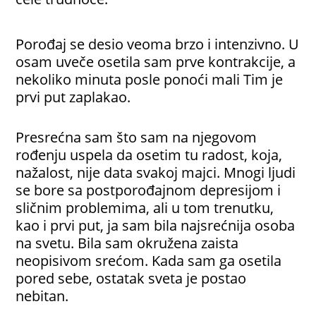
Porođaj se desio veoma brzo i intenzivno. U
osam uveče osetila sam prve kontrakcije, a
nekoliko minuta posle ponoći mali Tim je
prvi put zaplakao.
Presrećna sam što sam na njegovom
rođenju uspela da osetim tu radost, koja,
nažalost, nije data svakoj majci. Mnogi ljudi
se bore sa postporođajnom depresijom i
sličnim problemima, ali u tom trenutku,
kao i prvi put, ja sam bila najsrećnija osoba
na svetu. Bila sam okružena zaista
neopisivom srećom. Kada sam ga osetila
pored sebe, ostatak sveta je postao
nebitan.