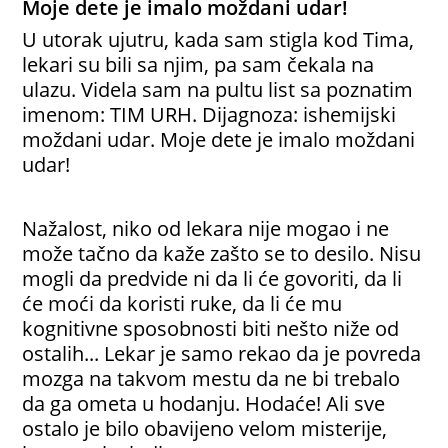
Moje dete je imalo moždani udar!
U utorak ujutru, kada sam stigla kod Tima,
lekari su bili sa njim, pa sam čekala na
ulazu. Videla sam na pultu list sa poznatim
imenom: TIM URH. Dijagnoza: ishemijski
moždani udar. Moje dete je imalo moždani
udar!
Nažalost, niko od lekara nije mogao i ne
može tačno da kaže zašto se to desilo. Nisu
mogli da predvide ni da li će govoriti, da li
će moći da koristi ruke, da li će mu
kognitivne sposobnosti biti nešto niže od
ostalih... Lekar je samo rekao da je povreda
mozga na takvom mestu da ne bi trebalo
da ga ometa u hodanju. Hodaće! Ali sve
ostalo je bilo obavijeno velom misterije,