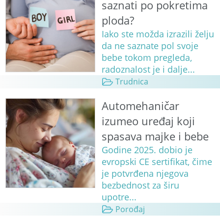
saznati po pokretima
ploda?
Iako ste možda izrazili želju
da ne saznate pol svoje
bebe tokom pregleda,
radoznalost je i dalje...
Trudnica
Automehaničar
izumeo uređaj koji
spasava majke i bebe
Godine 2025. dobio je
evropski CE sertifikat, čime
je potvrđena njegova
bezbednost za širu
upotre...
Porođaj