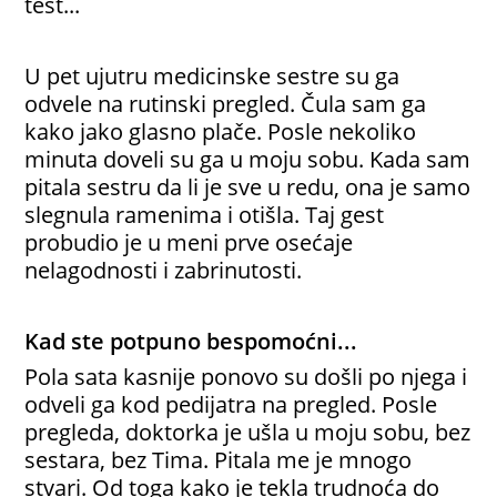
test...
U pet ujutru medicinske sestre su ga
odvele na rutinski pregled. Čula sam ga
kako jako glasno plače. Posle nekoliko
minuta doveli su ga u moju sobu. Kada sam
pitala sestru da li je sve u redu, ona je samo
slegnula ramenima i otišla. Taj gest
probudio je u meni prve osećaje
nelagodnosti i zabrinutosti.
Kad ste potpuno bespomoćni...
Pola sata kasnije ponovo su došli po njega i
odveli ga kod pedijatra na pregled. Posle
pregleda, doktorka je ušla u moju sobu, bez
sestara, bez Tima. Pitala me je mnogo
stvari. Od toga kako je tekla trudnoća do