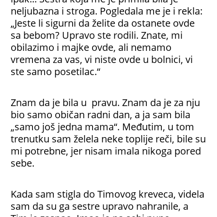
neljubazna i stroga. Pogledala me je i rekla:
„Jeste li sigurni da želite da ostanete ovde
sa bebom? Upravo ste rodili. Znate, mi
obilazimo i majke ovde, ali nemamo
vremena za vas, vi niste ovde u bolnici, vi
ste samo posetilac.“
Znam da je bila u pravu. Znam da je za nju
bio samo običan radni dan, a ja sam bila
„samo još jedna mama“. Međutim, u tom
trenutku sam želela neke toplije reči, bile su
mi potrebne, jer nisam imala nikoga pored
sebe.
Kada sam stigla do Timovog kreveca, videla
sam da su ga sestre upravo nahranile, a