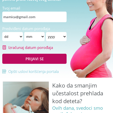
Tvoj email
Predviđeni datum porođaja
Izračunaj datum porođaja
PRIJAVI SE
Opšti uslovi korišćenja portala
Kako da smanjim
učestalost prehlada
kod deteta?
Ovih dana, svedoci smo