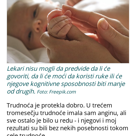
Lekari nisu mogli da predvide da li će
govoriti, da li će moći da koristi ruke ili će
njegove kognitivne sposobnosti biti manje
od drugih.
Foto: Freepik.com
Trudnoća je protekla dobro. U trećem
tromesečju trudnoće imala sam anginu, ali
sve ostalo je bilo u redu - i njegovi i moj
rezultati su bili bez nekih posebnosti tokom
cele trudnoće.