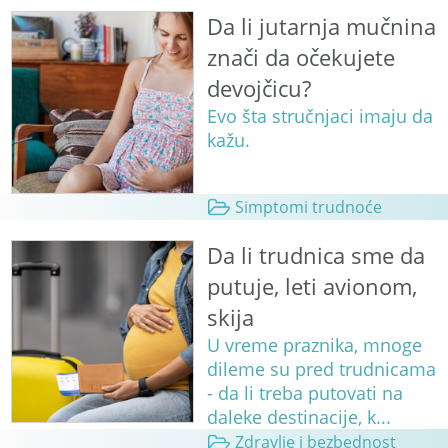
Da li jutarnja mučnina
znači da očekujete
devojčicu?
Evo šta stručnjaci imaju da
kažu.
Simptomi trudnoće
Da li trudnica sme da
putuje, leti avionom,
skija
U vreme praznika, mnoge
dileme su pred trudnicama
- da li treba putovati na
daleke destinacije, k...
Zdravlje i bezbednost