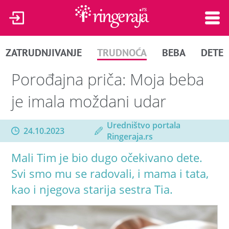
ZATRUDNJIVANJE
TRUDNOĆA
BEBA
DETE
Porođajna priča: Moja beba
je imala moždani udar
Uredništvo portala
24.10.2023
Ringeraja.rs
Mali Tim je bio dugo očekivano dete.
Svi smo mu se radovali, i mama i tata,
kao i njegova starija sestra Tia.