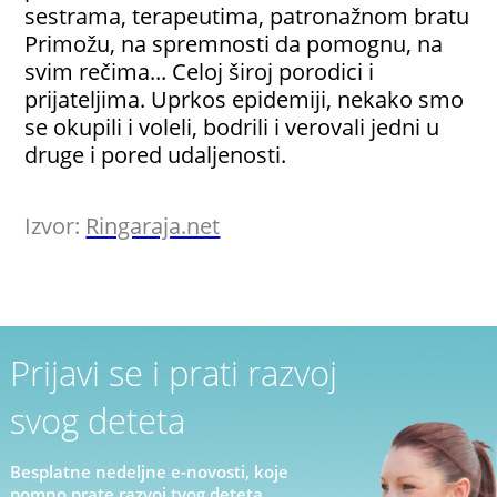
sestrama, terapeutima, patronažnom bratu
Primožu, na spremnosti da pomognu, na
svim rečima... Celoj široj porodici i
prijateljima. Uprkos epidemiji, nekako smo
se okupili i voleli, bodrili i verovali jedni u
druge i pored udaljenosti.
Izvor:
Ringaraja.net
Prijavi se i prati razvoj
svog deteta
Besplatne nedeljne e-novosti, koje
pomno prate razvoj tvog deteta.