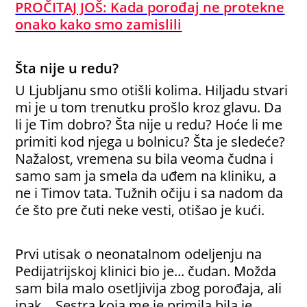
PROČITAJ JOŠ: Kada porođaj ne protekne
onako kako smo zamislili
Šta nije u redu?
U Ljubljanu smo otišli kolima. Hiljadu stvari
mi je u tom trenutku prošlo kroz glavu. Da
li je Tim dobro? Šta nije u redu? Hoće li me
primiti kod njega u bolnicu? Šta je sledeće?
Nažalost, vremena su bila veoma čudna i
samo sam ja smela da uđem na kliniku, a
ne i Timov tata. Tužnih očiju i sa nadom da
će što pre čuti neke vesti, otišao je kući.
Prvi utisak o neonatalnom odeljenju na
Pedijatrijskoj klinici bio je... čudan. Možda
sam bila malo osetljivija zbog porođaja, ali
ipak... Sestra koja me je primila bila je