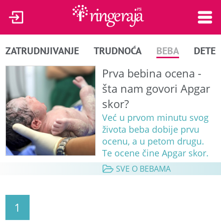
ZATRUDNJIVANJE
TRUDNOĆA
BEBA
DETE
Prva bebina ocena -
šta nam govori Apgar
skor?
Već u prvom minutu svog
života beba dobije prvu
ocenu, a u petom drugu.
Te ocene čine Apgar skor.
SVE O BEBAMA
1