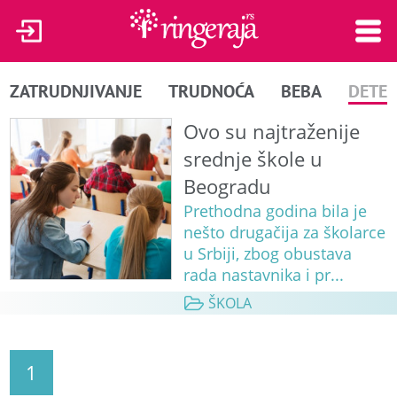
ZATRUDNJIVANJE
TRUDNOĆA
BEBA
DETE
Ovo su najtraženije
srednje škole u
Beogradu
Prethodna godina bila je
nešto drugačija za školarce
u Srbiji, zbog obustava
rada nastavnika i pr...
ŠKOLA
1