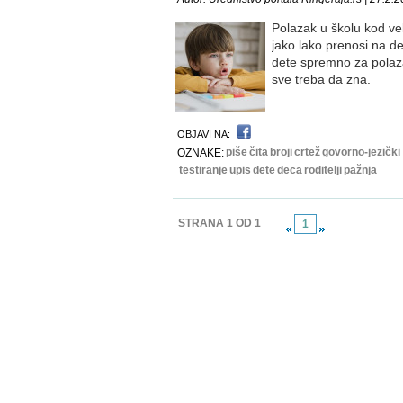
Polazak u školu kod vel
jako lako prenosi na de
dete spremno za polazak
sve treba da zna.
OBJAVI NA:
piše
čita
broji
crtež
govorno-jezički
OZNAKE:
testiranje
upis
dete
deca
roditelji
pažnja
STRANA 1 OD 1
1