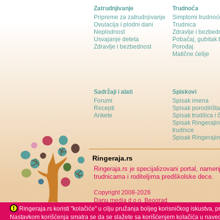
Zatrudnjivanje
Trudnoća
Pripreme za zatrudnjivanje
Simptomi trudnoć
Ovulacija i plodni dani
Trudnica
Neplodnost
Zdravlje i bezbed
Usvajanje deteta
Pobačaj, gubitak
Zdravlje i bezbednost
Porođaj
Matične ćelije
Sadržaji i alati
Spiskovi
Forumi
Spisak imena
Recepti
Spisak porodilišta
Ankete
Spisak trudilica i 
Spisak Ringeraji
trudnice
Spisak Ringeraj
Ringeraja.rs
Ringeraja.rs je specijalizovani portal, namen
trudnicama i roditeljima predškolske dece.
Copyright 2008-2026
Danu media d.o.o. Beograd
Ringeraja.rs koristi "kolačiće" u cilju pružanja boljeg korisničkog iskustva,
Nastavkom korišćenja smatra se da se slažete sa korišćenjem kolačića u naved