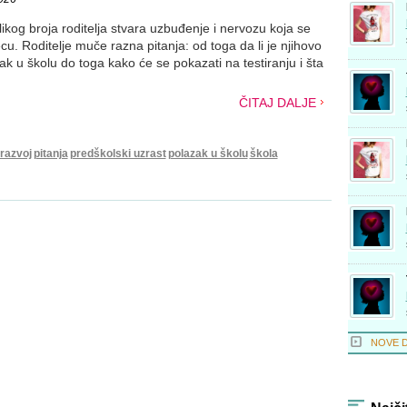
ikog broja roditelja stvara uzbuđenje i nervozu koja se
cu. Roditelje muče razna pitanja: od toga da li je njihovo
 u školu do toga kako će se pokazati na testiranju i šta
ČITAJ DALJE
 razvoj
pitanja
predškolski uzrast
polazak u školu
škola
NOVE 