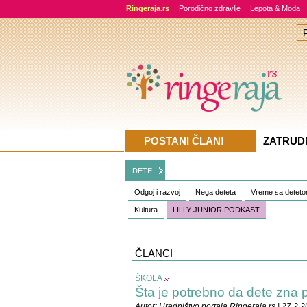
Ringeraja.rs
Porodično zdravlje
Lepota & Moda
POSTANI ČLAN!
ZATRUD
DETE
Odgoj i razvoj
Nega deteta
Vreme sa detet
Kultura
LILLY JUNIOR PODKAST
ČLANCI
ŠKOLA
Šta je potrebno da dete zna 
Autor:
Uredništvo portala Ringeraja.rs
| 27.2.