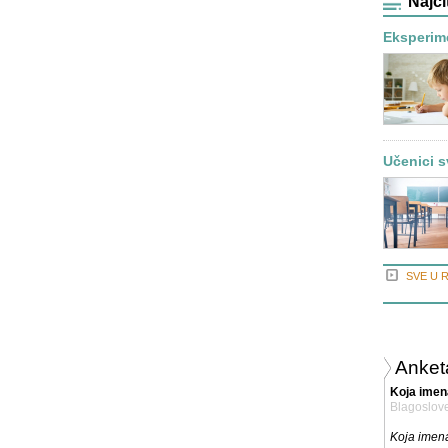
Najči
Eksperime
Učenici s
SVE U 
Anket
Koja imen
Blagoslov
Koja imena