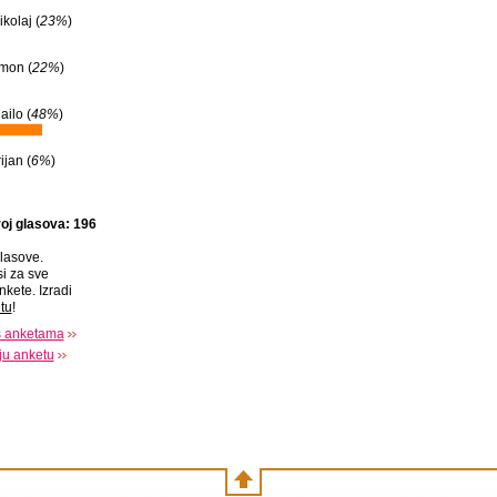
ikolaj (
23%
)
imon (
22%
)
ailo (
48%
)
ijan (
6%
)
oj glasova: 196
lasove.
si za sve
nkete. Izradi
tu
!
s anketama
oju anketu