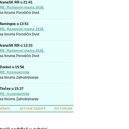
IvanaSK RR u 21:41
RE: Razgovori mama 2026.
sa foruma
Porodični život
flamingos u 13:51
RE: Razgovori mama 2026.
sa foruma
Porodični život
IvanaSK RR u 13:33
RE: Razgovori mama 2026.
sa foruma
Porodični život
Dzeket u 15:56
RE: Azoospermija
sa foruma
Zatrudnjivanje
Tinčee u 15:37
RE: Azoospermija
sa foruma
Zatrudnjivanje
DEBATE
AKTIVNE DEBATE
SVI FORUMI