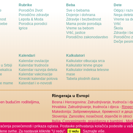
Rubrike
Beba
Dete
e
Porodični život
Sve o bebama
Odgoj i razv
Porodično zdravlje
Dojenje i dohrana
Nega detet
nost
Lepota & Moda
Zdravlje i bezbednost
Vreme sa d
 bebe
Porodica porodici
Mama posle porođaja
Vrtić
Igrice
Vreme sa bebom
Škola
Vrtić, jaslice
Zdravlje i 
Porodično zakonodavstvo
Porodično 
Dečje pesm
Kalendari
Kalkulatori
Kalendar ovulacije
Kalkulator otkucaja srca
 u Srbiji
Kalendar trudnoće
Kalkulator krvne grupe
čekalica
Kalendar razvoja deteta
Kalkulator indeksa telesne
ne
Kalendar vakcinacije
mase
Kineski kalendar polova
Tabela plodnih dana
ine mame
Kalendari i e-novosti
Ringeraja u Evropi
jen budućim roditeljima,
Bosna i Hercegovina: Zatrudnjivanje, trudnoća i d
Hrvatska: Zatrudnjivanje, trudnoća i djeca -
Ringer
Makedonija: Забременување, бременост и деца
Slovenija: Zanositev, nosečnost, dojenčki in otroci
Italija: Concepimento, gravidanza e bambini -
MioB
 praćenja posećenosti i prikaza oglasa. Postavke prihvatanja kolačića podesite u vaš
ene svrhe. Za nastavak kliknite "U redu".
Saznajte više.