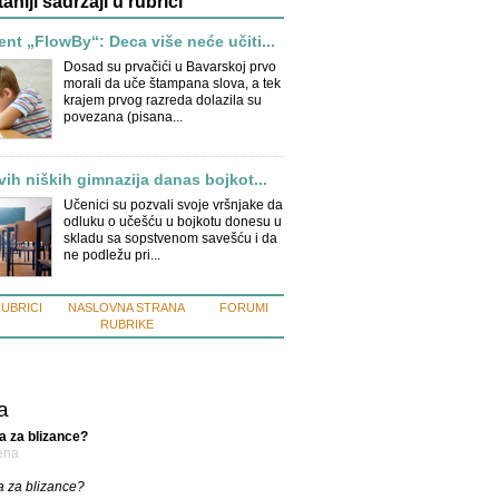
taniji sadržaji u rubrici
nt „FlowBy“: Deca više neće učiti...
Dosad su prvačići u Bavarskoj prvo
morali da uče štampana slova, a tek
krajem prvog razreda dolazila su
povezana (pisana...
vih niških gimnazija danas bojkot...
Učenici su pozvali svoje vršnjake da
odluku o učešću u bojkotu donesu u
skladu sa sopstvenom savešću i da
ne podležu pri...
RUBRICI
NASLOVNA STRANA
FORUMI
RUBRIKE
a
a za blizance?
ena
 za blizance?