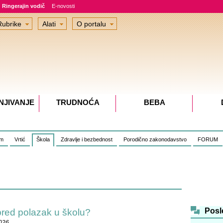
Ringerajin vodič
E-novosti
Rubrike
Alati
O portalu
NJIVANJE
TRUDNOĆA
BEBA
om
Vrtić
Škola
Zdravlje i bezbednost
Porodično zakonodavstvo
FORUM
Posl
pred polazak u školu?
2026