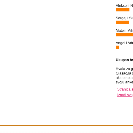
Aleksej i N
Sergej i S
Matej i Mih
Angel i Adr
Ukupan br
Hvala za g
Glasao/la 
aktuelne a
svoju anke
Stranica 
Izradi sv