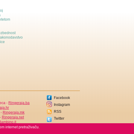
oj
a
etetom
bezbednost
zakonodavstvo
ice
Facebook
jeca -
Ringeraja.ba
Instagram
aja.hr
RSS
 -
Ringeraja.mk
 -
Ringeraja.net
Twitter
ambino.it
em internet pretraživaču.