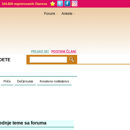
164.820 registrovanih članova
Forumi
Ankete
PRIJAVI SE!
POSTANI ČLAN!
DETE
Priče
Dečiji kutak
Kreativno roditeljstvo
ednje teme sa foruma