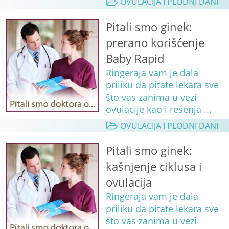
OVULACIJA I PLODNI DANI
Pitali smo ginek:
prerano korišćenje
Baby Rapid
Ringeraja vam je dala
priliku da pitate lekara sve
što vas zanima u vezi
ovulacije kao i rešenja ...
OVULACIJA I PLODNI DANI
Pitali smo ginek:
kašnjenje ciklusa i
ovulacija
Ringeraja vam je dala
priliku da pitate lekara sve
što vas zanima u vezi