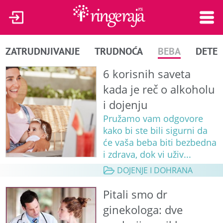
ZATRUDNJIVANJE
TRUDNOĆA
BEBA
DETE
6 korisnih saveta
kada je reč o alkoholu
i dojenju
Pružamo vam odgovore
kako bi ste bili sigurni da
će vaša beba biti bezbedna
i zdrava, dok vi uživ...
DOJENJE I DOHRANA
Pitali smo dr
ginekologa: dve