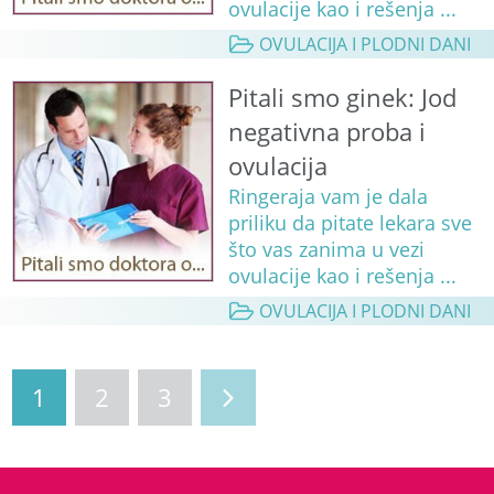
ovulacije kao i rešenja ...
OVULACIJA I PLODNI DANI
Pitali smo ginek: Jod
negativna proba i
ovulacija
Ringeraja vam je dala
priliku da pitate lekara sve
što vas zanima u vezi
ovulacije kao i rešenja ...
OVULACIJA I PLODNI DANI
1
2
3