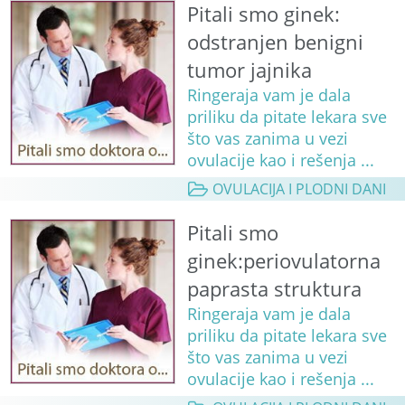
Pitali smo ginek:
odstranjen benigni
tumor jajnika
Ringeraja vam je dala
priliku da pitate lekara sve
što vas zanima u vezi
ovulacije kao i rešenja ...
OVULACIJA I PLODNI DANI
Pitali smo
ginek:periovulatorna
paprasta struktura
Ringeraja vam je dala
priliku da pitate lekara sve
što vas zanima u vezi
ovulacije kao i rešenja ...