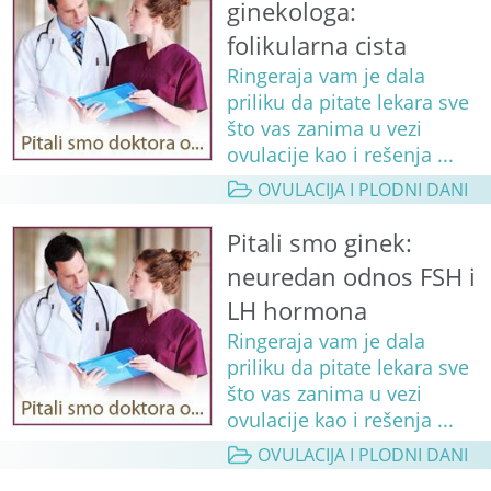
ginekologa:
folikularna cista
Ringeraja vam je dala
priliku da pitate lekara sve
što vas zanima u vezi
ovulacije kao i rešenja ...
OVULACIJA I PLODNI DANI
Pitali smo ginek:
neuredan odnos FSH i
LH hormona
Ringeraja vam je dala
priliku da pitate lekara sve
što vas zanima u vezi
ovulacije kao i rešenja ...
OVULACIJA I PLODNI DANI