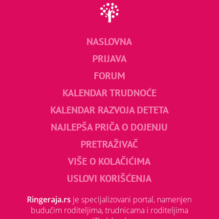
NASLOVNA
PRIJAVA
FORUM
KALENDAR TRUDNOĆE
KALENDAR RAZVOJA DETETA
NAJLEPŠA PRIČA O DOJENJU
PRETRAŽIVAČ
VIŠE O KOLAČIĆIMA
USLOVI KORIŠĆENJA
Ringeraja.rs
je specijalizovani portal, namenjen
budućim roditeljima, trudnicama i roditeljima