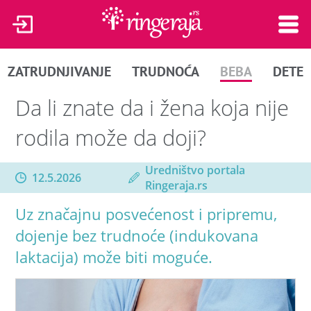
ZATRUDNJIVANJE
TRUDNOĆA
BEBA
DETE
Da li znate da i žena koja nije
rodila može da doji?
Uredništvo portala
12.5.2026
Ringeraja.rs
Uz značajnu posvećenost i pripremu,
dojenje bez trudnoće (indukovana
laktacija) može biti moguće.