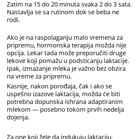
Zatim na 15 do 20 minuta svaka 2 do 3 sata.
Nastavlja se sa rutinom dok se beba ne
rodi.
Ako je na raspolaganju malo vremena za
pripremu, hormonska terapija možda nije
opcija. Lekar tada može preporučiti druge
lekove koji pomažu u podsticanju laktacije.
Ipak, izmazanje mleka je važno bez obzira
na vreme za pripremu.
Kasnije, nakon porođaja, čak i ako se
uspešno izazove laktacija, možda će biti
potrebna dopunska ishrana adaptiranim
mlekom — posebno tokom prvih nedelja
dojenja.
Za one koji žele da indukuju laktaciju,