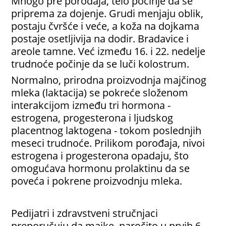
Mnogo pre porođaja, telo počinje da se
priprema za dojenje. Grudi menjaju oblik,
postaju čvršće i veće, a koža na dojkama
postaje osetljivija na dodir. Bradavice i
areole tamne. Već između 16. i 22. nedelje
trudnoće počinje da se luči kolostrum.
Normalno, prirodna proizvodnja majčinog
mleka (laktacija) se pokreće složenom
interakcijom između tri hormona -
estrogena, progesterona i ljudskog
placentnog laktogena - tokom poslednjih
meseci trudnoće. Prilikom porođaja, nivoi
estrogena i progesterona opadaju, što
omogućava hormonu prolaktinu da se
poveća i pokrene proizvodnju mleka.
Pedijatri i zdravstveni stručnjaci
preporučuju da majke, naročito u prvih 6