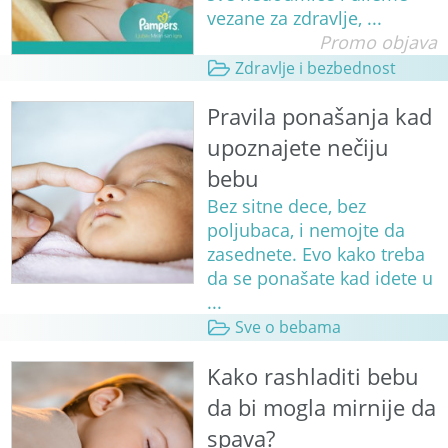
vezane za zdravlje, ...
Promo objava
Zdravlje i bezbednost
Pravila ponašanja kad
upoznajete nečiju
bebu
Bez sitne dece, bez
poljubaca, i nemojte da
zasednete. Evo kako treba
da se ponašate kad idete u
...
Sve o bebama
Kako rashladiti bebu
da bi mogla mirnije da
spava?