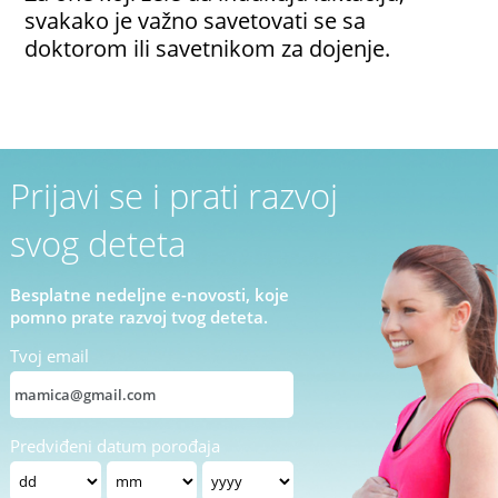
svakako je važno savetovati se sa
doktorom ili savetnikom za dojenje.
Prijavi se i prati razvoj
svog deteta
Besplatne nedeljne e-novosti, koje
pomno prate razvoj tvog deteta.
Tvoj email
Predviđeni datum porođaja