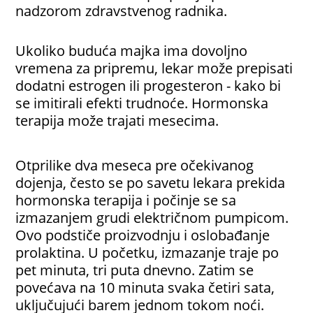
nadzorom zdravstvenog radnika.
Ukoliko buduća majka ima dovoljno
vremena za pripremu, lekar može prepisati
dodatni estrogen ili progesteron - kako bi
se imitirali efekti trudnoće. Hormonska
terapija može trajati mesecima.
Otprilike dva meseca pre očekivanog
dojenja, često se po savetu lekara prekida
hormonska terapija i počinje se sa
izmazanjem grudi električnom pumpicom.
Ovo podstiče proizvodnju i oslobađanje
prolaktina. U početku, izmazanje traje po
pet minuta, tri puta dnevno. Zatim se
povećava na 10 minuta svaka četiri sata,
uključujući barem jednom tokom noći.