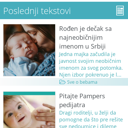
Poslednji tekstovi
Rođen je dečak sa
najneobičnijim
imenom u Srbiji
Jedna majka začudila je
javnost svojim neobičnim
imenom za svog potomka.
Njen izbor pokrenuo je l...
Sve o bebama
Pitajte Pampers
pedijatra
Dragi roditelji, u želji da
pomogne da što pre rešite
sve nedoumice i dileme