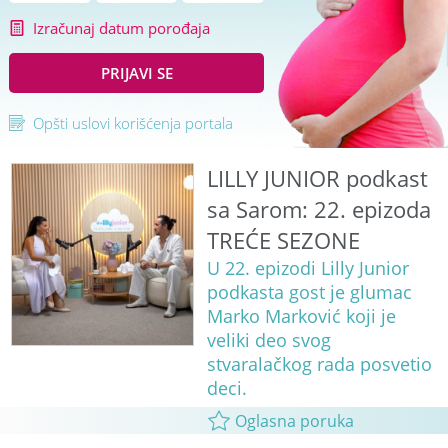
Izračunaj datum porođaja
PRIJAVI SE
Opšti uslovi korišćenja portala
LILLY JUNIOR podkast
sa Sarom: 22. epizoda
TREĆE SEZONE
U 22. epizodi Lilly Junior
podkasta gost je glumac
Marko Marković koji je
veliki deo svog
stvaralačkog rada posvetio
deci.
Oglasna poruka