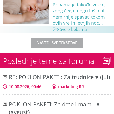
Bebama je takođe vruće,
zbog čega mogu lošije ili
nemirnije spavati tokom
ovih vrelih letnjih noć...
Sve o bebama
NAVEDI SVE TEKSTOVE
Poslednje teme sa foruma
RE: POKLON PAKETI: Za trudnice ♥ (jul)
10.08.2026, 00:46
marketing RR
POKLON PAKETI: Za dete i mamu ♥
(avgust)