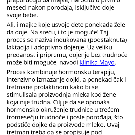
meseci nakon porođaja, isključivo doje
svoje bebe.
Ali, i majke koje usvoje dete ponekada žele
da doje. Na sreću, i to je moguće! Taj
proces se naziva indukovana (podstaknuta)
laktacija i adoptivno dojenje. Uz veliku
predanost i pripremu, dojenje bez trudnoće
može biti moguće, navodi
klinika Mayo
.
Proces kombinuje hormonsku terapiju,
intenzivno izmazanje dojki, a ponekad čak i
tretmane prolaktinom kako bi se
stimulisala proizvodnja mleka kod žene
koja nije trudna. Cilj je da se oponaša
hormonsko okruženje trudnice u trećem
tromesečju trudnoće i posle porođaja, što
podstiče dojke da proizvode mleko. Ovaj
tretman treba da se propisuje pod