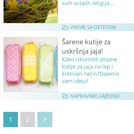
svih ostalih religija,...
VREME SA DETETOM
Šarene kutije za
uskršnja jaja!
Kako iskoristiti prazne
kutije za jaja na lep i
kretivan način?Dajemo
vam ideju!
NAPRAVIMO ZAJEDNO
1
2