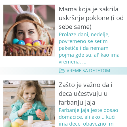
Mama koja je sakrila
uskršnje poklone (i od
sebe same)
Prolaze dani, nedelje,
povremeno se setim
paketića i da nemam
pojma gde su, al' kao ima
vremena, ...
VREME SA DETETOM
Zašto je važno da i
deca učestvuju u
farbanju jaja
Farbanje jaja jeste posao
domaćice, ali ako u kući
ima dece, obavezno im