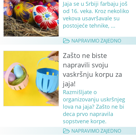
Jaja se u Srbiji farbaju još
od 16. veka. Kroz nekoliko
vekova usavršavale su
postojeće tehnike, ...
NAPRAVIMO ZAJEDNO
Zašto ne biste
napravili svoju
vaskršnju korpu za
jaja!
Razmišljate o
organizovanju uskršnjeg
lova na jaja? Zašto ne bi
deca prvo napravila
sopstvene korpe.
NAPRAVIMO ZAJEDNO