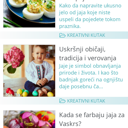
Kako da napravite ukusno
jelo od jaja koje niste
uspeli da pojedete tokom
praznika.
KREATIVNI KUTAK
Uskršnji običaji,
tradicija i verovanja
Jaje je simbol obnavljanja
prirode i života. I kao što
badnjak goreći na ognjištu
daje posebnu ča...
KREATIVNI KUTAK
Kada se farbaju jaja za
Vaskrs?