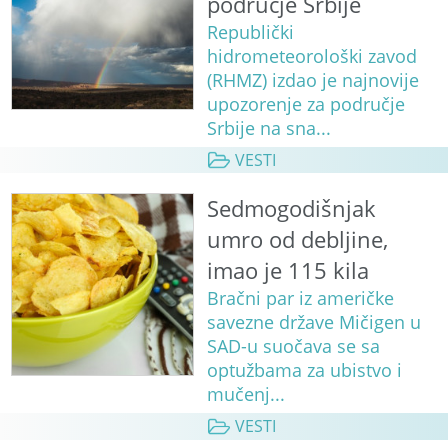
područje Srbije
Republički
hidrometeorološki zavod
(RHMZ) izdao je najnovije
upozorenje za područje
Srbije na sna...
VESTI
Sedmogodišnjak
umro od debljine,
imao je 115 kila
Bračni par iz američke
savezne države Mičigen u
SAD-u suočava se sa
optužbama za ubistvo i
mučenj...
VESTI