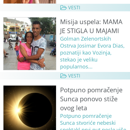
VESTI
Misija uspela: MAMA
JE STIGLA U MAJAMI
Golman Zelenortskih
Ostrva Josimar Evora Dias,
poznatiji kao Vozinja,
stekao je veliku
popularnos...
VESTI
Potpuno pomračenje
Sunca ponovo stiže
ovog leta
Potpuno pomračenje
Sunca stvoriće nebeski
spektakl prvi put posle više