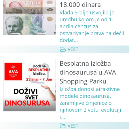
18.000 dinara
Vlada Srbije usvojila je
uredbu kojom je od 1.
aprila cenzus za
ostvarivanje prava na dečji
dodat...
VESTI
Besplatna izložba
dinosaurusa u AVA
Shopping Parku
Izložba donosi atraktivne
modele dinosaurusa,
zanimljive činjenice o
njihovom životu, evoluciji
i...
VESTI