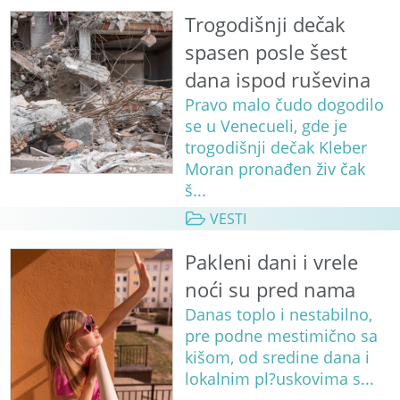
Trogodišnji dečak
spasen posle šest
dana ispod ruševina
Pravo malo čudo dogodilo
se u Venecueli, gde je
trogodišnji dečak Kleber
Moran pronađen živ čak
š...
VESTI
Pakleni dani i vrele
noći su pred nama
Danas toplo i nestabilno,
pre podne mestimično sa
kišom, od sredine dana i
lokalnim pl?uskovima s...