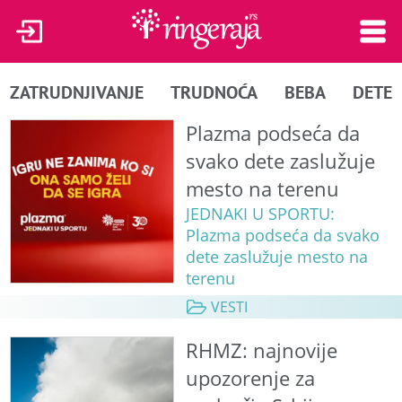
ZATRUDNJIVANJE
TRUDNOĆA
BEBA
DETE
Plazma podseća da
svako dete zaslužuje
mesto na terenu
JEDNAKI U SPORTU:
Plazma podseća da svako
dete zaslužuje mesto na
terenu
VESTI
RHMZ: najnovije
upozorenje za