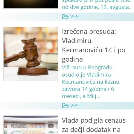
od dve godine, 12. avgusta.
VESTI
Izrečena presuda:
Vladimiru
Kecmanoviću 14 i po
godina
Viši sud u Beogradu
osudio je Vladimira
Kecmanovića na kaznu
zatvora 14 godina i 6
meseci, a Milj...
VESTI
Vlada podigla cenzus
za dečji dodatak na