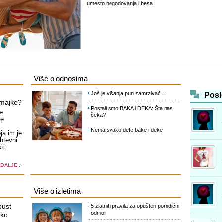
umesto negodovanja i besa.
Više o odnosima
Još je višanja pun zamrzivač...
Posl
 majke?
Postali smo BAKA i DEKA: Šta nas
e
čeka?
ke
Nema svako dete bake i deke
ja im je
htevni
ti.
 DALJE
Više o izletima
pust
5 zlatnih pravila za opušten porodični
odmor!
oko