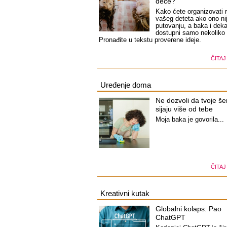
dece?
Kako ćete organizovati 
vašeg deteta ako ono ni
putovanju, a baka i dek
dostupni samo nekoliko
Pronađite u tekstu proverene ideje.
ČITAJ
Uređenje doma
Ne dozvoli da tvoje še
sijaju više od tebe
Moja baka je govorila...
ČITAJ
Kreativni kutak
Globalni kolaps: Pao
ChatGPT