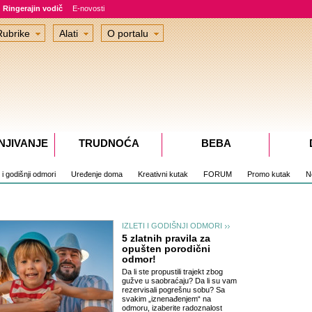
Ringerajin vodič
E-novosti
Rubrike
Alati
O portalu
NJIVANJE
TRUDNOĆA
BEBA
i i godišnji odmori
Uređenje doma
Kreativni kutak
FORUM
Promo kutak
No
IZLETI I GODIŠNJI ODMORI
5 zlatnih pravila za
opušten porodični
odmor!
Da li ste propustili trajekt zbog
gužve u saobraćaju? Da li su vam
rezervisali pogrešnu sobu? Sa
svakim „iznenađenjem“ na
odmoru, izaberite radoznalost