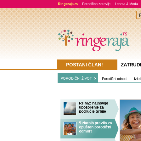
Ringeraja.rs
Porodično zdravlje
Lepota & Moda
POSTANI ČLAN!
ZATRUD
PORODIČNI ŽIVOT
Porodični odnosi
Izlet
RHMZ: najnovije
upozorenje za
područje Srbije
5 zlatnih pravila za
opušten porodični
odmor!