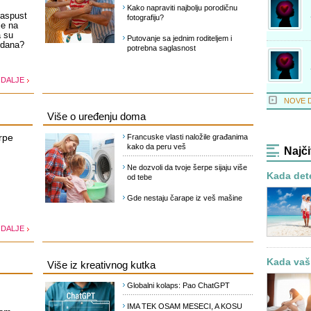
Kako napraviti najbolju porodičnu
raspust
fotografiju?
je na
a su
Putovanje sa jednim roditeljem i
 dana?
potrebna saglasnost
 DALJE
NOVE 
Više o uređenju doma
rpe
Francuske vlasti naložile građanima
kako da peru veš
Najči
Ne dozvoli da tvoje šerpe sijaju više
Kada dete
od tebe
Gde nestaju čarape iz veš mašine
 DALJE
Kada vaš 
Više iz kreativnog kutka
Globalni kolaps: Pao ChatGPT
IMA TEK OSAM MESECI, A KOSU