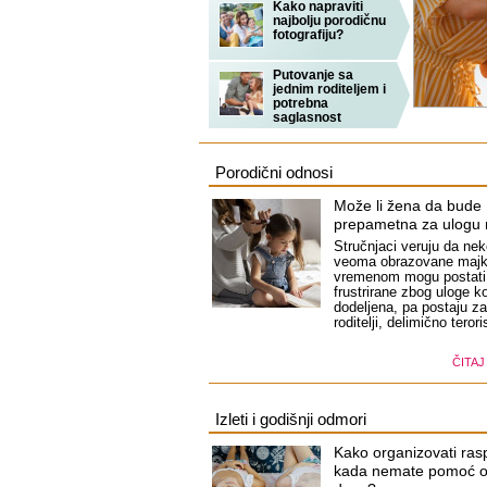
Kako napraviti
najbolju porodičnu
fotografiju?
Putovanje sa
jednim roditeljem i
potrebna
saglasnost
Porodični odnosi
Može li žena da bude
prepametna za ulogu
Stručnjaci veruju da nek
veoma obrazovane maj
vremenom mogu postati
frustrirane zbog uloge ko
dodeljena, pa postaju za
roditelji, delimično teroris
ČITAJ
Izleti i godišnji odmori
Kako organizovati ras
kada nemate pomoć 