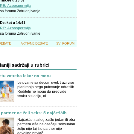
Tinčee u 15:37
RE: Azoospermija
sa foruma
Zatrudnjivanje
Dzeket u 14:41
RE: Azoospermija
sa foruma
Zatrudnjivanje
DEBATE
AKTIVNE DEBATE
SVI FORUMI
taniji sadržaji u rubrici
tu zatreba lekar na moru
Letovanje sa decom uvek traži više
planiranja nego putovanje odraslih.
Roditelji ne mogu da predvide
svaku situaciju, al...
partner ne želi seks: 5 najčešćih...
Najčešće, razlog zašto jedan ili oba
partnera više ne osećaju seksualnu
želju nije taj što partner nije
dovoljno privlač...