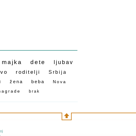
majka
dete
ljubav
tvo
roditelji
Srbija
u
žena
beba
Nova
nagrade
brak
oj
a