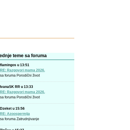
ednje teme sa foruma
flamingos u 13:51
RE: Razgovori mama 2026.
sa foruma
Porodični život
IvanaSK RR u 13:33
RE: Razgovori mama 2026.
sa foruma
Porodični život
Dzeket u 15:56
RE: Azoospermija
sa foruma
Zatrudnjivanje