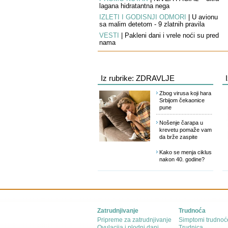
lagana hidratantna nega
IZLETI I GODIŠNJI ODMORI
|
U avionu
sa malim detetom - 9 zlatnih pravila
VESTI
|
Pakleni dani i vrele noći su pred
nama
Iz rubrike: ZDRAVLJE
Zbog virusa koji hara
Srbijom čekaonice
pune
Nošenje čarapa u
krevetu pomaže vam
da brže zaspite
Kako se menja ciklus
nakon 40. godine?
Zatrudnjivanje
Trudnoća
Pripreme za zatrudnjivanje
Simptomi trudnoć
Ovulacija i plodni dani
Trudnica