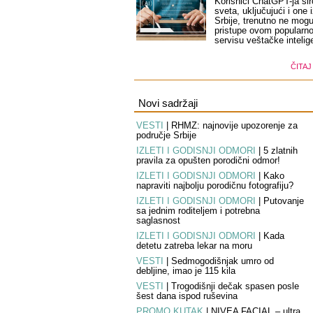
Korisnici ChatGPT-ja ši
sveta, uključujući i one 
Srbije, trenutno ne mog
pristupe ovom popularn
servisu veštačke intelige
ČITAJ
Novi sadržaji
VESTI
|
RHMZ: najnovije upozorenje za
područje Srbije
IZLETI I GODIŠNJI ODMORI
|
5 zlatnih
pravila za opušten porodični odmor!
IZLETI I GODIŠNJI ODMORI
|
Kako
napraviti najbolju porodičnu fotografiju?
IZLETI I GODIŠNJI ODMORI
|
Putovanje
sa jednim roditeljem i potrebna
saglasnost
IZLETI I GODIŠNJI ODMORI
|
Kada
detetu zatreba lekar na moru
VESTI
|
Sedmogodišnjak umro od
debljine, imao je 115 kila
VESTI
|
Trogodišnji dečak spasen posle
šest dana ispod ruševina
PROMO KUTAK
|
NIVEA FACIAL – ultra