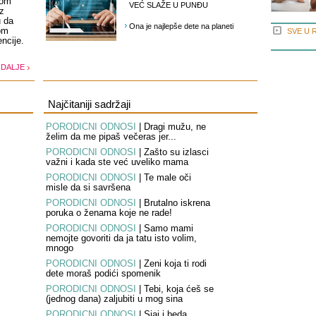
rom
VEĆ SLAŽE U PUNĐU
iz
u da
Ona je najlepše dete na planeti
om
SVE U 
ncije.
 DALJE
Najčitaniji sadržaji
PORODIČNI ODNOSI
|
Dragi mužu, ne
želim da me pipaš večeras jer...
PORODIČNI ODNOSI
|
Zašto su izlasci
važni i kada ste već uveliko mama
PORODIČNI ODNOSI
|
Te male oči
misle da si savršena
PORODIČNI ODNOSI
|
Brutalno iskrena
poruka o ženama koje ne rade!
PORODIČNI ODNOSI
|
Samo mami
nemojte govoriti da ja tatu isto volim,
mnogo
PORODIČNI ODNOSI
|
Ženi koja ti rodi
dete moraš podići spomenik
PORODIČNI ODNOSI
|
Tebi, koja ćeš se
(jednog dana) zaljubiti u mog sina
PORODIČNI ODNOSI
|
Sjaj i beda