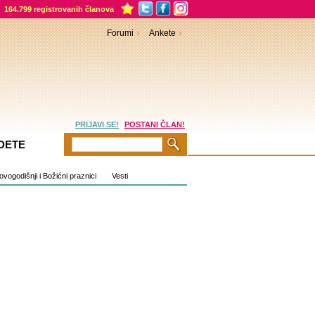
164.799 registrovanih članova
Forumi
Ankete
PRIJAVI SE!
POSTANI ČLAN!
DETE
vogodišnji i Božićni praznici
Vesti