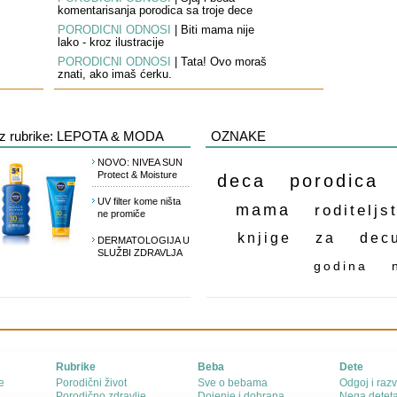
komentarisanja porodica sa troje dece
PORODIČNI ODNOSI
|
Biti mama nije
lako - kroz ilustracije
PORODIČNI ODNOSI
|
Tata! Ovo moraš
znati, ako imaš ćerku.
Iz rubrike: LEPOTA & MODA
OZNAKE
NOVO: NIVEA SUN
Protect & Moisture
deca
porodica
UV filter kome ništa
mama
roditeljs
ne promiče
knjige za dec
DERMATOLOGIJA U
SLUŽBI ZDRAVLJA
godina
Rubrike
Beba
Dete
e
Porodični život
Sve o bebama
Odgoj i razv
Porodično zdravlje
Dojenje i dohrana
Nega detet