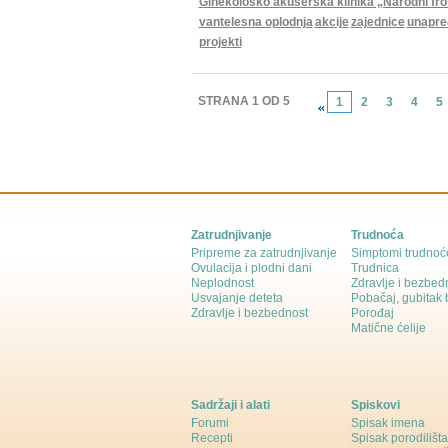
Ginekološko akušerska klinika „Narodni fro
vantelesna oplodnja
akcije
zajednice
unapre
projekti
STRANA 1 OD 5
1
2
3
4
5
Zatrudnjivanje
Trudnoća
Pripreme za zatrudnjivanje
Simptomi trudnoć
Ovulacija i plodni dani
Trudnica
Neplodnost
Zdravlje i bezbed
Usvajanje deteta
Pobačaj, gubitak
Zdravlje i bezbednost
Porođaj
Matične ćelije
Sadržaji i alati
Spiskovi
Forumi
Spisak imena
Recepti
Spisak porodilišta