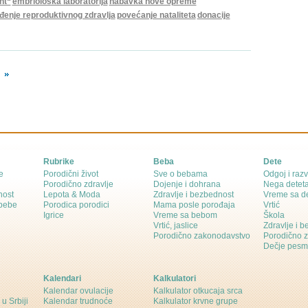
nt“
embriološka laboratorija
nabavka nove opreme
đenje reproduktivnog zdravlja
povećanje nataliteta
donacije
Rubrike
Beba
Dete
e
Porodični život
Sve o bebama
Odgoj i razv
Porodično zdravlje
Dojenje i dohrana
Nega detet
nost
Lepota & Moda
Zdravlje i bezbednost
Vreme sa d
 bebe
Porodica porodici
Mama posle porođaja
Vrtić
Igrice
Vreme sa bebom
Škola
Vrtić, jaslice
Zdravlje i 
Porodično zakonodavstvo
Porodično 
Dečje pesm
Kalendari
Kalkulatori
Kalendar ovulacije
Kalkulator otkucaja srca
 u Srbiji
Kalendar trudnoće
Kalkulator krvne grupe