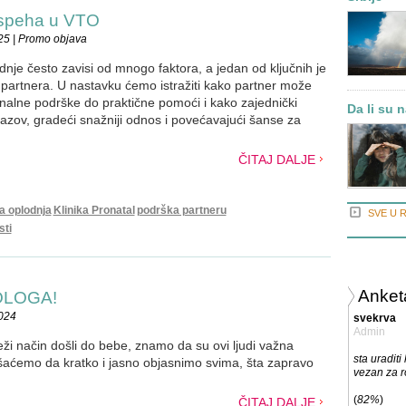
uspeha u VTO
25 | Promo objava
nje često zavisi od mnogo faktora, a jedan od ključnih je
partnera. U nastavku ćemo istražiti kako partner može
onalne podrške do praktične pomoći i kako zajednički
Da li su 
zazov, gradeći snažniji odnos i povećavajući šanse za
ČITAJ DALJE
a oplodnja
Klinika Pronatal
podrška partneru
SVE U 
sti
Anket
OLOGA!
2024
svekrva
Admin
eži način došli do bebe, znamo da su ovi ljudi važna
sta uradit
šaćemo da kratko i jasno objasnimo svima, šta zapravo
vezan za r
(
82%
)
ČITAJ DALJE