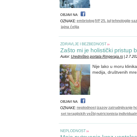
OBJAVI NA:
embriolog
IVF
25. jul
tehnologije
saz
OZNAKE:
jajna ćelija
ZDRAVLJE I BEZBEDNOST
Zašto mi je holistički pristup
Autor:
Uredništvo portala Ringeraja.rs
| 2.7.20
Nije lako u moru klinika
medija, društvenih mrež
OBJAVI NA:
neplodnost
izazov
zatrudnjivanje
ho
OZNAKE:
set terapijskih vežbi
nutricionista
individualn
NEPLODNOST