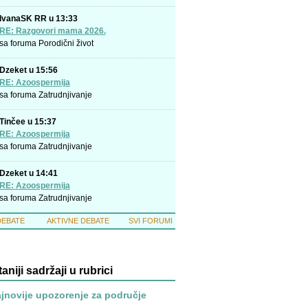
IvanaSK RR u 13:33
RE: Razgovori mama 2026.
sa foruma
Porodični život
Dzeket u 15:56
RE: Azoospermija
sa foruma
Zatrudnjivanje
Tinčee u 15:37
RE: Azoospermija
sa foruma
Zatrudnjivanje
Dzeket u 14:41
RE: Azoospermija
sa foruma
Zatrudnjivanje
DEBATE
AKTIVNE DEBATE
SVI FORUMI
taniji sadržaji u rubrici
jnovije upozorenje za područje