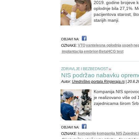
2019. godine brojeve k
oplodnje bila 27,1%. 
pacijentova starost, št
starijih manji.
OBJAVI NA:
VTO
vantelesna oplodnja
uspeh
ne
OZNAKE:
implantacija
embrion
BetaHCG test
ZDRAVLJE I BEZBEDNOST
NIS podržao nabavku opreme
Autor:
Uredništvo portala Ringeraja.rs
| 20.6.2
Kompanija NIS sprovod
je realizovano više od
zajednicama širom Srbi
OBJAVI NA:
kompanije
kompanija NIS
Zajednici
OZNAKE: