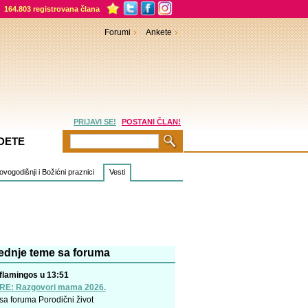
164.803 registrovana člana
Forumi
Ankete
PRIJAVI SE!
POSTANI ČLAN!
DETE
vogodišnji i Božićni praznici
Vesti
ednje teme sa foruma
flamingos u 13:51
RE: Razgovori mama 2026.
sa foruma
Porodični život