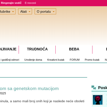
Ringerajin vodič
E-novosti
Rubrike
Alati
O portalu
NJIVANJE
TRUDNOĆA
BEBA
i i godišnji odmori
Uređenje doma
Kreativni kutak
FORUM
Promo kutak
No
Posl
mom sa genetskom mutacijom
.2025
nula, a samo mali broj onih koji je naslede neće oboleti