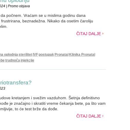
snu oplodnju
024 | Promo objava
 da počnem. Vraćam se u mislima godinu dana
, frustrirana, beznadežna. Nikako da osetim čaroliju
elim.
ČITAJ DALJE
na oplodnja
sterilitet
IVF
postupak
Pronatal
Klinika Pronatal
ebe
trudnoća
injekcije
iotransfera?
2023
sudove kretanjem i svežim vazduhom. Šetnja definitivno
kođe je značajno i skratiti vreme čekanja bete, pa što vam
ljivije, to će test brže da dođe.
ČITAJ DALJE