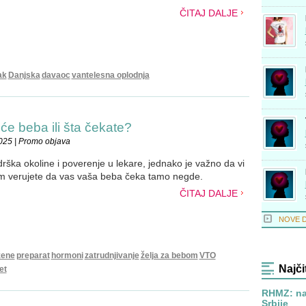
ČITAJ DALJE
ak
Danjska
davaoc
vantelesna oplodnja
će beba ili šta čekate?
025 | Promo objava
odrška okoline i poverenje u lekare, jednako je važno da vi
em verujete da vas vaša beba čeka tamo negde.
ČITAJ DALJE
NOVE 
žene
preparat
hormoni
zatrudnjivanje
želja za bebom
VTO
Najči
tet
RHMZ: na
Srbije