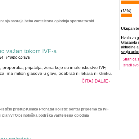
(
18%
)
nanja
nastaje beba
vantelesna oplodnja
spermatozoid
Ukupan br
Hvala za g
Glasao/la 
aktuelne a
 bio važan tokom IVF-a
svoju anke
24 | Promo objava
Stranica 
Izradi sv
, preporuka, prijatelja, žena koje su imale iskustvo IVF,
a, ma milion glasova u glavi, odabrati ni lekara ni kliniku.
ČITAJ DALJE
listički pristup
Klinika Pronatal
Holistic sentar
priprema za IVF
i plan
VTO
psihološka podrška
vantelesna oplodnja