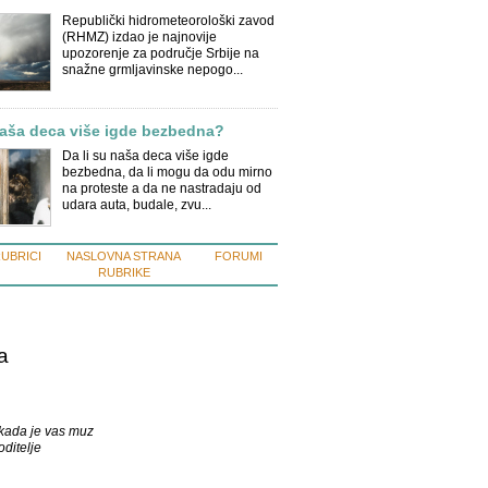
Republički hidrometeorološki zavod
(RHMZ) izdao je najnovije
upozorenje za područje Srbije na
snažne grmljavinske nepogo...
naša deca više igde bezbedna?
Da li su naša deca više igde
bezbedna, da li mogu da odu mirno
na proteste a da ne nastradaju od
udara auta, budale, zvu...
RUBRICI
NASLOVNA STRANA
FORUMI
RUBRIKE
a
i kada je vas muz
oditelje