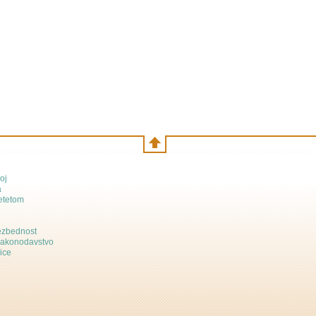
oj
a
etetom
bezbednost
zakonodavstvo
ice