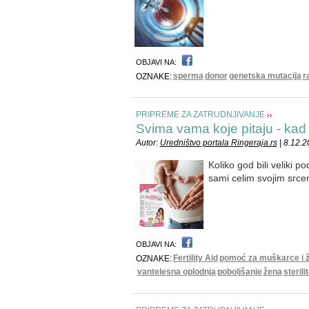
OBJAVI NA:
sperma
donor
genetska mutacija
r
OZNAKE:
PRIPREME ZA ZATRUDNJIVANJE
Svima vama koje pitaju - kad 
Autor:
Uredništvo portala Ringeraja.rs
| 8.12.2
Koliko god bili veliki p
sami celim svojim src
OBJAVI NA:
Fertility Aid
pomoć za muškarce i 
OZNAKE:
vantelesna oplodnja
poboljšanje
žena
sterili