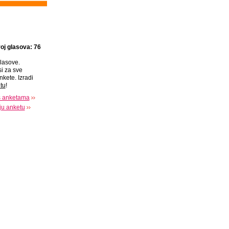
oj glasova: 76
lasove.
si za sve
nkete. Izradi
tu
!
s anketama
oju anketu