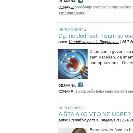
OBJAVI NA:
ponašanje
kretanje
Šetnja
povrata 
OZNAKE:
embriotransfer
NEPLODNOST
Dg. neplodnost: nisam se os
Autor:
Uredništvo portala Ringeraja.rs
| 25.7.
Znao sam i govorili su
sam uspešan, da imam n
samopouzdanje. Oseća
OBJAVI NA:
istinita priča
beba
embrion
jajne
sp
OZNAKE:
NEPLODNOST
A ŠTA AKO VTO NE USPE?
Autor:
Uredništvo portala Ringeraja.rs
| 23.6.
Evropsko društvo za hu