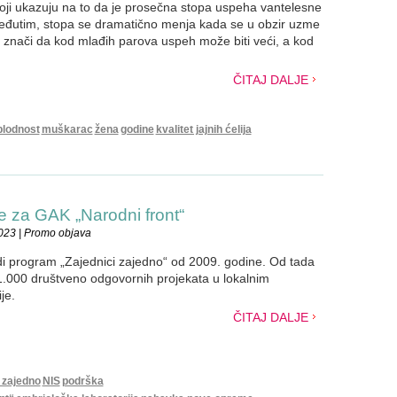
oji ukazuju na to da je prosečna stopa uspeha vantelesne
Međutim, stopa se dramatično menja kada se u obzir uzme
o znači da kod mlađih parova uspeh može biti veći, a kod
ČITAJ DALJE
plodnost
muškarac
žena
godine
kvalitet jajnih ćelija
 za GAK „Narodni front“
023 | Promo objava
i program „Zajednici zajedno“ od 2009. godine. Od tada
 1.000 društveno odgovornih projekata u lokalnim
je.
ČITAJ DALJE
 zajedno
NIS
podrška