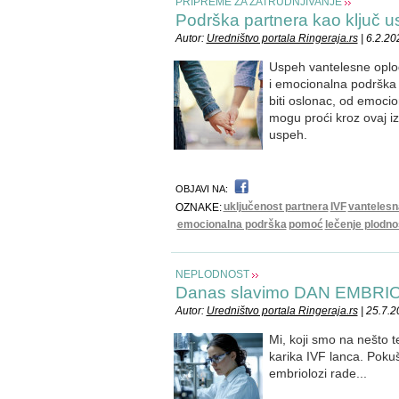
PRIPREME ZA ZATRUDNJIVANJE
Podrška partnera kao ključ 
Autor:
Uredništvo portala Ringeraja.rs
| 6.2.20
Uspeh vantelesne oplod
i emocionalna podrška 
biti oslonac, od emoci
mogu proći kroz ovaj i
uspeh.
OBJAVI NA:
uključenost partnera
IVF
vantelesn
OZNAKE:
emocionalna podrška
pomoć
lečenje plodno
NEPLODNOST
Danas slavimo DAN EMBRI
Autor:
Uredništvo portala Ringeraja.rs
| 25.7.
Mi, koji smo na nešto t
karika IVF lanca. Poku
embriolozi rade...