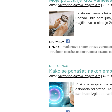
Moje putovanje kroz vantele
Autor:
Uredništvo portala Ringeraja.rs
| 22.3.2
Zaista ne znam odakle
unazad...bila sam ljuta
majčinstva, a silno je ž
OBJAVI NA:
majčinstvo
endometrioza
vanteles
OZNAKE:
stručnost
podrška
uspeh
trudnica
blizanci
b
NEPLODNOST
Kako se ponašati nakon embr
Autor:
Uredništvo portala Ringeraja.rs
| 16.9.
Prokrvite svoje krvne 
oslobađa od stresa. Ta
dan bude izgledao zanim