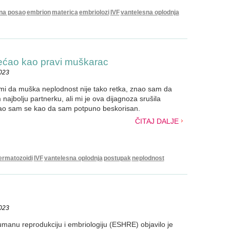
na posao
embrion
materica
embriolozi
IVF
vantelesna oplodnja
ećao kao pravi muškarac
2023
 mi da muška neplodnost nije tako retka, znao sam da
ajbolju partnerku, ali mi je ova dijagnoza srušila
o sam se kao da sam potpuno beskorisan.
ČITAJ DALJE
ermatozoidi
IVF
vantelesna oplodnja
postupak
neplodnost
2023
manu reprodukciju i embriologiju (ESHRE) objavilo je