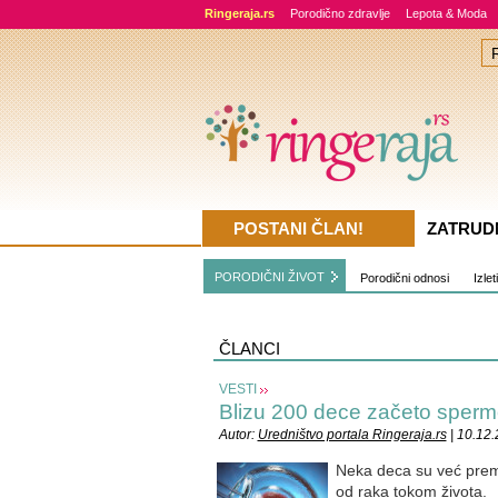
Ringeraja.rs
Porodično zdravlje
Lepota & Moda
POSTANI ČLAN!
ZATRUD
PORODIČNI ŽIVOT
Porodični odnosi
Izlet
ČLANCI
VESTI
Blizu 200 dece začeto sper
Autor:
Uredništvo portala Ringeraja.rs
| 10.12
Neka deca su već premi
od raka tokom života.