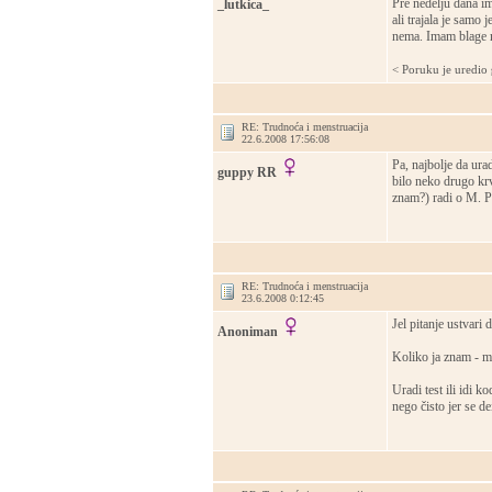
Pre nedelju dana i
_lutkica_
ali trajala je samo
nema. Imam blage 
< Poruku je uredio
RE: Trudnoća i menstruacija
22.6.2008 17:56:08
Pa, najbolje da ura
guppy RR
bilo neko drugo krv
znam?) radi o M. Pr
RE: Trudnoća i menstruacija
23.6.2008 0:12:45
Jel pitanje ustvari
Anoniman
Koliko ja znam - m
Uradi test ili idi k
nego čisto jer se de