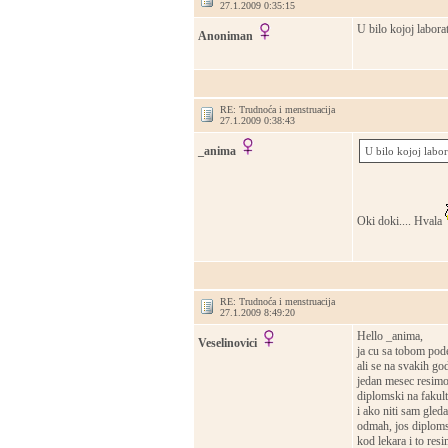
27.1.2009 0:35:15
U bilo kojoj laborato
Anoniman
RE: Trudnoća i menstruacija
27.1.2009 0:38:43
_anima
U bilo kojoj labora
Oki doki.... Hvala
RE: Trudnoća i menstruacija
27.1.2009 8:49:20
Hello _anima,
Veselinovici
ja cu sa tobom pode
ali se na svakih go
jedan mesec resimo
diplomski na fakulte
i ako niti sam gled
odmah, jos diploms
kod lekara i to res