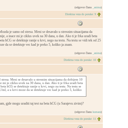
(odgovor članu
_anima
)
Direktna veza do poruke: 9
Mozda je samo od stresa. Meni se desavalo u stresnim situacijama da
ije, a inace mi je ciklus uvek na 30 dana, u dan. Ako ti je frka uradi beta
eta hCG se detektuje ranije u krvi, nego na testu. Na testu se vidi tek od 25
ze da se detektuje vec kad je preko 5, koliko ja znam.
(odgovor članu
_anima
)
Direktna veza do poruke: 10
stresa. Meni se desavalo u stresnim situacijama da dobijem 10
ce mi je ciklus uvek na 30 dana, u dan. Ako ti je frka uradi beta
beta hCG se detektuje ranije u krvi, nego na testu. Na testu se
U/ml, a u krvi moze da se detektuje vec kad je preko 5, koliko
am, gjde mogu uraditi taj test na beta hCG (u Sarajevu zivim)?
(odgovor članu
kumara
)
Direktna veza do poruke: 11