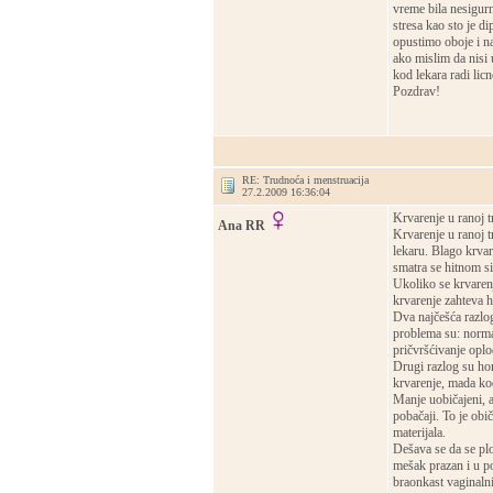
vreme bila nesigur
stresa kao sto je d
opustimo oboje i na
ako mislim da nisi 
kod lekara radi lic
Pozdrav!
RE: Trudnoća i menstruacija
27.2.2009 16:36:04
Krvarenje u ranoj t
Ana RR
Krvarenje u ranoj tr
lekaru. Blago krvar
smatra se hitnom si
Ukoliko se krvarenj
krvarenje zahteva h
Dva najčešća razlog
problema su: norma
pričvršćivanje oplođ
Drugi razlog su ho
krvarenje, mada ko
Manje uobičajeni, a
pobačaji. To je ob
materijala.
Dešava se da se plo
mešak prazan i u p
braonkast vaginalni