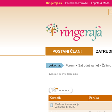
Ringeraja.rs
Porodično zdravlje
Lepota & Moda
POSTANI ČLAN!
ZATRUD
Lokacija:
Forum
>
[Zatrudnjivanje]
>
Želimo
Korisnici na ovoj temi: niko
Korisnik
Poruka
Trudnoća i menstruacija
22.6.2008 17:05:26