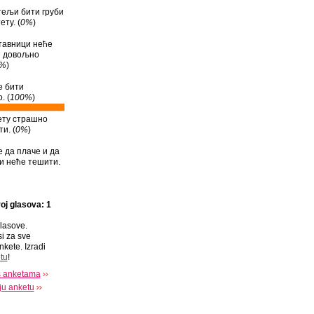
тељи бити груби
ту. (
0%
)
тавници неће
и довољно
%
)
е бити
. (
100%
)
ету страшно
и. (
0%
)
е да плаче и да
и неће тешити.
oj glasova: 1
lasove.
si za sve
nkete. Izradi
tu
!
s anketama
oju anketu