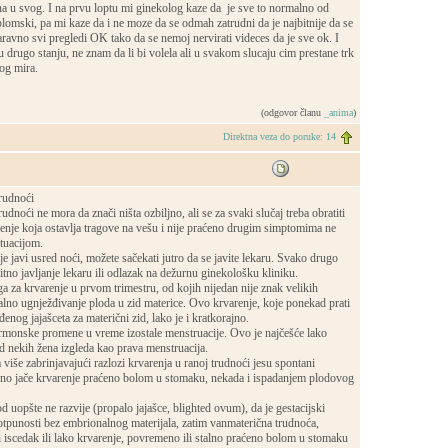
na u svog. I na prvu loptu mi ginekolog kaze da je sve to normalno od
iplomski, pa mi kaze da i ne moze da se odmah zatrudni da je najbitnije da se
ravno svi pregledi OK tako da se nemoj nervirati videces da je sve ok. I
u drugo stanju, ne znam da li bi volela ali u svakom slucaju cim prestane trk
nog mira.
(odgovor članu
_anima
)
Direktna veza do poruke: 14
rudnoći
udnoći ne mora da znači ništa ozbiljno, ali se za svaki slučaj treba obratiti
enje koja ostavlja tragove na vešu i nije praćeno drugim simptomima ne
tuacijom.
e javi usred noći, možete sačekati jutro da se javite lekaru. Svako drugo
itno javljanje lekaru ili odlazak na dežurnu ginekološku kliniku.
a za krvarenje u prvom trimestru, od kojih nijedan nije znak velikih
lno ugnježđivanje ploda u zid materice. Ovo krvarenje, koje ponekad prati
enog jajašceta za materični zid, lako je i kratkorajno.
rmonske promene u vreme izostale menstruacije. Ovo je najčešće lako
d nekih žena izgleda kao prava menstruacija.
 više zabrinjavajući razlozi krvarenja u ranoj trudnoći jesu spontani
ično jače krvarenje praćeno bolom u stomaku, nekada i ispadanjem plodovog
d uopšte ne razvije (propalo jajašce, blighted ovum), da je gestacijski
otpunosti bez embrionalnog materijala, zatim vanmaterična trudnoća,
 iscedak ili lako krvarenje, povremeno ili stalno praćeno bolom u stomaku