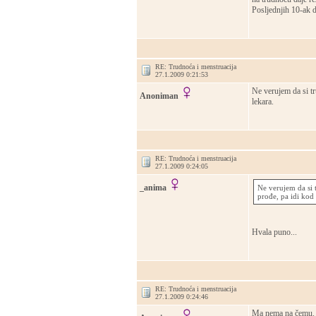
Posljednjih 10-ak d
RE: Trudnoća i menstruacija
27.1.2009 0:21:53
Ne verujem da si tr
Anoniman
lekara.
RE: Trudnoća i menstruacija
27.1.2009 0:24:05
_anima
Ne verujem da si t
prođe, pa idi kod 
Hvala puno...
RE: Trudnoća i menstruacija
27.1.2009 0:24:46
Ma nema na čemu. 