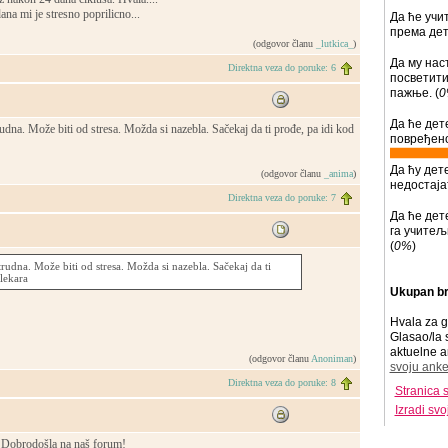
ana mi je stresno poprilicno...
Да ће учи
према дете
(odgovor članu
_lutkica_
)
Да му нас
Direktna veza do poruke: 6
посветит
пажње. (
0
Да ће дет
udna. Može biti od stresa. Možda si nazebla. Sačekaj da ti prođe, pa idi kod
повређено
Да ћу дет
(odgovor članu
_anima
)
недостајат
Direktna veza do poruke: 7
Да ће дет
га учитељ
(
0%
)
rudna. Može biti od stresa. Možda si nazebla. Sačekaj da ti
lekara
Ukupan br
Hvala za g
Glasao/la 
aktuelne a
(odgovor članu
Anoniman
)
svoju anke
Direktna veza do poruke: 8
Stranica 
Izradi sv
Dobrodošla na naš forum!