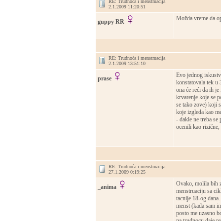
RE: Trudnoća i menstruacija
2.1.2009 11:20:51
Možda vreme da ope
guppy RR
RE: Trudnoća i menstruacija
2.1.2009 13:51:10
Evo jednog iskustva 
prase
konstatovala tek u 
ona će reći da ih je
krvarenje koje se p
se tako zove) koji 
koje izgleda kao me
- dakle ne treba se
ocenili kao rizične,
RE: Trudnoća i menstruacija
27.1.2009 0:19:25
Ovako, molila bih z
_anima
menstruaciju sa cik
tacnije 18-og dana.
menst (kada sam im
posto me uzasno bol
na trudnocu daje re