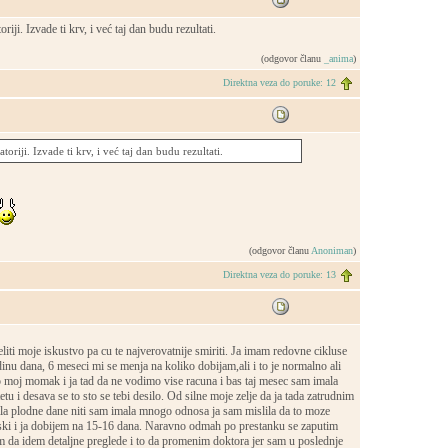
riji. Izvade ti krv, i već taj dan budu rezultati.
(odgovor članu
_anima
)
Direktna veza do poruke: 12
toriji. Izvade ti krv, i već taj dan budu rezultati.
(odgovor članu
Anoniman
)
Direktna veza do poruke: 13
liti moje iskustvo pa cu te najverovatnije smiriti. Ja imam redovne cikluse
dinu dana, 6 meseci mi se menja na koliko dobijam,ali i to je normalno ali
 moj momak i ja tad da ne vodimo vise racuna i bas taj mesec sam imala
tu i desava se to sto se tebi desilo. Od silne moje zelje da ja tada zatrudnim
ala plodne dane niti sam imala mnogo odnosa ja sam mislila da to moze
ki i ja dobijem na 15-16 dana. Naravno odmah po prestanku se zaputim
im da idem detaljne preglede i to da promenim doktora jer sam u poslednje