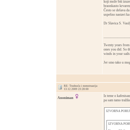
koji može biti izuz
braonkasto krvaren
Često se dešava da 
uspešno nastavi ka
Dr Slavica S. Vasil
_______________
Twenty years from 
ones you did. So th
winds in your sail
Jer smo tako u mog
RE: Trudnoća i menstruacija
13.12.2009 23:28:00
Iz teme o kafenisan
Anoniman
pa sam tamo tražil
IZVORNA PORUK
IZVORNA PORU