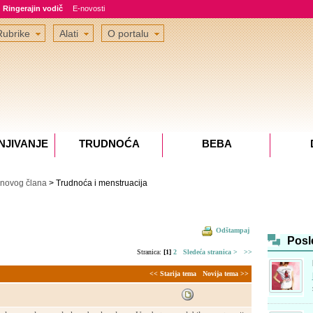
Ringerajin vodič
E-novosti
Rubrike
Alati
O portalu
NJIVANJE
TRUDNOĆA
BEBA
 novog člana
> Trudnoća i menstruacija
Odštampaj
Posl
Stranica:
[1]
2
Sledeća stranica >
>>
<< Starija tema
Novija tema >>