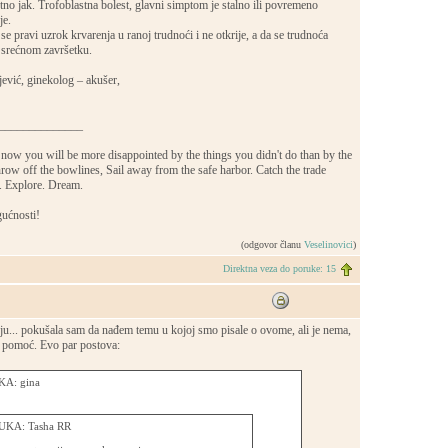
etno jak. Trofoblastna bolest, glavni simptom je stalno ili povremeno
je.
se pravi uzrok krvarenja u ranoj trudnoći i ne otkrije, a da se trudnoća
 srećnom završetku.
jević, ginekolog – akušer,
______________
now you will be more disappointed by the things you didn't do than by the
row off the bowlines, Sail away from the safe harbor. Catch the trade
s. Explore. Dream.
ućnosti!
(odgovor članu
Veselinovici
)
Direktna veza do poruke: 15
ju... pokušala sam da nađem temu u kojoj smo pisale o ovome, ali je nema,
a pomoć. Evo par postova:
A: gina
KA: Tasha RR