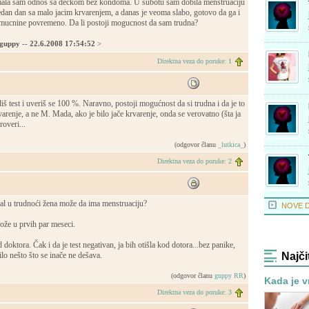
mala sam odnos sa deckom bez kondoma. U subotu sam dobila menstruaciju
 jedan dan sa malo jacim krvarenjem, a danas je veoma slabo, gotovo da ga i
mucnine povremeno. Da li postoji mogucnost da sam trudna?
guppy
--
22.6.2008 17:54:52
>
Direktna veza do poruke: 1
diš test i uveriš se 100 %. Naravno, postoji mogućnost da si trudna i da je to
arenje, a ne M. Mada, ako je bilo jače krvarenje, onda se verovatno (šta ja
overi...
(odgovor članu
_lutkica_
)
Direktna veza do poruke: 2
 dal u trudnoći žena može da ima menstruaciju?
NOVE 
ože u prvih par meseci.
od doktora. Čak i da je test negativan, ja bih otišla kod dotora...bez panike,
Najči
ilo nešto što se inače ne dešava.
(odgovor članu
guppy RR
)
Kada je v
Direktna veza do poruke: 3