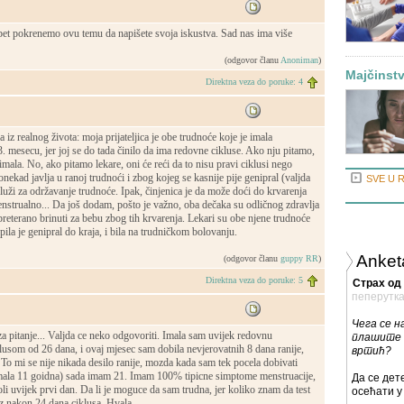
t pokrenemo ovu temu da napišete svoja iskustva. Sad nas ima više
(odgovor članu
Anoniman
)
Majčinstvo
Direktna veza do poruke: 4
iz realnog života: moja prijateljica je obe trudnoće koje je imala
3. mesecu, jer joj se do tada činilo da ima redovne cikluse. Ako nju pitamo,
 imala. No, ako pitamo lekare, oni će reći da to nisu pravi ciklusi nego
onekad javlja u ranoj trudnoći i zbog kojeg se kasnije pije genipral (valjda
SVE U 
služi za održavanje trudnoće. Ipak, činjenica je da može doći do krvarenja
nstrualno... Da još dodam, pošto je važno, oba dečaka su odličnog zdravlja
 preterano brinuti za bebu zbog tih krvarenja. Lekari su obe njene trudnoće
 pila je genipral do kraja, i bila na trudničkom bolovanju.
Anket
(odgovor članu
guppy RR
)
Direktna veza do poruke: 5
Страх од 
пеперутк
Чега се н
a pitanje... Valjda ce neko odgovoriti. Imala sam uvijek redovnu
плашите 
lusom od 26 dana, i ovaj mjesec sam dobila nevjerovatnih 8 dana ranije,
вртић?
 To mi se nije nikada desilo ranije, mozda kada sam tek pocela dobivati
ala 11 goidna) sada imam 21. Imam 100% tipicne simptome menstruacije,
Да се ​​де
i uvijek prvi dan. Da li je moguce da sam trudna, jer koliko znam da test
осећати у 
z nakon 24 dana ciklusa. Hvala....