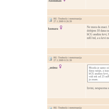
Anoniman
RE: Trudnoća i menstruacija
27.1.2009 0:26:39
Ne mora da znaci. 
kumara
dobijem 10 dana ran
hCG analizu krvi, b
mlU/ml, a u krvi mo
RE: Trudnoća i menstruacija
27.1.2009 0:31:39
_anima
Mozda je samo od 
dana ranije, a ina
hCG analizu krvi, 
vidi tek od 25 ml
ja znam.
Izvini, neupucena s
RE: Trudnoća i menstruacija