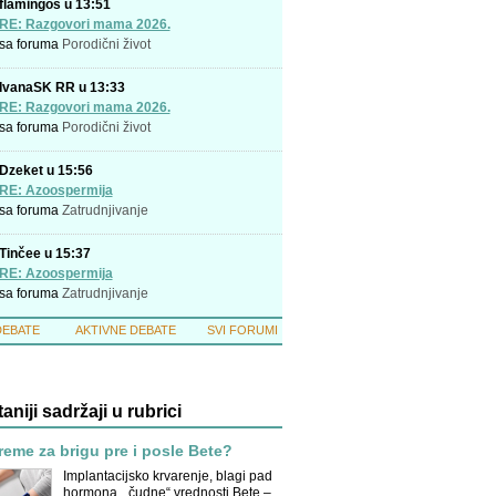
flamingos u 13:51
RE: Razgovori mama 2026.
sa foruma
Porodični život
IvanaSK RR u 13:33
RE: Razgovori mama 2026.
sa foruma
Porodični život
Dzeket u 15:56
RE: Azoospermija
sa foruma
Zatrudnjivanje
Tinčee u 15:37
RE: Azoospermija
sa foruma
Zatrudnjivanje
DEBATE
AKTIVNE DEBATE
SVI FORUMI
taniji sadržaji u rubrici
reme za brigu pre i posle Bete?
Implantacijsko krvarenje, blagi pad
hormona, „čudne“ vrednosti Bete –