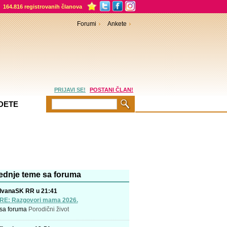
164.816 registrovanih članova
Forumi
Ankete
PRIJAVI SE!
POSTANI ČLAN!
DETE
ednje teme sa foruma
IvanaSK RR u 21:41
RE: Razgovori mama 2026.
sa foruma
Porodični život