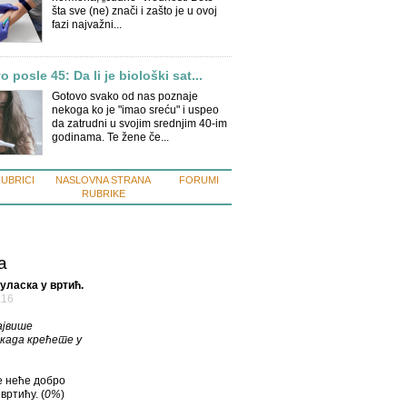
šta sve (ne) znači i zašto je u ovoj
fazi najvažni...
 posle 45: Da li je biološki sat...
Gotovo svako od nas poznaje
nekoga ko je "imao sreću" i uspeo
da zatrudni u svojim srednjim 40-im
godinama. Te žene če...
RUBRICI
NASLOVNA STRANA
FORUMI
RUBRIKE
a
уласка у вртић.
а16
ајвише
када крећете у
те неће добро
вртићу. (
0%
)