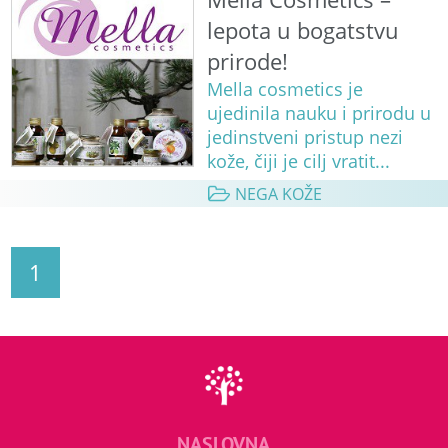
lepota u bogatstvu
prirode!
Mella cosmetics je
ujedinila nauku i prirodu u
jedinstveni pristup nezi
kože, čiji je cilj vratit...
NEGA KOŽE
1
NASLOVNA