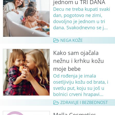
jednom u TRI DANA
Decu ne treba kupati svaki
dan, pogotovo ne zimi,
dovoljno je jednom u tri
dana. Svakodnevno se j...
NEGA KOŽE
Kako sam ojačala
nežnu i krhku kožu
moje bebe
Od rođenja je imala
osetljiviju kožu od brata, i
svetlu put, koju su još u
bolnici crveni hrapavi...
ZDRAVLJE I BEZBEDNOST
Mella Cosmetics –