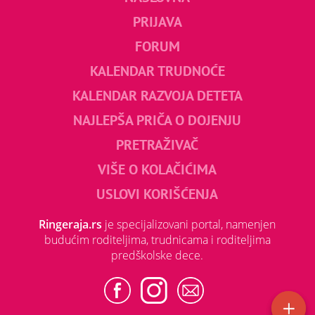
PRIJAVA
FORUM
KALENDAR TRUDNOĆE
KALENDAR RAZVOJA DETETA
NAJLEPŠA PRIČA O DOJENJU
PRETRAŽIVAČ
VIŠE O KOLAČIĆIMA
USLOVI KORIŠĆENJA
Ringeraja.rs
je specijalizovani portal, namenjen
budućim roditeljima, trudnicama i roditeljima
predškolske dece.