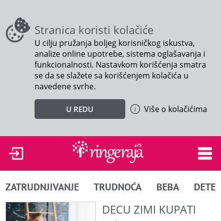
Stranica koristi kolačiće
U cilju pružanja boljeg korisničkog iskustva,
analize online upotrebe, sistema oglašavanja i
funkcionalnosti. Nastavkom korišćenja smatra
se da se slažete sa korišćenjem kolačića u
navedene svrhe.
Više o kolačićima
U REDU
ZATRUDNJIVANJE
TRUDNOĆA
BEBA
DETE
DECU ZIMI KUPATI