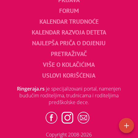
FORUM
KALENDAR TRUDNOĆE
KALENDAR RAZVOJA DETETA
NAJLEPŠA PRIČA O DOJENJU
PRETRAŽIVAČ
VIŠE O KOLAČIĆIMA
USLOVI KORIŠĆENJA
Ringeraja.rs
je specijalizovani portal, namenjen
budućim roditeljima, trudnicama i roditeljima
predškolske dece.
Copyright 2008-2026