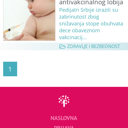
antivakcinalnog lobija
Pedijatri Srbije izrazili su
zabrinutost zbog
snižavanja stope obuhvata
dece obaveznom
vakcinacij...
ZDRAVLJE I BEZBEDNOST
1
NASLOVNA
PRIJAVA