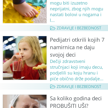
mogu biti izuzetno
neprijatni, zbog njih mogu
nastati bolovi u nogama i
l...
ZDRAVLJE I BEZBEDNOST
Pedijatri otkrili kojih 7
namirnica ne daju
svojoj deci
Dečiji zdravstveni
stručnjaci koji imaju decu,
podjelili su koju hranu i
piće obično drže podalje...
ZDRAVLJE I BEZBEDNOST
Sa koliko godina deci
PROBUŠITI UŠI?