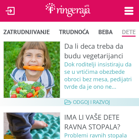
ZATRUDNJIVANJE
TRUDNOĆA
BEBA
DETE
Da li deca treba da
budu vegetarijanci
Dok roditelji insistiraju da
se u vrtićima obezbede
obroci bez mesa, pedijatri
tvrde da je ono ne...
ODGOJ I RAZVOJ
IMA LI VAŠE DETE
RAVNA STOPALA?
Problemi ravnih stopala