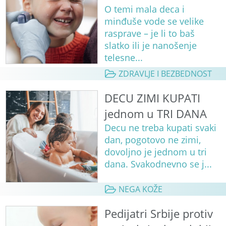
O temi mala deca i
minđuše vode se velike
rasprave – je li to baš
slatko ili je nanošenje
telesne...
ZDRAVLJE I BEZBEDNOST
DECU ZIMI KUPATI
jednom u TRI DANA
Decu ne treba kupati svaki
dan, pogotovo ne zimi,
dovoljno je jednom u tri
dana. Svakodnevno se j...
NEGA KOŽE
Pedijatri Srbije protiv