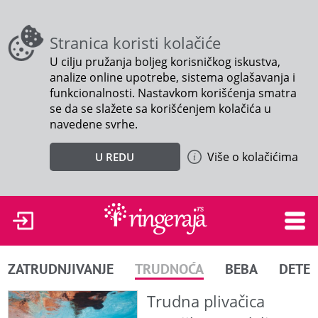
Stranica koristi kolačiće
U cilju pružanja boljeg korisničkog iskustva,
analize online upotrebe, sistema oglašavanja i
funkcionalnosti. Nastavkom korišćenja smatra
se da se slažete sa korišćenjem kolačića u
navedene svrhe.
Više o kolačićima
U REDU
ZATRUDNJIVANJE
TRUDNOĆA
BEBA
DETE
Trudna plivačica