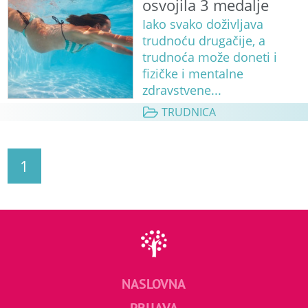
osvojila 3 medalje
Iako svako doživljava
trudnoću drugačije, a
trudnoća može doneti i
fizičke i mentalne
zdravstvene...
TRUDNICA
1
NASLOVNA
PRIJAVA