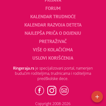
FORUM
KALENDAR TRUDNOĆE
KALENDAR RAZVOJA DETETA
NAJLEPŠA PRIČA O DOJENJU
PRETRAŽIVAČ
VIŠE O KOLAČIĆIMA
USLOVI KORIŠĆENJA
Ringeraja.rs
je specijalizovani portal, namenjen
budućim roditeljima, trudnicama i roditeljima
predškolske dece.
Copyright 2008-2026