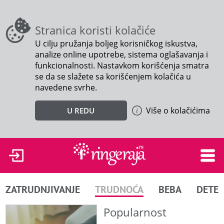
Stranica koristi kolačiće
U cilju pružanja boljeg korisničkog iskustva,
analize online upotrebe, sistema oglašavanja i
funkcionalnosti. Nastavkom korišćenja smatra
se da se slažete sa korišćenjem kolačića u
navedene svrhe.
Više o kolačićima
U REDU
ZATRUDNJIVANJE
TRUDNOĆA
BEBA
DETE
Popularnost