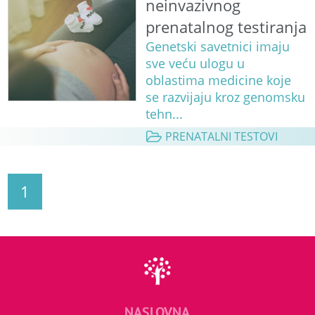
neinvazivnog
prenatalnog testiranja
Genetski savetnici imaju
sve veću ulogu u
oblastima medicine koje
se razvijaju kroz genomsku
tehn...
PRENATALNI TESTOVI
1
NASLOVNA