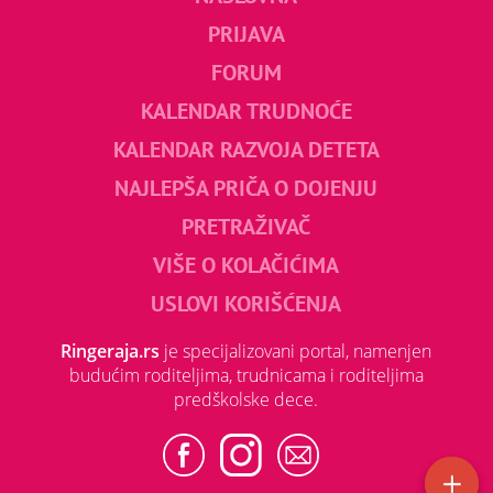
PRIJAVA
FORUM
KALENDAR TRUDNOĆE
KALENDAR RAZVOJA DETETA
NAJLEPŠA PRIČA O DOJENJU
PRETRAŽIVAČ
VIŠE O KOLAČIĆIMA
USLOVI KORIŠĆENJA
Ringeraja.rs
je specijalizovani portal, namenjen
budućim roditeljima, trudnicama i roditeljima
predškolske dece.