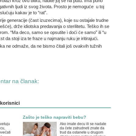
 prolazi kroz ovu bitku, nađite joj se na putu. Ima puno
gativnih ljudi iz svog života. Prosto je nemoguće u toj
aslućuju kakav je to “rat”.
arije generacije (čast izuzecima), koje su ostajale trudne
će), drže idiotska predavanja o sterilitetu. Teško ih se
rom. “Ma deco, samo se opsutite i doći će samo” ili “u
da stoji iza te fraze u najmanju ruku je iritirajući.
ka ne odmaže, da ne bismo čitali još ovakvih tužnih
entar na članak:
 korisnici
Zašto je teško napraviti bebu?
avetuju
Ako imate decu ili se nadate
cu,
da ćete zatrudneti znate da
ovećati
trud da ostanete u drugom