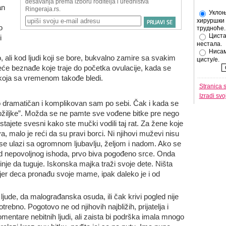
an
Уклоњ
хируршки 
o
трудноће.
Циста
i
нестала.
Нисам
 ali kod ljudi koji se bore, bukvalno zamire sa svakim
цисту/е.
e beznađe koje traje do početka ovulacije, kada se
 koja sa vremenom takođe bledi.
Stranica 
Izradi sv
o dramatičan i komplikovan sam po sebi. Čak i kada se
ožiljke”. Možda se ne pamte sve vođene bitke pre nego
stajete svesni kako ste mučki vodili taj rat. Za žene koje
a, malo je reći da su pravi borci. Ni njihovi muževi nisu
 se ulazi sa ogromnom ljubavlju, željom i nadom. Ako se
led nepovoljnog ishoda, prvo biva pogođeno srce. Onda
nje da tuguje. Iskonska majka traži svoje dete. Ništa
ja, jer deca pronađu svoje mame, ipak daleko je i od
jude, da malograđanska osuda, ili čak krivi pogled nije
trebno. Pogotovo ne od njihovih najbližih, prijatelja i
mentare nebitnih ljudi, ali zaista bi podrška imala mnogo