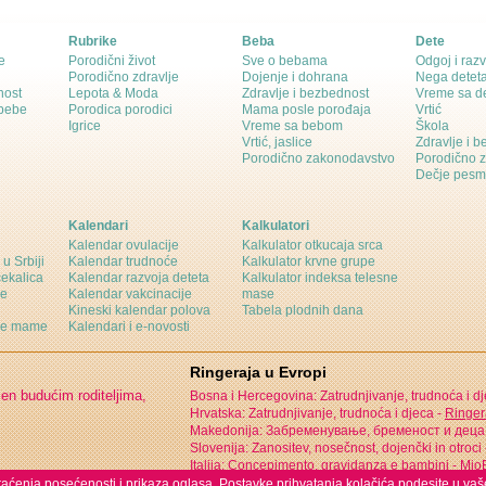
Rubrike
Beba
Dete
e
Porodični život
Sve o bebama
Odgoj i razv
Porodično zdravlje
Dojenje i dohrana
Nega detet
nost
Lepota & Moda
Zdravlje i bezbednost
Vreme sa d
 bebe
Porodica porodici
Mama posle porođaja
Vrtić
Igrice
Vreme sa bebom
Škola
Vrtić, jaslice
Zdravlje i 
Porodično zakonodavstvo
Porodično 
Dečje pesm
Kalendari
Kalkulatori
Kalendar ovulacije
Kalkulator otkucaja srca
 u Srbiji
Kalendar trudnoće
Kalkulator krvne grupe
čekalica
Kalendar razvoja deteta
Kalkulator indeksa telesne
ne
Kalendar vakcinacije
mase
Kineski kalendar polova
Tabela plodnih dana
ine mame
Kalendari i e-novosti
Ringeraja u Evropi
jen budućim roditeljima,
Bosna i Hercegovina: Zatrudnjivanje, trudnoća i d
Hrvatska: Zatrudnjivanje, trudnoća i djeca -
Ringer
Makedonija: Забременување, бременост и деца
Slovenija: Zanositev, nosečnost, dojenčki in otroci
Italija: Concepimento, gravidanza e bambini -
MioB
 praćenja posećenosti i prikaza oglasa. Postavke prihvatanja kolačića podesite u vaš