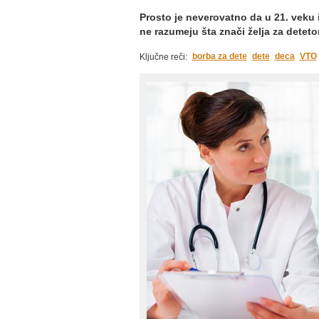
Prosto je neverovatno da u 21. veku i
ne razumeju šta znači želja za deteto
borba za dete
dete
deca
VTO
Ključne reči: