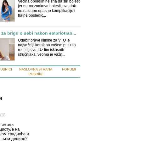
Većina obolelih ne zna da širi bolest
jer nema znakova bolesti, sve dok
ne nastupe opasne komplikacije i
trajne posledic...
 za brigu o sebi nakon embriotran...
Odabir prave klinike za VTO je
najvažniji korak na vašem putu ka
roditeljstvu. Uz tim iskusnih
stručnjaka, veoma je važn...
RUBRICI
NASLOVNA STRANA
FORUMI
RUBRIKE
a
а16
е имали
цисту/е на
оком трудноће и
а њом десило?