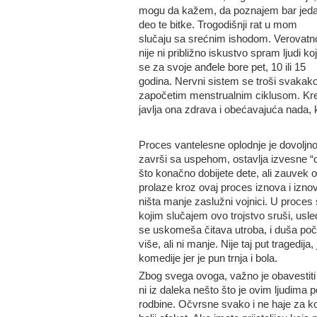
mogu da kažem, da poznajem bar jed
deo te bitke. Trogodišnji rat u mom
slučaju sa srećnim ishodom. Verovatn
nije ni približno iskustvo spram ljudi koj
se za svoje anđele bore pet, 10 ili 15
godina. Nervni sistem se troši svakako,
započetim menstrualnim ciklusom. Kreć
javlja ona zdrava i obećavajuća nada,
Proces vantelesne oplodnje je dovoljn
završi sa uspehom, ostavlja izvesne “
što konačno dobijete dete, ali zauvek o
prolaze kroz ovaj proces iznova i iznov
ništa manje zaslužni vojnici. U proces
kojim slučajem ovo trojstvo sruši, us
se uskomeša čitava utroba, i duša poči
više, ali ni manje. Nije taj put tragedi
komedije jer je pun trnja i bola.
Zbog svega ovoga, važno je obavestiti l
ni iz daleka nešto što je ovim ljudima po
rodbine. Očvrsne svako i ne haje za ko