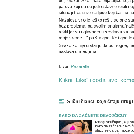
bolji efekat. Ako imate prijateljicu koja
parova koji su se jednostavno rešili ne
situaciji trošiti se na ljude koji bar ne n
Nažalost, vrlo je teško rešiti se one st
bez problema, pa svojim snajama(najčeš
rešiti jer su uglavnom u srodstvu sa pa
moje vreme…” pa šta god. Koji god tekst 
Svako ko nije u stanju da pomogne, ne
naslova u medijima!
Izvor:
Pasarella
Klikni “Like” i dodaj svoj kom
Slični članci, koje čitaju drugi
KAKO DA ZAČNETE DEVOJČICU?
Mnogi stručnjaci, koji s
kako da začnete devojči
slažu se da par može p