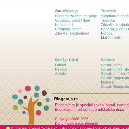
Zatrudnjivanje
Trudnoća
Pripreme za zatrudnjivanje
Simptomi trudnoć
Ovulacija i plodni dani
Trudnica
Neplodnost
Zdravlje i bezbed
Usvajanje deteta
Pobačaj, gubitak
Zdravlje i bezbednost
Porođaj
Matične ćelije
Sadržaji i alati
Spiskovi
Forumi
Spisak imena
Recepti
Spisak porodilišta
Ankete
Spisak trudilica i 
Spisak Ringeraji
trudnice
Spisak Ringeraj
Ringeraja.rs
Ringeraja.rs je specijalizovani portal, namen
trudnicama i roditeljima predškolske dece.
Copyright 2008-2026
Danu media d.o.o. Beograd
Ringeraja.rs koristi "kolačiće" u cilju pružanja boljeg korisničkog iskustva,