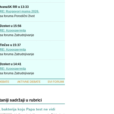
IvanaSK RR u 13:33
RE: Razgovori mama 2026.
sa foruma
Porodični život
Dzeket u 15:56
RE: Azoospermija
sa foruma
Zatrudnjivanje
Tinčee u 15:37
RE: Azoospermija
sa foruma
Zatrudnjivanje
Dzeket u 14:41
RE: Azoospermija
sa foruma
Zatrudnjivanje
DEBATE
AKTIVNE DEBATE
SVI FORUMI
taniji sadržaji u rubrici
, bakterija koju Papa test ne vidi