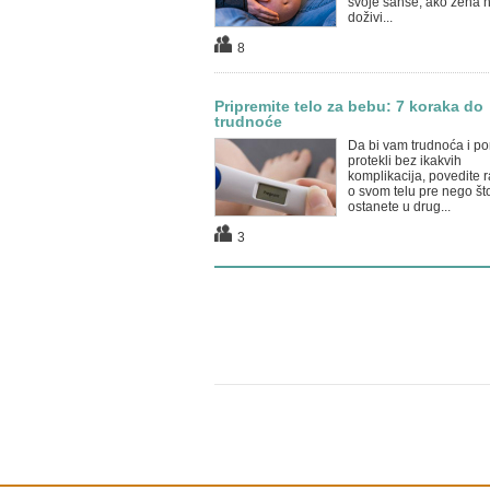
svoje šanse, ako žena 
doživi...
8
Pripremite telo za bebu: 7 koraka do
trudnoće
Da bi vam trudnoća i po
protekli bez ikakvih
komplikacija, povedite 
o svom telu pre nego št
ostanete u drug...
3