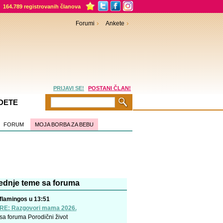
164.789 registrovanih članova
Forumi
Ankete
PRIJAVI SE!
POSTANI ČLAN!
DETE
FORUM
MOJA BORBA ZA BEBU
ednje teme sa foruma
flamingos u 13:51
RE: Razgovori mama 2026.
sa foruma
Porodični život