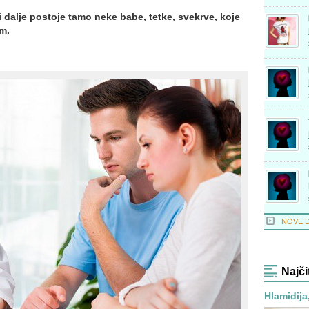
 dalje postoje tamo neke babe, tetke, svekrve, koje
m.
NOVE 
Najči
Hlamidija