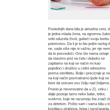
Poslednjih dana bila je aktuelna vest, 
je jedna mlada žena, na ogromnu žalos
sebi oduzela život, gubeći svoju borbu
potomstvo. Da li je to bio jedini razlog il
ne, sada više nije ni važno, jer nje ne
da to posvedoči. Ono što nama ostaje 
da stavimo prst na čelo i duboko se
zapitamo na koji se način mi kao
pojedinci i društvo u celini odnosimo
prema sterilitetu. Bolje i preciznije je re
na koji način posmatramo ljude koji se
bore da ostvare ovu želju nad željama.
Prosto je neverovatno da u 21. veku i
dalje postoje tamo neke babe, tetke,
svekrve, koje ne razumeju šta znači že
za detetom. Pošto sam i sama bila u 
kovitlacu strahova, briga i razočaranja,