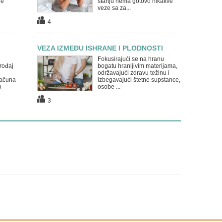
ne
stanju nema gotovo nikakve
veze sa za...
4
VEZA IZMEĐU ISHRANE I PLODNOSTI
Fokusirajući se na hranu
rođaj
bogatu hranljivim materijama,
održavajući zdravu težinu i
računa
izbegavajući štetne supstance,
o
osobe ...
3