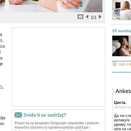
1
/1
10 saveta
da
t,
 za
i
ma
je
SVE U 
ći,
Anket
Циста.
пеперутк
Да ли ст
lja
велику/е 
tom
јајнику т
шта се с