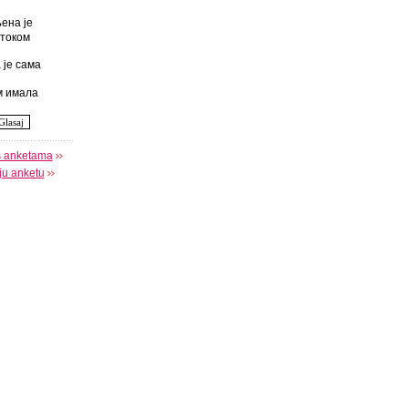
ена је
током
 је сама
 имала
s anketama
oju anketu