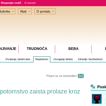
Ringerajin vodič
E-novosti
Rubrike
Alati
O portalu
NJIVANJE
TRUDNOĆA
BEBA
e
Ovulacija i plodni dani
Neplodnost
Usvajanje deteta
Zdravlje i bezbednost
Prijavi se za newsletter!
Posl
 potomstvo zaista prolaze kroz