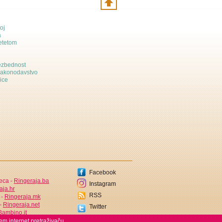
oj
a
etetom
bezbednost
zakonodavstvo
ice
Facebook
jeca -
Ringeraja.ba
Instagram
aja.hr
RSS
 -
Ringeraja.mk
 -
Ringeraja.net
Twitter
ambino.it
em internet pretraživaču.