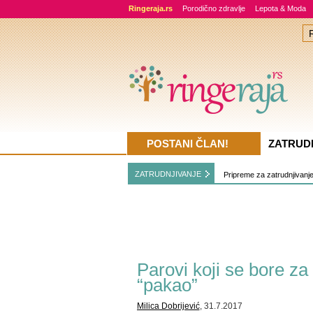
Ringeraja.rs
Porodično zdravlje
Lepota & Moda
POSTANI ČLAN!
ZATRUD
ZATRUDNJIVANJE
Pripreme za zatrudnjivanj
Parovi koji se bore za
“pakao”
Milica Dobrijević
, 31.7.2017