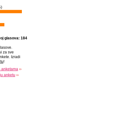
%
)
oj glasova: 184
lasove.
si za sve
nkete. Izradi
tu
!
s anketama
oju anketu