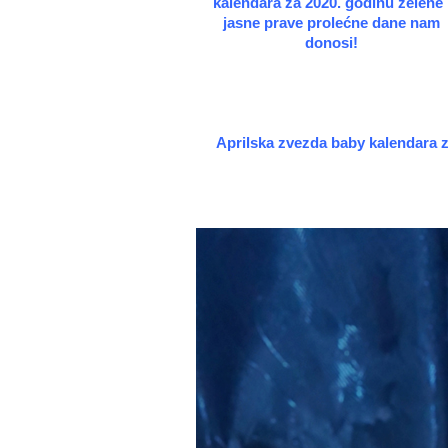
kalendara za 2020. godinu zelene 
jasne prave prolećne dane nam
donosi!
Aprilska zvezda baby kalendara z