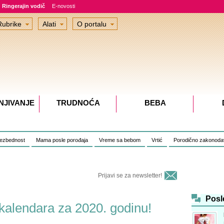
Ringerajin vodič
E-novosti
Rubrike
Alati
O portalu
NJIVANJE
TRUDNOĆA
BEBA
bezbednost
Mama posle porođaja
Vreme sa bebom
Vrtić
Porodično zakonoda
Prijavi se za newsletter!
Posl
kalendara za 2020. godinu!