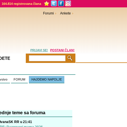
164.814 registrovana člana
Forumi
Ankete
PRIJAVI SE!
POSTANI ČLAN!
DETE
vstvo
FORUM
HAJDEMO NAPOLJE
ednje teme sa foruma
IvanaSK RR u 21:41