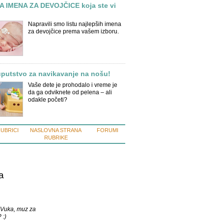
 IMENA ZA DEVOJČICE koja ste vi
Napravili smo listu najlepših imena
za devojčice prema vašem izboru.
putstvo za navikavanje na nošu!
Vaše dete je prohodalo i vreme je
da ga odviknete od pelena – ali
odakle početi?
RUBRICI
NASLOVNA STRANA
FORUMI
RUBRIKE
a
 Vuka, muz za
 :)