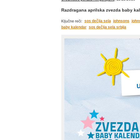
Razdragana aprilska zvezda baby kal
sos dečija sela
johnsons
john
Ključne reči:
baby kalendar
sos dečija sela srbija