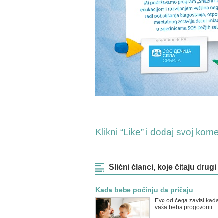
Klikni “Like” i dodaj svoj kom
Slični članci, koje čitaju drugi
Kada bebe počinju da pričaju
Evo od čega zavisi kad
vaša beba progovoriti.