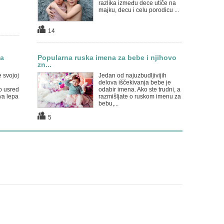
razlika između dece utiče na
majku, decu i celu porodicu ...
14
a
Popularna ruska imena za bebe i njihovo
zn...
e svojoj
Jedan od najuzbudljivijih
delova iščekivanja bebe je
o usred
odabir imena. Ako ste trudni, a
va lepa
razmišljate o ruskom imenu za
bebu,...
5