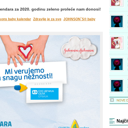
endara za 2020. godinu zeleno proleće nam donosi!
sons baby kalendar
Zdravlje je za sve
JOHNSON`S® baby
NOVE 
Najči