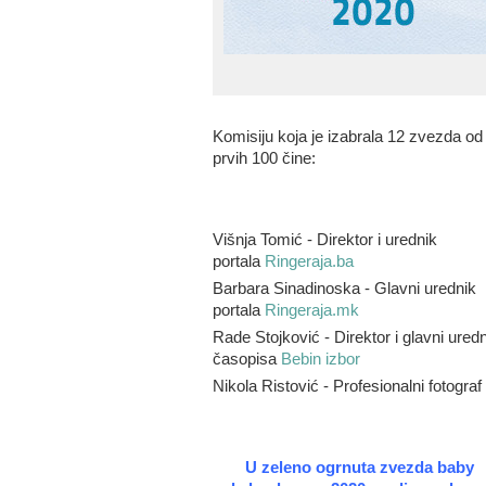
Komisiju koja je izabrala 12 zvezda od
prvih 100 čine:
Višnja Tomić - Direktor i urednik
portala
Ringeraja.ba
Barbara Sinadinoska - Glavni urednik
portala
Ringeraja.mk
Rade Stojković - Direktor i glavni uredn
časopisa
Bebin izbor
Nikola Ristović - Profesionalni fotograf
U zeleno ogrnuta zvezda baby