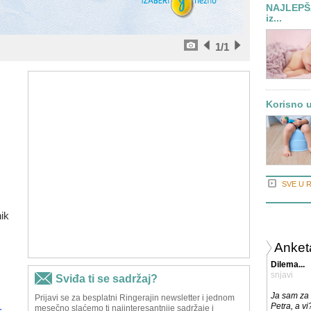
NAJLEPŠA
iz...
1
/1
Korisno u
SVE U 
ik
Anket
Dilema...
snjavi
Ja sam za
Petra, a vi?