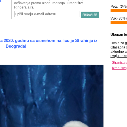
i
Petar (
64
Vuk (
36%
)
Ukupan br
a 2020. godinu sa osmehom na licu je Strahinja
iz
Hvala za g
Beograda!
Glasao/la 
aktuelne a
svoju anke
Stranica 
Izradi sv