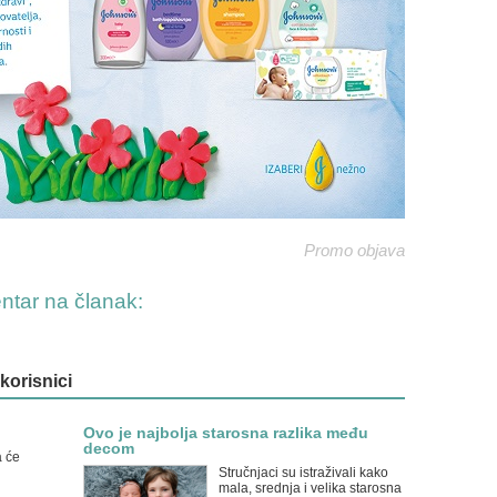
Promo objava
entar na članak:
 korisnici
Ovo je najbolja starosna razlika među
decom
a će
Stručnjaci su istraživali kako
mala, srednja i velika starosna