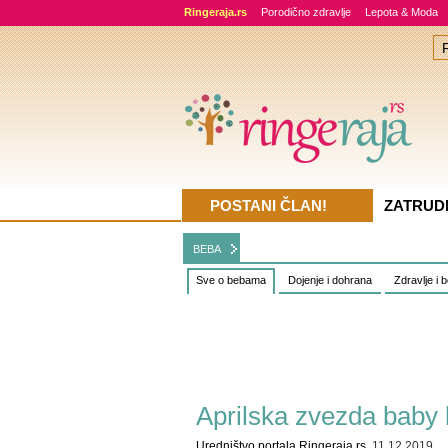
Ringeraja.rs
Porodično zdravlje
Lepota & Moda
POSTANI ČLAN!
ZATRUD
BEBA
Sve o bebama
Dojenje i dohrana
Zdravlje i 
Aprilska zvezda baby 
Uredništvo portala Ringeraja.rs
, 11.12.2019