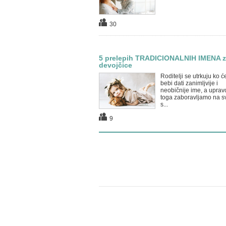
30
5 prelepih TRADICIONALNIH IMENA z
devojčice
Roditelji se utrkuju ko ć
bebi dati zanimljvije i
neobičnije ime, a uprav
toga zaboravljamo na s
s...
9