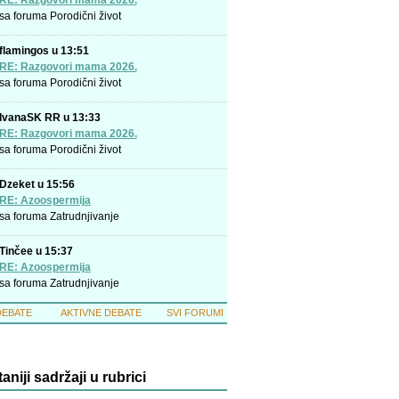
RE: Razgovori mama 2026.
sa foruma
Porodični život
flamingos u 13:51
RE: Razgovori mama 2026.
sa foruma
Porodični život
IvanaSK RR u 13:33
RE: Razgovori mama 2026.
sa foruma
Porodični život
Dzeket u 15:56
RE: Azoospermija
sa foruma
Zatrudnjivanje
Tinčee u 15:37
RE: Azoospermija
sa foruma
Zatrudnjivanje
DEBATE
AKTIVNE DEBATE
SVI FORUMI
taniji sadržaji u rubrici