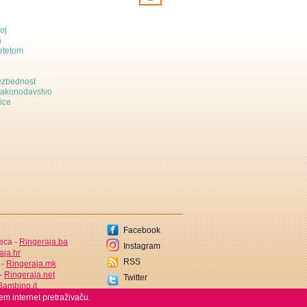
oj
a
etetom
bezbednost
zakonodavstvo
ice
Facebook
jeca -
Ringeraja.ba
Instagram
aja.hr
RSS
 -
Ringeraja.mk
 -
Ringeraja.net
Twitter
ambino.it
em internet pretraživaču.