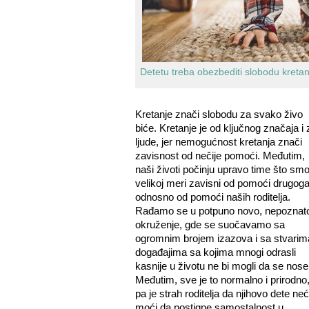
Detetu treba obezbediti slobodu kreta
Kretanje znači slobodu za svako živo
biće. Kretanje je od ključnog značaja i 
ljude, jer nemogućnost kretanja znači
zavisnost od nečije pomoći. Međutim,
naši životi počinju upravo time što smo
velikoj meri zavisni od pomoći drugoga
odnosno od pomoći naših roditelja.
Rađamo se u potpuno novo, nepoznat
okruženje, gde se suočavamo sa
ogromnim brojem izazova i sa stvarima
događajima sa kojima mnogi odrasli
kasnije u životu ne bi mogli da se nose
Međutim, sve je to normalno i prirodno
pa je strah roditelja da njihovo dete ne
moći da postigne samostalnost u