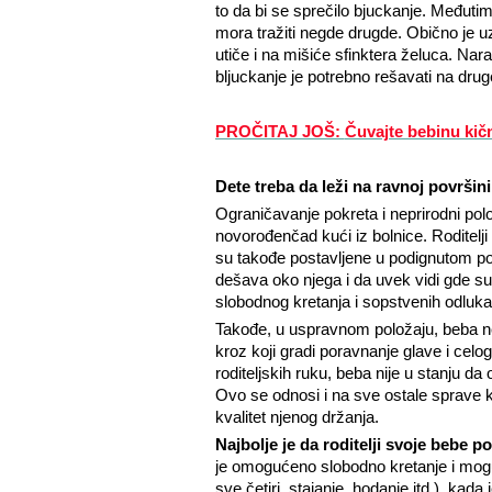
to da bi se sprečilo bjuckanje. Međutim
mora tražiti negde drugde. Obično je u
utiče i na mišiće sfinktera želuca. Narav
bljuckanje je potrebno rešavati na drug
PROČITAJ JOŠ:
Čuvajte bebinu k
Dete treba da leži na ravnoj površini
Ograničavanje pokreta i neprirodni polož
novorođenčad kući iz bolnice. Roditelj
su takođe postavljene u podignutom polo
dešava oko njega i da uvek vidi gde su
slobodnog kretanja i sopstvenih odluka
Takođe, u uspravnom položaju, beba ne
kroz koji gradi poravnanje glave i cel
roditeljskih ruku, beba nije u stanju d
Ovo se odnosi i na sve ostale sprave k
kvalitet njenog držanja.
Najbolje je da roditelji svoje bebe p
je omogućeno slobodno kretanje i mog
sve četiri, stajanje, hodanje itd.), kad