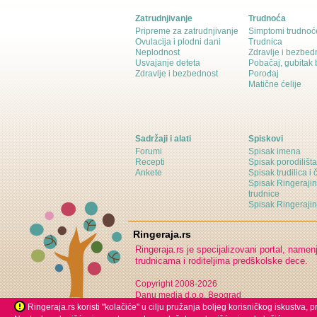
Zatrudnjivanje
Trudnoća
Pripreme za zatrudnjivanje
Simptomi trudnoć
Ovulacija i plodni dani
Trudnica
Neplodnost
Zdravlje i bezbed
Usvajanje deteta
Pobačaj, gubitak
Zdravlje i bezbednost
Porođaj
Matične ćelije
Sadržaji i alati
Spiskovi
Forumi
Spisak imena
Recepti
Spisak porodilišta
Ankete
Spisak trudilica i 
Spisak Ringeraji
trudnice
Spisak Ringeraj
Ringeraja.rs
Ringeraja.rs je specijalizovani portal, namen
trudnicama i roditeljima predškolske dece.
Copyright 2008-2026
Danu media d.o.o. Beograd
Ringeraja.rs koristi "kolačiće" u cilju pružanja boljeg korisničkog iskustva,