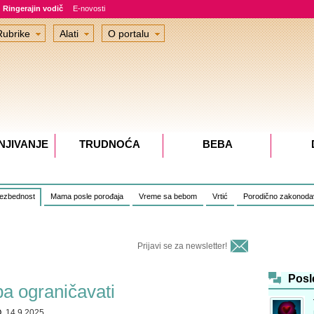
Ringerajin vodič
E-novosti
Rubrike
Alati
O portalu
NJIVANJE
TRUDNOĆA
BEBA
bezbednost
Mama posle porođaja
Vreme sa bebom
Vrtić
Porodično zakonoda
Prijavi se za newsletter!
Posl
ba ograničavati
O
, 14.9.2025