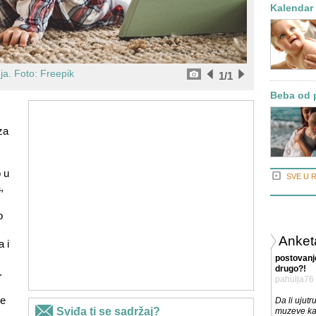
Kalendar 
nja.
Foto: Freepik
1
/1
Beba od p
za
 u
SVE U 
,
o
Anket
 i
postovanje
drugo?!
.
pahulja76
,
će
Da li ujutr
muzeve ka