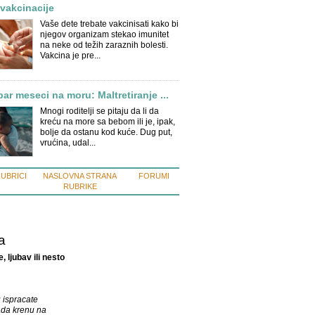
vakcinacije
Vaše dete trebate vakcinisati kako bi
njegov organizam stekao imunitet
na neke od težih zaraznih bolesti.
Vakcina je pre...
ar meseci na moru: Maltretiranje ...
Mnogi roditelji se pitaju da li da
kreću na more sa bebom ili je, ipak,
bolje da ostanu kod kuće. Dug put,
vrućina, udal...
RUBRICI
NASLOVNA STRANA
FORUMI
RUBRIKE
a
, ljubav ili nesto
u ispracate
da krenu na