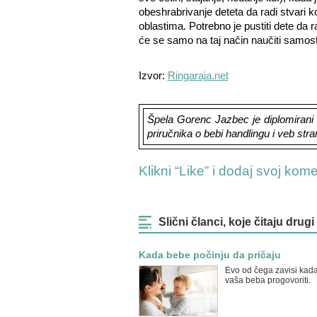
obeshrabrivanje deteta da radi stvari
oblastima. Potrebno je pustiti dete da ra
će se samo na taj način naučiti samosta
Izvor:
Ringaraja.net
Špela Gorenc Jazbec je diplomirani f
priručnika o bebi handlingu i veb str
Klikni “Like” i dodaj svoj kom
Slični članci, koje čitaju drugi
Kada bebe počinju da pričaju
Evo od čega zavisi kad
vaša beba progovoriti.