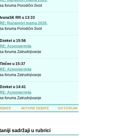
RE: Razgovori mama 2026.
sa foruma
Porodični život
IvanaSK RR u 13:33
RE: Razgovori mama 2026.
sa foruma
Porodični život
Dzeket u 15:56
RE: Azoospermija
sa foruma
Zatrudnjivanje
Tinčee u 15:37
RE: Azoospermija
sa foruma
Zatrudnjivanje
Dzeket u 14:41
RE: Azoospermija
sa foruma
Zatrudnjivanje
DEBATE
AKTIVNE DEBATE
SVI FORUMI
taniji sadržaji u rubrici