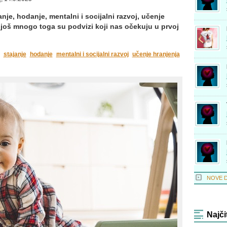
anje, hodanje, mentalni i socijalni razvoj, učenje
i još mnogo toga su podvizi koji nas očekuju u prvoj
stajanje
hodanje
mentalni i socijalni razvoj
učenje hranjenja
NOVE 
Najči