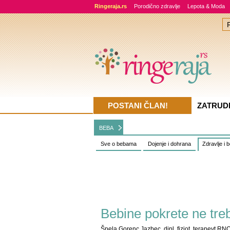
Ringeraja.rs
Porodično zdravlje
Lepota & Moda
POSTANI ČLAN!
ZATRUD
BEBA
Sve o bebama
Dojenje i dohrana
Zdravlje i 
Bebine pokrete ne tre
Špela Gorenc Jazbec, dipl. fiziot, terapevt RN