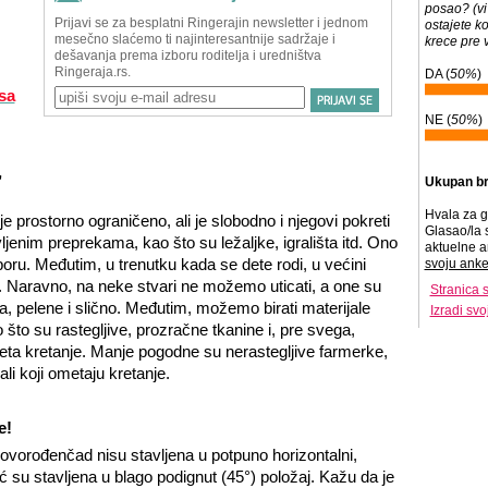
posao? (vi 
ostajete ko
krece pre v
DA (
50%
)
sa
NE (
50%
)
,
Ukupan br
Hvala za g
je prostorno ograničeno, ali je slobodno i njegovi pokreti
Glasao/la 
jenim preprekama, kao što su ležaljke, igrališta itd. Ono
aktuelne a
ru. Međutim, u trenutku kada se dete rodi, u većini
svoju anke
 Naravno, na neke stvari ne možemo uticati, a one su
Stranica 
, pelene i slično. Međutim, možemo birati materijale
Izradi sv
o što su rastegljive, prozračne tkanine i, pre svega,
eta kretanje. Manje pogodne su nerastegljive farmerke,
jali koji ometaju kretanje.
e!
ovorođenčad nisu stavljena u potpuno horizontalni,
ć su stavljena u blago podignut (45°) položaj. Kažu da je