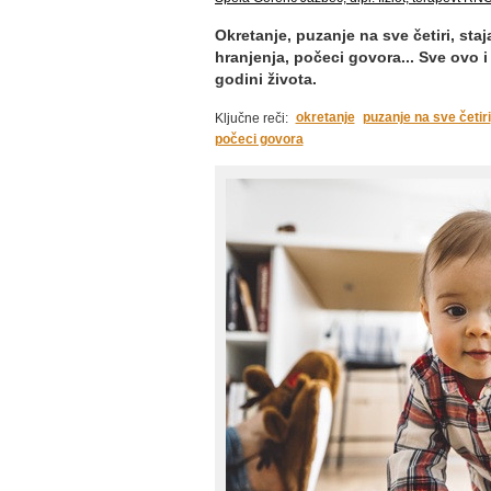
Okretanje, puzanje na sve četiri, staj
hranjenja, počeci govora... Sve ovo 
godini života.
okretanje
puzanje na sve četiri
Ključne reči:
počeci govora