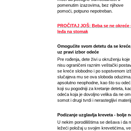
pomenutim izazovima, bez njihove
pomoći, potpuno nepotreban.
PROČITAJ JOŠ:
Beba se ne okreće 
leđa na stomak
Omogućite svom detetu da se kreće
uz pravi izbor odeće
Pre rođenja, dete živi u okruženju koje 
nisu ograničeni raznim veštački postavl
se kreće slobodno i po sopstvenom izbo
slučajeva mu se ova sloboda oduzima.
apsolutno neophodne, kao što su odeća
koji su pogodniji za kretanje deteta, ka
odeća koja je dovoljno velika da ne om
somot i drugi tvrdi i nerastegljivi materi
Podizanje uzglavlja kreveta - bolje n
U nekim porodilištima se dešava i da n
ležeći položaj u svojim krevetićima, ve