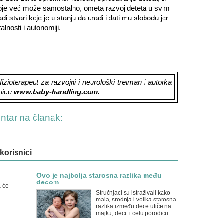
 koje već može samostalno, ometa razvoj deteta u svim
di stvari koje je u stanju da uradi i dati mu slobodu jer
lnosti i autonomiji.
izioterapeut za razvojni i neurološki tretman i autorka
anice
www.baby-handling.com
.
entar na članak:
 korisnici
Ovo je najbolja starosna razlika među
decom
a će
Stručnjaci su istraživali kako
mala, srednja i velika starosna
razlika između dece utiče na
majku, decu i celu porodicu ...