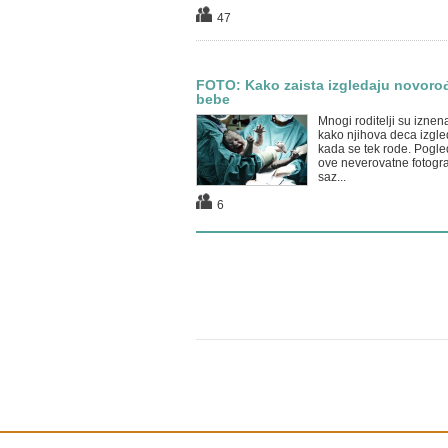
47
FOTO: Kako zaista izgledaju novoro
bebe
Mnogi roditelji su iznen
kako njihova deca izgle
kada se tek rode. Pogle
ove neverovatne fotograf
saz...
6