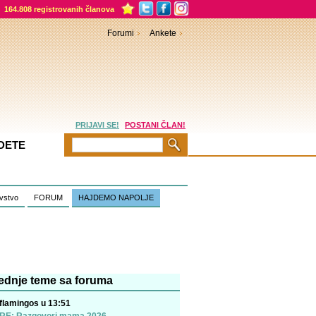
164.808 registrovanih članova
Forumi
Ankete
PRIJAVI SE!
POSTANI ČLAN!
DETE
vstvo
FORUM
HAJDEMO NAPOLJE
ednje teme sa foruma
flamingos u 13:51