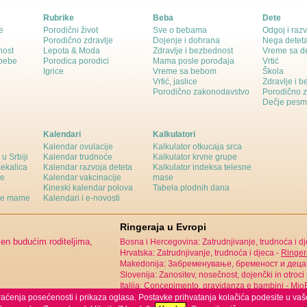
Rubrike
Beba
Dete
e
Porodični život
Sve o bebama
Odgoj i razv
Porodično zdravlje
Dojenje i dohrana
Nega detet
nost
Lepota & Moda
Zdravlje i bezbednost
Vreme sa d
 bebe
Porodica porodici
Mama posle porođaja
Vrtić
Igrice
Vreme sa bebom
Škola
Vrtić, jaslice
Zdravlje i 
Porodično zakonodavstvo
Porodično 
Dečje pesm
Kalendari
Kalkulatori
Kalendar ovulacije
Kalkulator otkucaja srca
 u Srbiji
Kalendar trudnoće
Kalkulator krvne grupe
čekalica
Kalendar razvoja deteta
Kalkulator indeksa telesne
ne
Kalendar vakcinacije
mase
Kineski kalendar polova
Tabela plodnih dana
ine mame
Kalendari i e-novosti
Ringeraja u Evropi
jen budućim roditeljima,
Bosna i Hercegovina: Zatrudnjivanje, trudnoća i d
Hrvatska: Zatrudnjivanje, trudnoća i djeca -
Ringer
Makedonija: Забременување, бременост и деца
Slovenija: Zanositev, nosečnost, dojenčki in otroci
Italija: Concepimento, gravidanza e bambini -
MioB
 praćenja posećenosti i prikaza oglasa. Postavke prihvatanja kolačića podesite u vaš