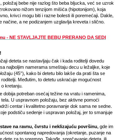
, položaj bebe nije razlog što beba bljucka, već se uzrok
zrokovano nižom tenzijom mišića (hipotonijom), koja
no, krivci mogu biti i razne bolesti ili poremećaji. Dakle,
e načine, a ne podizanjem uzglavlja kreveta i slično.
ičmu - NE STAVLJAJTE BEBU PRERANO DA SEDI
!
aji deteta se nastavljaju čak i kada roditelji dovedu
i sa najboljim namerama smeštaju decu u ležaljke, koje
žaju (45°), kako bi detetu bilo lakše da prati šta se
 roditelji. Međutim, to detetu uskraćuje mogućnost
 o kretanju.
 dobija potreban osećaj težine na vratu i ramenima,
og tela. U uspravnom položaju, bez aktivne pomoći
a održi centar i kvalitetno poravnanje dok sama ne sedne.
oje podstiču sedenje i uspravan položaj, jer to smanjuje
ostave na ravnu, čvrstu i neklizajuću površinu,
gde im
ućnost spontanog napredovanja (okretanje, puzanje na
a je dete za to spremno. Takođe, sprečavanje deteta, ili