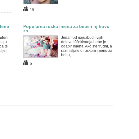
19
đene
Popularna ruska imena za bebe i njihovo
zn...
ađeni
Jedan od najuzbudljivijih
daju
delova iščekivanja bebe je
dajte
odabir imena. Ako ste trudni, a
ije i
razmišljate o ruskom imenu za
bebu,...
5