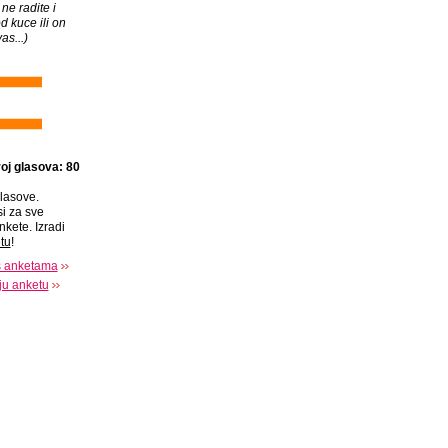
ne radite i
d kuce ili on
as...)
oj glasova: 80
lasove.
si za sve
nkete. Izradi
tu
!
s anketama
oju anketu