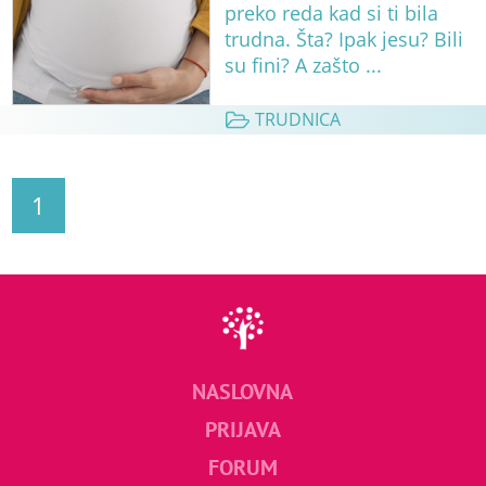
preko reda kad si ti bila
trudna. Šta? Ipak jesu? Bili
su fini? A zašto ...
TRUDNICA
1
NASLOVNA
PRIJAVA
FORUM