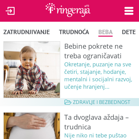
ZATRUDNJIVANJE
TRUDNOĆA
BEBA
DETE
Bebine pokrete ne
treba ograničavati
Okretanje, puzanje na sve
četiri, stajanje, hodanje,
mentalni i socijalni razvoj,
učenje hranjenj...
ZDRAVLJE I BEZBEDNOST
Ta dvoglava aždaja –
trudnica
Nije niko ni tebe puštao