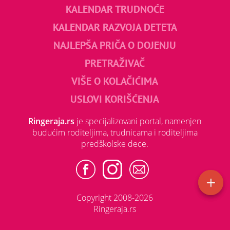
KALENDAR TRUDNOĆE
KALENDAR RAZVOJA DETETA
NAJLEPŠA PRIČA O DOJENJU
PRETRAŽIVAČ
VIŠE O KOLAČIĆIMA
USLOVI KORIŠĆENJA
Ringeraja.rs
je specijalizovani portal, namenjen
budućim roditeljima, trudnicama i roditeljima
predškolske dece.
Copyright 2008-2026
Ringeraja.rs