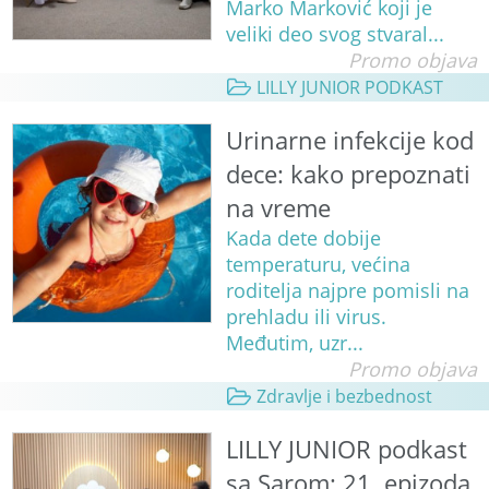
Marko Marković koji je
veliki deo svog stvaral...
Promo objava
LILLY JUNIOR PODKAST
Urinarne infekcije kod
dece: kako prepoznati
na vreme
Kada dete dobije
temperaturu, većina
roditelja najpre pomisli na
prehladu ili virus.
Međutim, uzr...
Promo objava
Zdravlje i bezbednost
LILLY JUNIOR podkast
sa Sarom: 21. epizoda