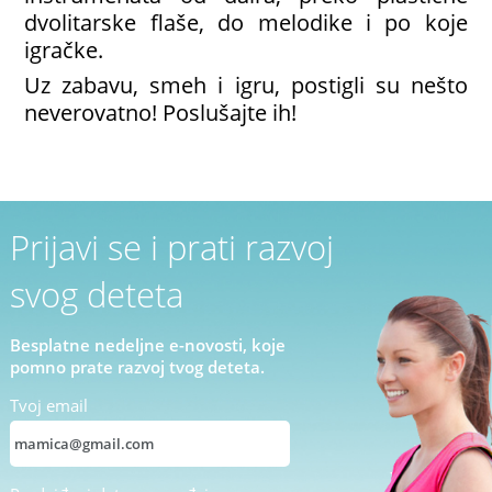
dvolitarske flaše, do melodike i po koje
igračke.
Uz zabavu, smeh i igru, postigli su nešto
neverovatno! Poslušajte ih!
Prijavi se i prati razvoj
svog deteta
Besplatne nedeljne e-novosti, koje
pomno prate razvoj tvog deteta.
Tvoj email