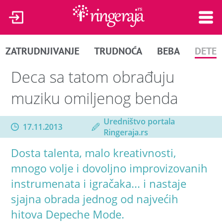
ZATRUDNJIVANJE
TRUDNOĆA
BEBA
DETE
Deca sa tatom obrađuju
muziku omiljenog benda
Uredništvo portala
17.11.2013
Ringeraja.rs
Dosta talenta, malo kreativnosti,
mnogo volje i dovoljno improvizovanih
instrumenata i igračaka... i nastaje
sjajna obrada jednog od najvećih
hitova Depeche Mode.