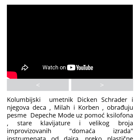
<
>
Kolumbijski umetnik Dicken Schrader i
njegova deca , Milah i Korben , obrađuju
pesme Depeche Mode uz pomoć ksilofona
, stare klavijature i velikog broja
improvizovanih "domaća izrada"
instrumenata od daira, preko plastične