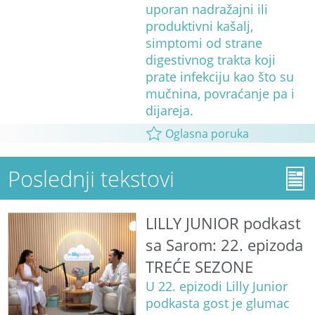
uporan nadražajni ili
produktivni kašalj,
simptomi od strane
digestivnog trakta koji
prate infekciju kao što su
mučnina, povraćanje pa i
dijareja.
Oglasna poruka
Poslednji tekstovi
LILLY JUNIOR podkast
sa Sarom: 22. epizoda
TREĆE SEZONE
U 22. epizodi Lilly Junior
podkasta gost je glumac