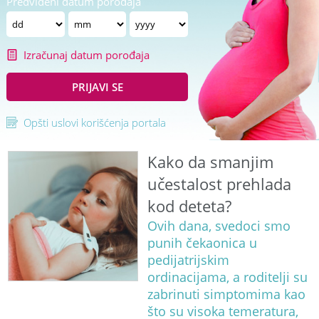
Predviđeni datum porođaja
Izračunaj datum porođaja
PRIJAVI SE
Opšti uslovi korišćenja portala
Kako da smanjim
učestalost prehlada
kod deteta?
Ovih dana, svedoci smo
punih čekaonica u
pedijatrijskim
ordinacijama, a roditelji su
zabrinuti simptomima kao
što su visoka temeratura,