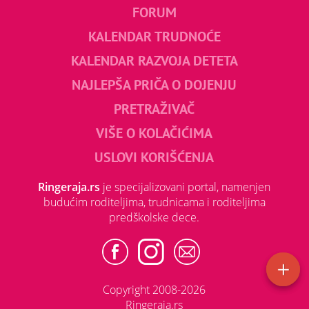
FORUM
KALENDAR TRUDNOĆE
KALENDAR RAZVOJA DETETA
NAJLEPŠA PRIČA O DOJENJU
PRETRAŽIVAČ
VIŠE O KOLAČIĆIMA
USLOVI KORIŠĆENJA
Ringeraja.rs
je specijalizovani portal, namenjen
budućim roditeljima, trudnicama i roditeljima
predškolske dece.
Copyright 2008-2026
Ringeraja.rs