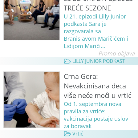
TREĆE SEZONE
U 21. epizodi Lilly Junior
podkasta Sara je
razgovarala sa
Branislavom Maričićem i
Lidijom Mariči...
Promo objava
LILLY JUNIOR PODKAST
Crna Gora:
Nevakcinisana deca
više neće moći u vrtić
Od 1. septembra nova
pravila za vrtiće:
vakcinacija postaje uslov
za boravak
Vrtić