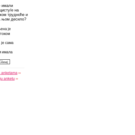
е имали
цисту/е на
оком трудноће и
а њом десило?
ена је
током
 је сама
 имала
s anketama
oju anketu