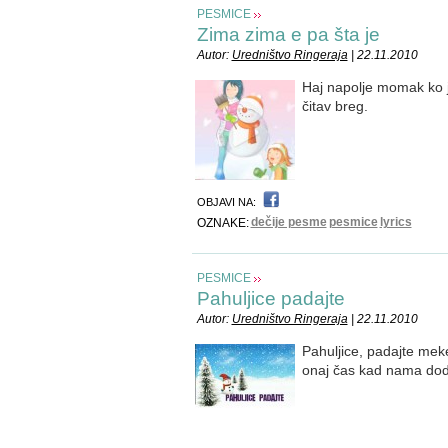
PESMICE
Zima zima e pa šta je
Autor:
Uredništvo Ringeraja
| 22.11.2010
Haj napolje momak ko je
čitav breg.
OBJAVI NA:
dečije pesme
pesmice
lyrics
OZNAKE:
PESMICE
Pahuljice padajte
Autor:
Uredništvo Ringeraja
| 22.11.2010
Pahuljice, padajte meke 
onaj čas kad nama dod