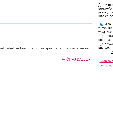
Да ли ст
велику/е 
јајнику т
шта се с
Уклоњ
хируршки 
трудноће.
Циста
нестала.
Нисам
цисту/е.
ad zabeli se breg, na put se sprema tad, taj deda večno
ČITAJ DALJE
Stranica 
Izradi sv