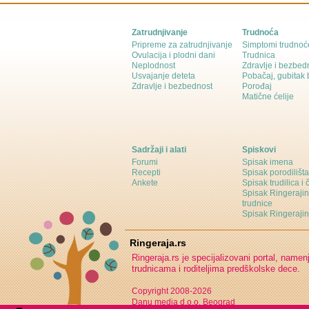
Zatrudnjivanje
Trudnoća
Pripreme za zatrudnjivanje
Simptomi trudnoć
Ovulacija i plodni dani
Trudnica
Neplodnost
Zdravlje i bezbed
Usvajanje deteta
Pobačaj, gubitak
Zdravlje i bezbednost
Porođaj
Matične ćelije
Sadržaji i alati
Spiskovi
Forumi
Spisak imena
Recepti
Spisak porodilišta
Ankete
Spisak trudilica i 
Spisak Ringeraji
trudnice
Spisak Ringeraj
Ringeraja.rs
Ringeraja.rs je specijalizovani portal, namen
trudnicama i roditeljima predškolske dece.
Copyright 2008-2026
Danu media d.o.o. Beograd