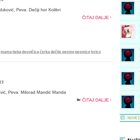
uković, Peva: Dečiji hor Kolibri
ČITAJ DALJE
mama
beba
devojčica
ćerka
dečije pesme
pesmice
lyrics
13
ović, Peva: Milorad Mandić Manda
ČITAJ DALJE
NOVE 