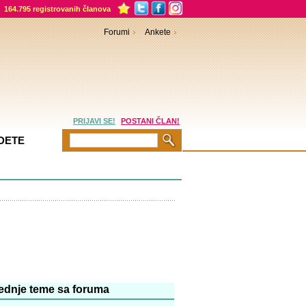
164.795 registrovanih članova
Forumi
Ankete
PRIJAVI SE!
POSTANI ČLAN!
DETE
Priče
Dečiji kutak
Kreativno roditeljstvo
ednje teme sa foruma