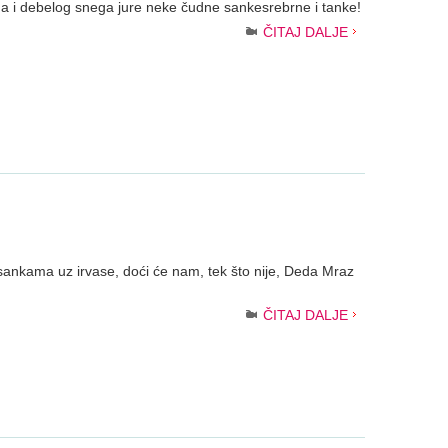
a i debelog snega jure neke čudne sankesrebrne i tanke!
ČITAJ DALJE
 sankama uz irvase, doći će nam, tek što nije, Deda Mraz
ČITAJ DALJE