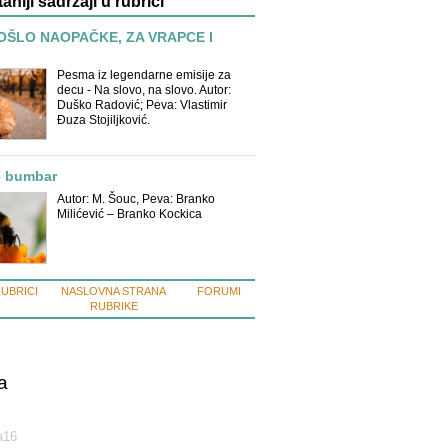
taniji sadržaji u rubrici
OŠLO NAOPAČKE, ZA VRAPCE I
Pesma iz legendarne emisije za
decu - Na slovo, na slovo. Autor:
Duško Radović; Peva: Vlastimir
Đuza Stojiljković.
e bumbar
Autor: M. Šouc, Peva: Branko
Milićević – Branko Kockica
RUBRICI
NASLOVNA STRANA
FORUMI
RUBRIKE
a
а16