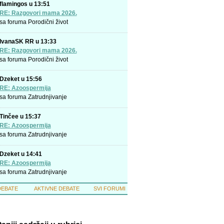
flamingos u 13:51
RE: Razgovori mama 2026.
sa foruma
Porodični život
IvanaSK RR u 13:33
RE: Razgovori mama 2026.
sa foruma
Porodični život
Dzeket u 15:56
RE: Azoospermija
sa foruma
Zatrudnjivanje
Tinčee u 15:37
RE: Azoospermija
sa foruma
Zatrudnjivanje
Dzeket u 14:41
RE: Azoospermija
sa foruma
Zatrudnjivanje
DEBATE
AKTIVNE DEBATE
SVI FORUMI