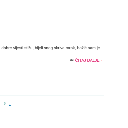
dobre vijesti stižu, bijeli sneg skriva mrak, božić nam je
ČITAJ DALJE
6