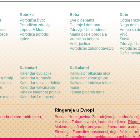
Rubrike
Beba
Dete
e
Porodični život
Sve o bebama
Odgoj i razv
Porodično zdravlje
Dojenje i dohrana
Nega detet
nost
Lepota & Moda
Zdravlje i bezbednost
Vreme sa d
 bebe
Porodica porodici
Mama posle porođaja
Vrtić
Igrice
Vreme sa bebom
Škola
Vrtić, jaslice
Zdravlje i 
Porodično zakonodavstvo
Porodično 
Dečje pesm
Kalendari
Kalkulatori
Kalendar ovulacije
Kalkulator otkucaja srca
 u Srbiji
Kalendar trudnoće
Kalkulator krvne grupe
čekalica
Kalendar razvoja deteta
Kalkulator indeksa telesne
ne
Kalendar vakcinacije
mase
Kineski kalendar polova
Tabela plodnih dana
ine mame
Kalendari i e-novosti
Ringeraja u Evropi
jen budućim roditeljima,
Bosna i Hercegovina: Zatrudnjivanje, trudnoća i d
Hrvatska: Zatrudnjivanje, trudnoća i djeca -
Ringer
Makedonija: Забременување, бременост и деца
Slovenija: Zanositev, nosečnost, dojenčki in otroci
Italija: Concepimento, gravidanza e bambini -
MioB