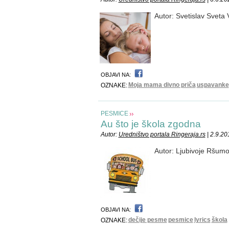
Autor: Svetislav Sveta V
OBJAVI NA:
Moja mama divno priča
uspavanke
OZNAKE:
PESMICE
Au što je škola zgodna
Autor:
Uredništvo portala Ringeraja.rs
| 2.9.20
Autor: Ljubivoje Ršum
OBJAVI NA:
dečije pesme
pesmice
lyrics
škola
OZNAKE: