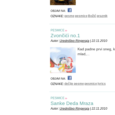
OBJAVI NA:
pesme
pesmice
Božić
praznik
OZNAKE:
PESMICE
Zvončići no.1
Autor:
Uredništvo Ringeraja
| 22.11.2010
Kad padne prvi sneg, k
mlad,...
OBJAVI NA:
dečije pesme
pesmice
lyrics
OZNAKE:
PESMICE
Sanke Deda Mraza
Autor:
Uredništvo Ringeraja
| 22.11.2010