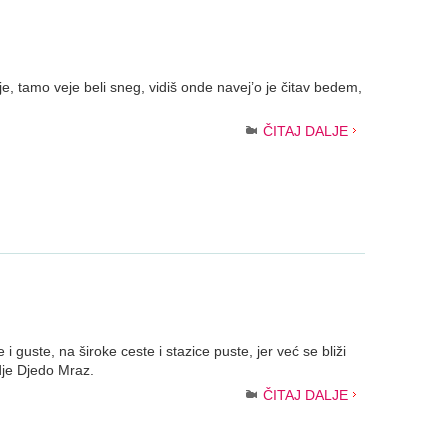
, tamo veje beli sneg, vidiš onde navej’o je čitav bedem,
ČITAJ DALJE
i guste, na široke ceste i stazice puste, jer već se bliži
je Djedo Mraz.
ČITAJ DALJE