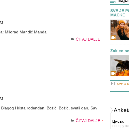
Najči
SVE JE P
MAČKE
13
va: Milorad Mandić Manda
ČITAJ DALJE
Zakleo s
SVE U 
13
, Blagog Hrista rođendan, Božić, Božić, svetli dan, Sav
Anket
ČITAJ DALJE
Циста.
пеперутк