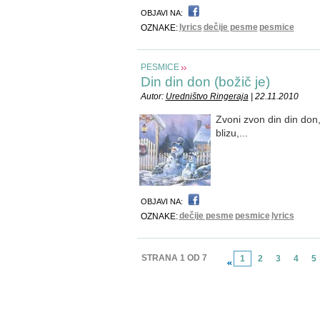
OBJAVI NA:
lyrics
dečije pesme
pesmice
OZNAKE:
PESMICE
Din din don (božič je)
Autor:
Uredništvo Ringeraja
| 22.11.2010
Zvoni zvon din din don, 
blizu,...
OBJAVI NA:
dečije pesme
pesmice
lyrics
OZNAKE:
STRANA 1 OD 7
1
2
3
4
5