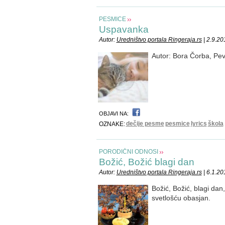
PESMICE
Uspavanka
Autor:
Uredništvo portala Ringeraja.rs
| 2.9.20
Autor: Bora Čorba, Pe
OBJAVI NA:
dečije pesme
pesmice
lyrics
škola
OZNAKE:
PORODIČNI ODNOSI
Božić, Božić blagi dan
Autor:
Uredništvo portala Ringeraja.rs
| 6.1.20
Božić, Božić, blagi dan
svetlošću obasjan.