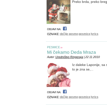
Preko brda, preko breg
OBJAVI NA:
dečije pesme
pesmice
lyrics
OZNAKE:
PESMICE
Mi čekamo Deda Mraza
Autor:
Uredništvo Ringeraja
| 22.11.2010
Iz daleke Laponije, sa
to je zna se,...
OBJAVI NA:
dečije pesme
pesmice
lyrics
OZNAKE: