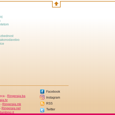
oj
a
etetom
bezbednost
zakonodavstvo
ice
Facebook
jeca -
Ringeraja.ba
Instagram
aja.hr
RSS
 -
Ringeraja.mk
 -
Ringeraja.net
Twitter
ambino.it