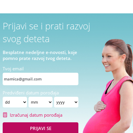
Prijavi se i prati razvoj
svog deteta
Besplatne nedeljne e-novosti, koje
pomno prate razvoj tvog deteta.
Tvoj email
Predviđeni datum porođaja
Izračunaj datum porođaja
PRIJAVI SE