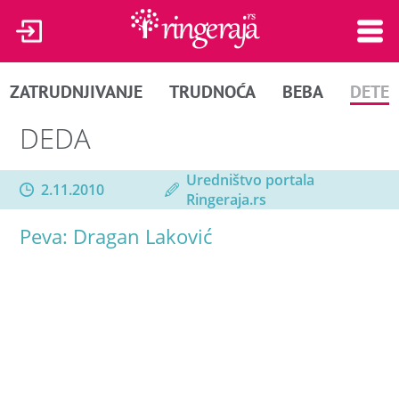
ZATRUDNJIVANJE
TRUDNOĆA
BEBA
DETE
DEDA
Uredništvo portala
2.11.2010
Ringeraja.rs
Peva: Dragan Laković