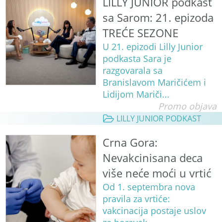
LILLY JUNIOR podkast
sa Sarom: 21. epizoda
TREĆE SEZONE
U 21. epizodi Lilly Junior
podkasta Sara je
razgovarala sa
Branislavom Maričićem i
Lidijom Mariči...
Promo objava
LILLY JUNIOR PODKAST
Crna Gora:
Nevakcinisana deca
više neće moći u vrtić
Od 1. septembra nova
pravila za vrtiće:
vakcinacija postaje uslov