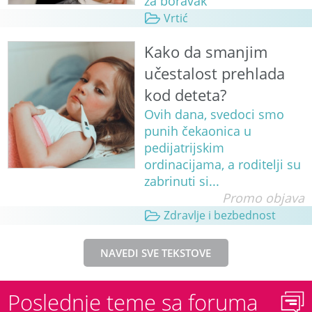
za boravak
Vrtić
Kako da smanjim
učestalost prehlada
kod deteta?
Ovih dana, svedoci smo
punih čekaonica u
pedijatrijskim
ordinacijama, a roditelji su
zabrinuti si...
Promo objava
Zdravlje i bezbednost
NAVEDI SVE TEKSTOVE
Poslednje teme sa foruma