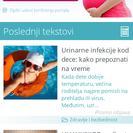
Opšti uslovi korišćenja portala
Poslednji tekstovi
Urinarne infekcije kod
dece: kako prepoznati
na vreme
Kada dete dobije
temperaturu, većina
roditelja najpre pomisli na
prehladu ili virus.
Međutim, uzr...
Promo objava
Zdravlje i bezbednost