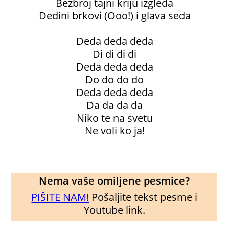
Bezbroj tajni kriju izgleda
Dedini brkovi (Ooo!) i glava seda
Deda deda deda
Di di di di
Deda deda deda
Do do do do
Deda deda deda
Da da da da
Niko te na svetu
Ne voli ko ja!
Nema vaše omiljene pesmice?
PIŠITE NAM!
Pošaljite tekst pesme i
Youtube link.