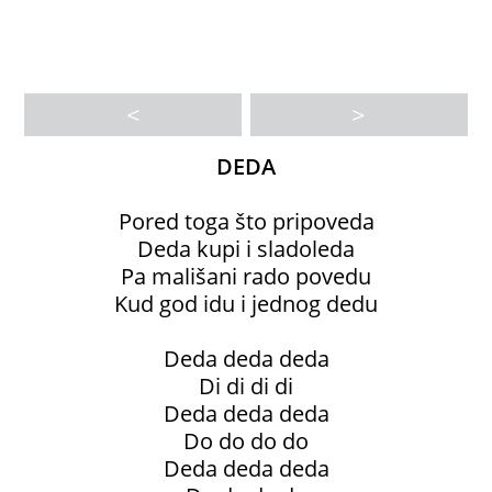
<
>
DEDA
Pored toga što pripoveda
Deda kupi i sladoleda
Pa mališani rado povedu
Kud god idu i jednog dedu
Deda deda deda
Di di di di
Deda deda deda
Do do do do
Deda deda deda