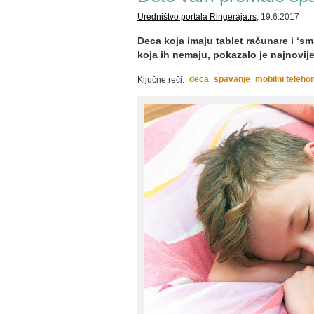
Uredništvo portala Ringeraja.rs
, 19.6.2017
Deca koja imaju tablet računare i ‘s
koja ih nemaju, pokazalo je najnovije
deca
spavanje
mobilni teleho
Ključne reči: