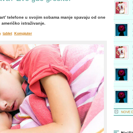
mart’ telefone u svojim sobama manje spavaju od one
 američko istraživanje.
n
tablet
Kompjuter
NOVE 