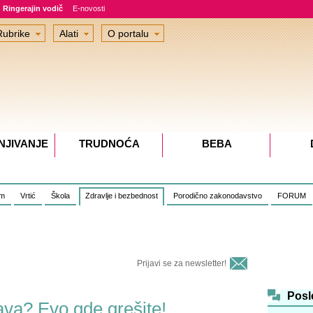
Ringerajin vodič
E-novosti
Rubrike
Alati
O portalu
NJIVANJE
TRUDNOĆA
BEBA
om
Vrtić
Škola
Zdravlje i bezbednost
Porodično zakonodavstvo
FORUM
Prijavi se za newsletter!
Posl
va? Evo gde grešite!