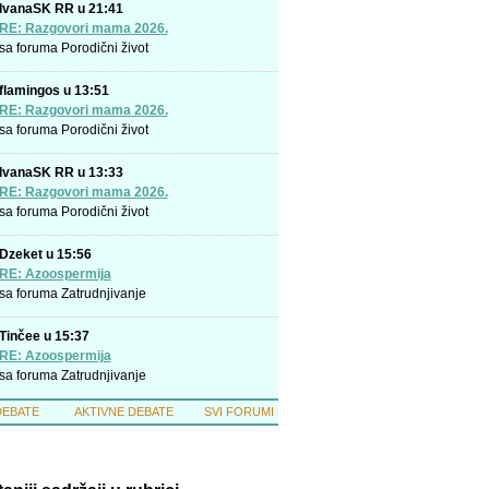
IvanaSK RR u 21:41
RE: Razgovori mama 2026.
sa foruma
Porodični život
flamingos u 13:51
RE: Razgovori mama 2026.
sa foruma
Porodični život
IvanaSK RR u 13:33
RE: Razgovori mama 2026.
sa foruma
Porodični život
Dzeket u 15:56
RE: Azoospermija
sa foruma
Zatrudnjivanje
Tinčee u 15:37
RE: Azoospermija
sa foruma
Zatrudnjivanje
DEBATE
AKTIVNE DEBATE
SVI FORUMI