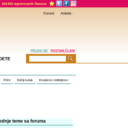
164.815 registrovanih članova
Forumi
Ankete
PRIJAVI SE!
POSTANI ČLAN!
DETE
Priče
Dečiji kutak
Kreativno roditeljstvo
ednje teme sa foruma