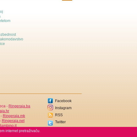
oj
a
etetom
bezbednost
zakonodavstvo
ice
Facebook
jeca -
Ringeraja.ba
Instagram
aja.hr
RSS
 -
Ringeraja.mk
 -
Ringeraja.net
Twitter
ambino.it
em internet pretraživaču.