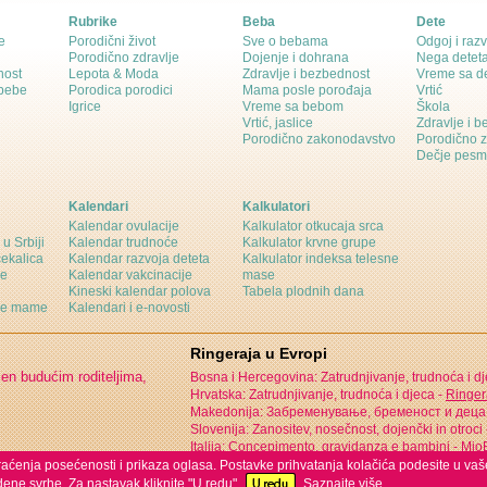
Rubrike
Beba
Dete
e
Porodični život
Sve o bebama
Odgoj i razv
Porodično zdravlje
Dojenje i dohrana
Nega detet
nost
Lepota & Moda
Zdravlje i bezbednost
Vreme sa d
 bebe
Porodica porodici
Mama posle porođaja
Vrtić
Igrice
Vreme sa bebom
Škola
Vrtić, jaslice
Zdravlje i 
Porodično zakonodavstvo
Porodično 
Dečje pesm
Kalendari
Kalkulatori
Kalendar ovulacije
Kalkulator otkucaja srca
 u Srbiji
Kalendar trudnoće
Kalkulator krvne grupe
čekalica
Kalendar razvoja deteta
Kalkulator indeksa telesne
ne
Kalendar vakcinacije
mase
Kineski kalendar polova
Tabela plodnih dana
ine mame
Kalendari i e-novosti
Ringeraja u Evropi
jen budućim roditeljima,
Bosna i Hercegovina: Zatrudnjivanje, trudnoća i d
Hrvatska: Zatrudnjivanje, trudnoća i djeca -
Ringer
Makedonija: Забременување, бременост и деца
Slovenija: Zanositev, nosečnost, dojenčki in otroci
Italija: Concepimento, gravidanza e bambini -
MioB
 praćenja posećenosti i prikaza oglasa. Postavke prihvatanja kolačića podesite u vaš
ene svrhe. Za nastavak kliknite "U redu".
Saznajte više.