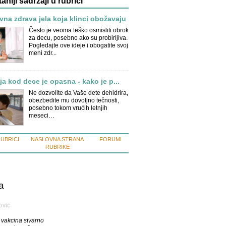
taniji sadržaji u rubrici
na zdrava jela koja klinci obožavaju
Često je veoma teško osmisliti obrok
za decu, posebno ako su probirljiva.
Pogledajte ove ideje i obogatite svoj
meni zdr...
ja kod dece je opasna - kako je p...
Ne dozvolite da Vaše dete dehidrira,
obezbedite mu dovoljno tečnosti,
posebno tokom vrućih letnjih
meseci…
RUBRICI
NASLOVNA STRANA
FORUMI
RUBRIKE
a
ovic
vakcina stvarno