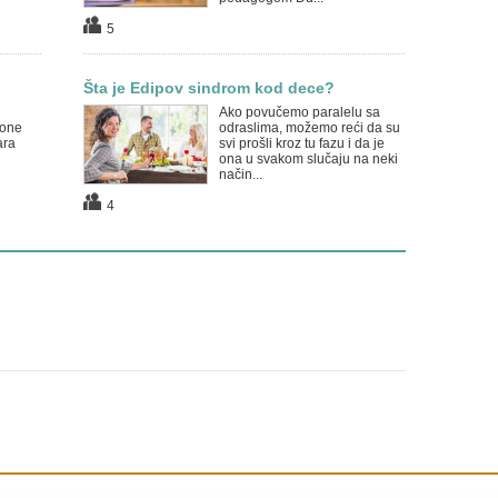
5
Šta je Edipov sindrom kod dece?
Ako povučemo paralelu sa
zone
odraslima, možemo reći da su
ara
svi prošli kroz tu fazu i da je
ona u svakom slučaju na neki
način...
4