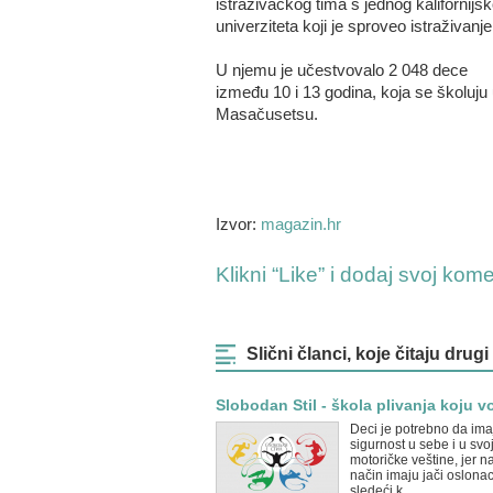
istraživačkog tima s jednog kalifornijs
univerziteta koji je sproveo istraživanje
U njemu je učestvovalo 2 048 dece
između 10 i 13 godina, koja se školuju
Masačusetsu.
Izvor:
magazin.hr
Klikni “Like” i dodaj svoj kom
Slični članci, koje čitaju drugi
Slobodan Stil - škola plivanja koju vol
Deci je potrebno da ima
sigurnost u sebe i u svo
motoričke veštine, jer na
način imaju jači oslona
sledeći k...