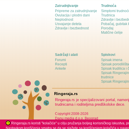
Zatrudnjivanje
Trudnoća
Pripreme za zatrudnjivanje
Simptomi trudnoć
Ovulacija i plodni dani
Trudnica
Neplodnost
Zdravlje i bezbed
Usvajanje deteta
Pobačaj, gubitak
Zdravlje i bezbednost
Porođaj
Matične ćelije
Sadržaji i alati
Spiskovi
Forumi
Spisak imena
Recepti
Spisak porodilišta
Ankete
Spisak trudilica i 
Spisak Ringeraji
trudnice
Spisak Ringeraj
Ringeraja.rs
Ringeraja.rs je specijalizovani portal, namen
trudnicama i roditeljima predškolske dece.
Copyright 2008-2026
Danu media d.o.o. Beograd
Ringeraja.rs koristi "kolačiće" u cilju pružanja boljeg korisničkog iskustva,
Nastavkom korišćenja smatra se da se slažete sa korišćenjem kolačića u naved