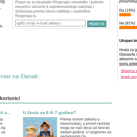
kog
prouzroku
.
Da (
19%
)
Ne (
81%
)
 u
Ukupan br
Hvala za g
Glasao/la 
aktuelne a
svoju anke
Stranica 
entar na članak:
Izradi sv
 korisnici
i c...
U školu sa 6 ili 7 godina?
ju
Prema novom zakonu u
je
obrazovanju, u prvom razredu
 taj
mogu se naći deca od šest do
c za
sedam godina. U razgovoru sa
pedagogom Du...