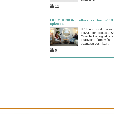
12
LILLY JUNIOR podkast sa Sarom: 18.
epizoda...
U 18. epizodi druge se
Lilly Junior podkasta, S
Oster Rokvić ugostila je
Ljubivoja Ršumovića,
poznatog pesnika i ...
5