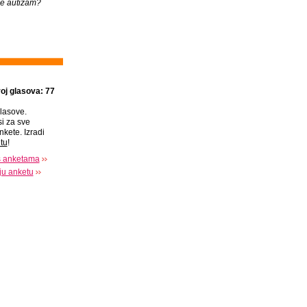
je autizam?
oj glasova: 77
lasove.
si za sve
nkete. Izradi
tu
!
s anketama
oju anketu