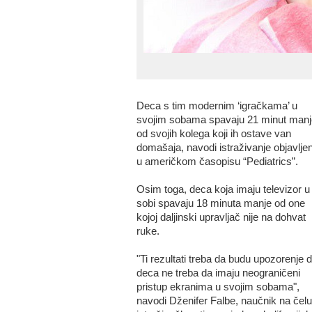
Deca s tim modernim ‘igračkama’ u
svojim sobama spavaju 21 minut manj
od svojih kolega koji ih ostave van
domašaja, navodi istraživanje objavlje
u američkom časopisu “Pediatrics”.
Osim toga, deca koja imaju televizor u
sobi spavaju 18 minuta manje od one
kojoj daljinski upravljač nije na dohvat
ruke.
"Ti rezultati treba da budu upozorenje 
deca ne treba da imaju neograničeni
pristup ekranima u svojim sobama",
navodi Dženifer Falbe, naučnik na čelu