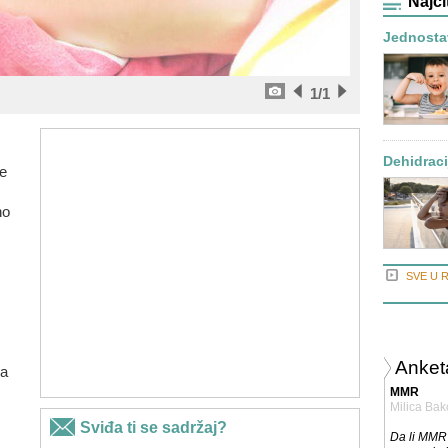
Najči
Jednostav
1
/1
Dehidraci
e
no
SVE U 
Anket
da
MMR
Milica Bak
Da li MMR 