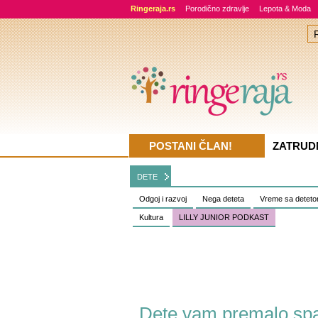
Ringeraja.rs
Porodično zdravlje
Lepota & Moda
POSTANI ČLAN!
ZATRUD
DETE
Odgoj i razvoj
Nega deteta
Vreme sa detet
Kultura
LILLY JUNIOR PODKAST
Dete vam premalo spa