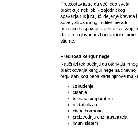
Pretpostavlja se da veći deo sveta
praktikuje neki oblik zajedničkog
spavanja (uključujući deljenje kreveta i
sobe), ali da mnogi roditelji nerado
priznaju da spavaju zajedno sa svojo
decom, uglavnom zbog sociokulturne
stigme.
Prednosti kengur nege
Naučnici tek počinju da otkrivaju mnog
praktikovanja kengur nege na dnevnoj baz
regulisani kod beba kada njihove majke 
uzbuđenje
disanje
telesnu temperaturu
metabolizam
nivoe hormona
proizvodnju enzima/antitela
imuni sistem