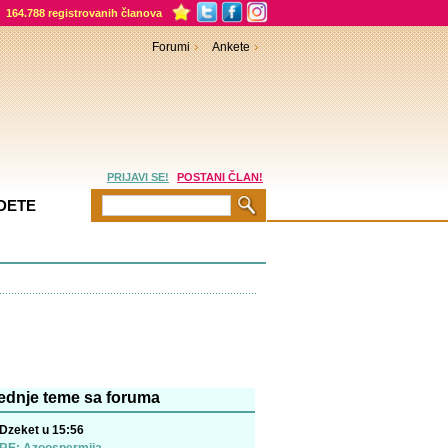
164.788 registrovanih članova
Forumi
Ankete
PRIJAVI SE!
POSTANI ČLAN!
DETE
vstvo
FORUM
HAJDEMO NAPOLJE
ednje teme sa foruma
Dzeket u 15:56