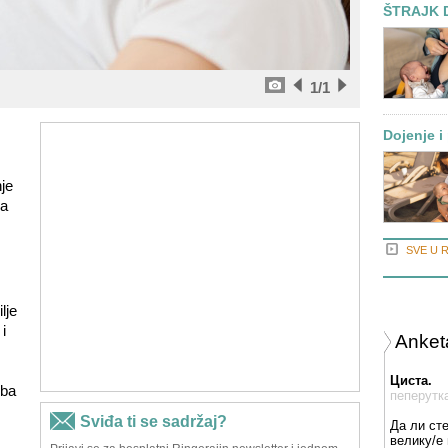
ŠTRAJK D
1
/1
Dojenje i
je
sa
SVE U 
lje
i
Anket
Циста.
eba
пеперутк
Да ли ст
велику/е 