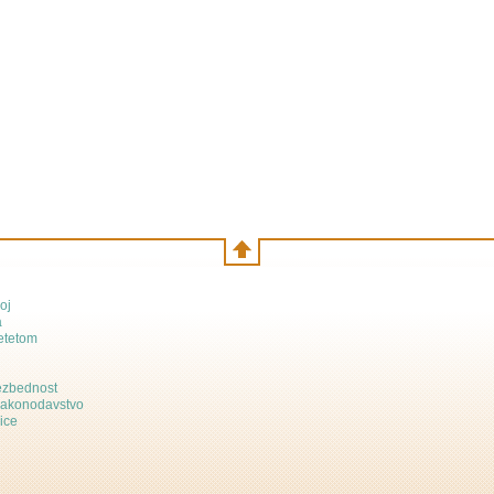
oj
a
etetom
bezbednost
zakonodavstvo
ice