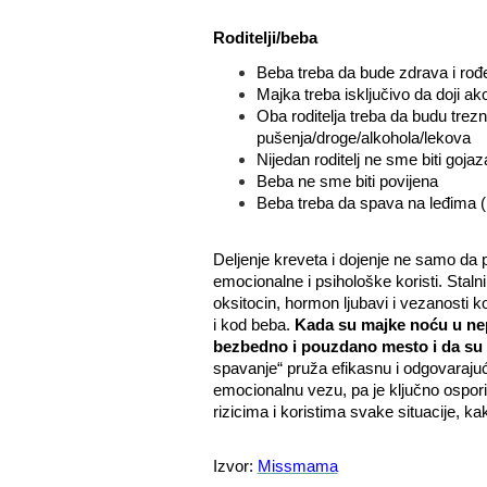
Roditelji/beba
Beba treba da bude zdrava i rođ
Majka treba isključivo da doji a
Oba roditelja treba da budu trez
pušenja/droge/alkohola/lekova
Nijedan roditelj ne sme biti goja
Beba ne sme biti povijena
Beba treba da spava na leđima (i
Deljenje kreveta i dojenje ne samo da 
emocionalne i psihološke koristi. Sta
oksitocin, hormon ljubavi i vezanosti 
i kod beba.
Kada su majke noću u nepo
bezbedno i pouzdano mesto i da su n
spavanje“ pruža efikasnu i odgovarajuću 
emocionalnu vezu, pa je ključno osporiti
rizicima i koristima svake situacije, k
Izvor:
Missmama