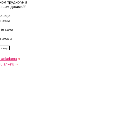
оком трудноће и
а њом десило?
ена је
током
 је сама
 имала
s anketama
oju anketu