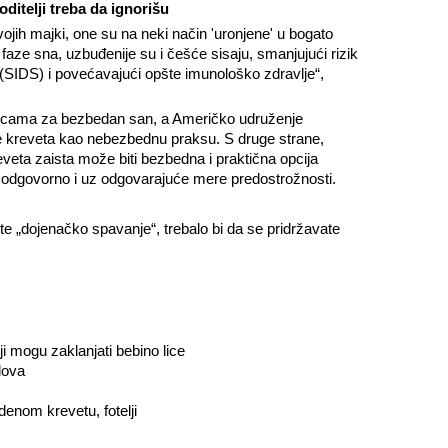
oditelji treba da ignorišu
jih majki, one su na neki način 'uronjene' u bogato
faze sna, uzbuđenije su i češće sisaju, smanjujući rizik
(SIDS) i povećavajući opšte imunološko zdravlje“,
rnicama za bezbedan san, a Američko udruženje
nje kreveta kao nebezbednu praksu. S druge strane,
eveta zaista može biti bezbedna i praktična opcija
e odgovorno i uz odgovarajuće mere predostrožnosti.
te „dojenačko spavanje“, trebalo bi da se pridržavate
i mogu zaklanjati bebino lice
dova
denom krevetu, fotelji