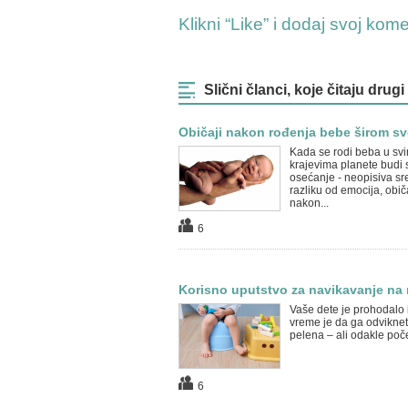
Klikni “Like” i dodaj svoj kom
Slični članci, koje čitaju drugi
Običaji nakon rođenja bebe širom sv
Kada se rodi beba u sv
krajevima planete budi s
osećanje - neopisiva sr
razliku od emocija, obič
nakon...
6
Korisno uputstvo za navikavanje na
Vaše dete je prohodalo 
vreme je da ga odvikne
pelena – ali odakle poč
6