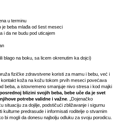
ena u terminu
ko je beba mlađa od šest meseci
na i da ne budu pod uticajem
zan
li blago na boku, sa licem okrenutim ka dojci)
pruža fizičke zdravstvene koristi za mamu i bebu, već i
lni kontakt koža na kožu tokom prvih meseci povećava
kod beba, a istovremeno smanjuje nivo stresa i kod majki
srednoj blizini svojih beba, bebe uče da je svet
jihove potrebe validne i važne
. „Dojenačko
situaciju za dojilje, podstičući zbližavanje i sigurnu
 kulturne predrasude i informisati roditelje o stvarnim
ako bi mogli da donesu najbolju odluku za svoju porodicu.