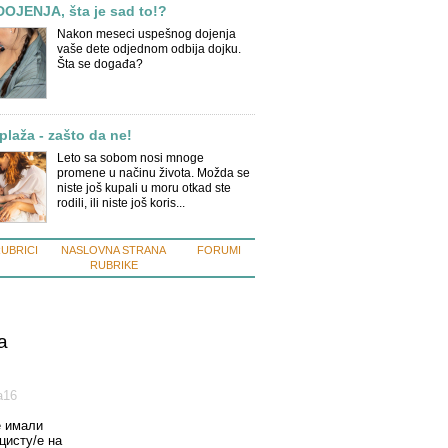
OJENJA, šta je sad to!?
Nakon meseci uspešnog dojenja
vaše dete odjednom odbija dojku.
Šta se događa?
 plaža - zašto da ne!
Leto sa sobom nosi mnoge
promene u načinu života. Možda se
niste još kupali u moru otkad ste
rodili, ili niste još koris...
RUBRICI
NASLOVNA STRANA
FORUMI
RUBRIKE
a
а16
е имали
цисту/е на