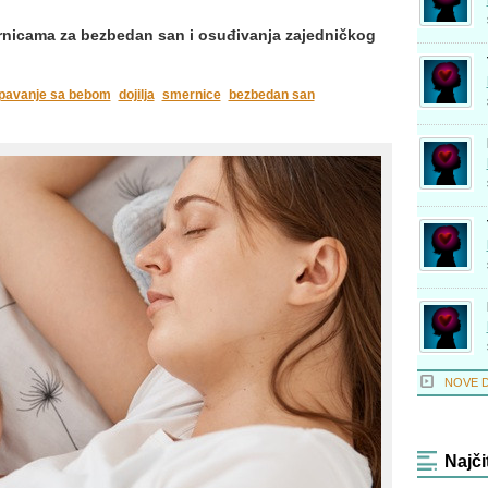
ernicama za bezbedan san i osuđivanja zajedničkog
pavanje sa bebom
dojilja
smernice
bezbedan san
NOVE 
Najči