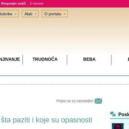
Ringerajin vodič
E-novosti
Rubrike
Alati
O portalu
NJIVANJE
TRUDNOĆA
BEBA
bezbednost
Mama posle porođaja
Vreme sa bebom
Vrtić
Porodično zakonoda
Prijavi se za newsletter!
Posl
ta paziti i koje su opasnosti