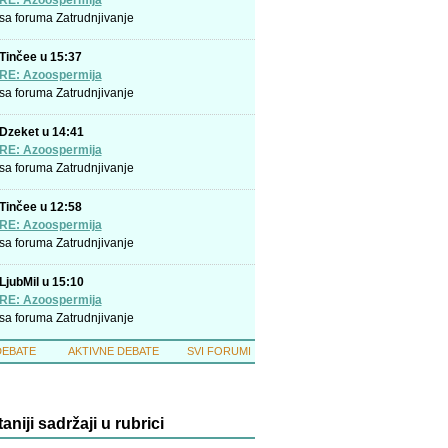
RE: Azoospermija
sa foruma
Zatrudnjivanje
Tinčee u 15:37
RE: Azoospermija
sa foruma
Zatrudnjivanje
Dzeket u 14:41
RE: Azoospermija
sa foruma
Zatrudnjivanje
Tinčee u 12:58
RE: Azoospermija
sa foruma
Zatrudnjivanje
LjubMil u 15:10
RE: Azoospermija
sa foruma
Zatrudnjivanje
DEBATE
AKTIVNE DEBATE
SVI FORUMI
taniji sadržaji u rubrici