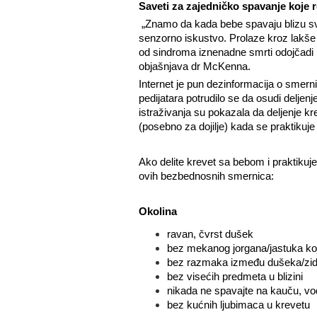
Saveti za zajedničko spavanje koje r
„Znamo da kada bebe spavaju blizu svo
senzorno iskustvo. Prolaze kroz lakše 
od sindroma iznenadne smrti odojčadi 
objašnjava dr McKenna.
Internet je pun dezinformacija o sme
pedijatara potrudilo se da osudi delje
istraživanja su pokazala da deljenje kr
(posebno za dojilje) kada se praktikuj
Ako delite krevet sa bebom i praktikuje
ovih bezbednosnih smernica:
Okolina
ravan, čvrst dušek
bez mekanog jorgana/jastuka koj
bez razmaka između dušeka/zi
bez visećih predmeta u blizini
nikada ne spavajte na kauču, vo
bez kućnih ljubimaca u krevetu