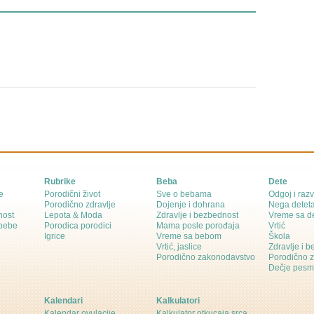
Rubrike
Beba
Dete
e
Porodični život
Sve o bebama
Odgoj i razv
Porodično zdravlje
Dojenje i dohrana
Nega detet
nost
Lepota & Moda
Zdravlje i bezbednost
Vreme sa d
 bebe
Porodica porodici
Mama posle porođaja
Vrtić
Igrice
Vreme sa bebom
Škola
Vrtić, jaslice
Zdravlje i 
Porodično zakonodavstvo
Porodično 
Dečje pesm
Kalendari
Kalkulatori
Kalendar ovulacije
Kalkulator otkucaja srca