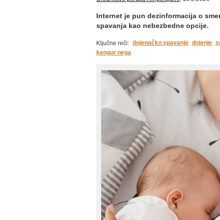
Internet je pun dezinformacija o sm
spavanja kao nebezbedne opcije.
dojenačko spavanje
dojenje
s
Ključne reči:
kengur nega