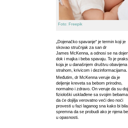
Foto: Freepik
„Dojenačko spavanje“ je termin koji je
skovao stručnjak za san dr
James
McKenna
, a odnosi se na dojen
dok i majka i beba spavaju. To je prak
koja je u današnjem društvu obavijena
strahom, krivicom i dezinformacijama.
Međutim, dr McKenna veruje da je
deljenje kreveta sa bebom prirodno,
normalno i zdravo. On veruje da su doji
fiziološki usklađene sa svojim bebama 
da će dojilja verovatno veći deo noći
provesti u fazi laganog sna kako bi bila
spremna da se probudi ako je njena b
u opasnosti.