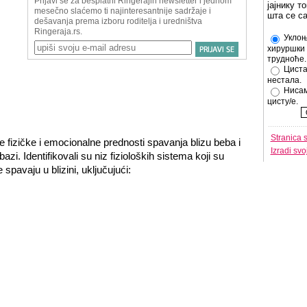
јајнику т
шта се с
Уклоњ
хируршки 
трудноће.
m
Циста
нестала.
Нисам
цисту/е.
Stranica 
e fizičke i emocionalne prednosti spavanja blizu beba i
Izradi sv
i. Identifikovali su niz fizioloških sistema koji su
spavaju u blizini, uključujući: