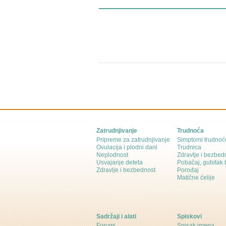
Zatrudnjivanje
Trudnoća
Pripreme za zatrudnjivanje
Simptomi trudnoć
Ovulacija i plodni dani
Trudnica
Neplodnost
Zdravlje i bezbed
Usvajanje deteta
Pobačaj, gubitak
Zdravlje i bezbednost
Porođaj
Matične ćelije
Sadržaji i alati
Spiskovi
Forumi
Spisak imena