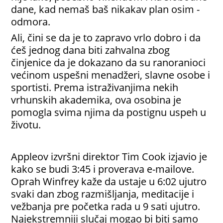
dane, kad nemaš baš nikakav plan osim -
odmora.
Ali, čini se da je to zapravo vrlo dobro i da
ćeš jednog dana biti zahvalna zbog
činjenice da je dokazano da su ranoranioci
većinom uspešni menadžeri, slavne osobe i
sportisti. Prema istraživanjima nekih
vrhunskih akademika, ova osobina je
pomogla svima njima da postignu uspeh u
životu.
Appleov izvršni direktor Tim Cook izjavio je
kako se budi 3:45 i proverava e-mailove.
Oprah Winfrey kaže da ustaje u 6:02 ujutro
svaki dan zbog razmišljanja, meditacije i
vežbanja pre početka rada u 9 sati ujutro.
Najekstremniji slučaj mogao bi biti samo