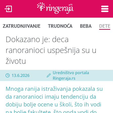
ZATRUDNJIVANJE
TRUDNOĆA
BEBA
DETE
Dokazano je: deca
ranoranioci uspešnija su u
životu
Uredništvo portala
13.6.2026
Ringeraja.rs
Mnoga ranija istraživanja pokazala su
da ranoranioci imaju tendenciju da
dobiju bolje ocene u školi, što ih vodi
na bolje fakultete, što onda vodi do