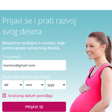
Prijavi se i prati razvoj
svog deteta
Besplatne nedeljne e-novosti, koje
pomno prate razvoj tvog deteta.
Tvoj email
Predviđeni datum porođaja
Izračunaj datum porođaja
PRIJAVI SE