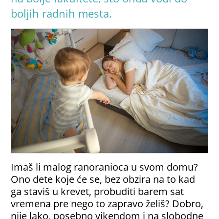
boljih radnih mesta.
Imaš li malog ranoranioca u svom domu?
Ono dete koje će se, bez obzira na to kad
ga staviš u krevet, probuditi barem sat
vremena pre nego to zapravo želiš? Dobro,
nije lako, posebno vikendom i na slobodne