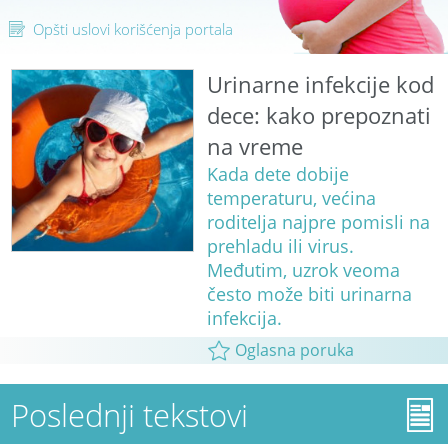
Opšti uslovi korišćenja portala
Urinarne infekcije kod
dece: kako prepoznati
na vreme
Kada dete dobije
temperaturu, većina
roditelja najpre pomisli na
prehladu ili virus.
Međutim, uzrok veoma
često može biti urinarna
infekcija.
Oglasna poruka
Poslednji tekstovi