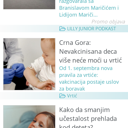
razgovarala sa
Branislavom Maričićem i
Lidijom Mariči...
Promo objava
LILLY JUNIOR PODKAST
Crna Gora:
Nevakcinisana deca
više neće moći u vrtić
Od 1. septembra nova
pravila za vrtiće:
vakcinacija postaje uslov
za boravak
Vrtić
Kako da smanjim
učestalost prehlada
kod deteta?