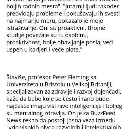
boljih radnih mesta". "Jutarnji ljudi također
predviđaju probleme i pokušavaju ih svesti
na najmanju meru, pokazalo je moje
istraživanje. Oni su proaktivni. Brojne
studije povezale su tu osobinu,
proaktivnost, bolje obavljanje posla, veći
uspeh u karijeri i veće plate."
Štaviše, profesor Peter Fleming sa
Univerziteta u Bristolu u Velikoj Britaniji,
specijalizovan za zdravlje i razvoj dojenčadi,
kaže da bebe koje se često i rano bude
najčešće imaju viši nivo inteligencije i boljeg
su mentalnog zdravlja. On je za BuzzFeed
News rekao da postoji jasna veza između
"vrlo visokih nivoa razvojnih i intelektualnih