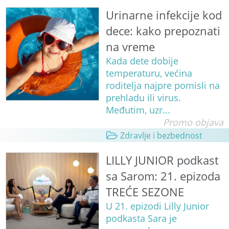
Urinarne infekcije kod
dece: kako prepoznati
na vreme
Kada dete dobije
temperaturu, većina
roditelja najpre pomisli na
prehladu ili virus.
Međutim, uzr...
Promo objava
Zdravlje i bezbednost
LILLY JUNIOR podkast
sa Sarom: 21. epizoda
TREĆE SEZONE
U 21. epizodi Lilly Junior
podkasta Sara je