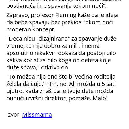
postignuća i ne spavanja tekom noći“.
Zapravo, profesor Fleming kaže da je ideja
da bebe spavaju bez prekida tokom noći
moderan koncept.
"Deca nisu "dizajnirana" za spavanje duže
vreme, to nije dobro za njih, i nema
apsolutno nikakvih dokaza da postoji bilo
kakva korist za bilo koga od deteta koje
duže spava," otkriva on.
"To možda nije ono što bi većina roditelja
želela da čuje." Hm, ne. Ali možda u 5 sati
ujutro, kada znaš da je tvoje dete možda
budući izvršni direktor, pomaže. Malo!
Izvor:
Missmama