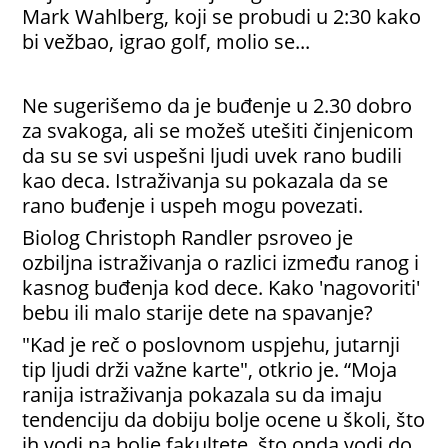
Mark Wahlberg, koji se probudi u 2:30 kako
bi vežbao, igrao golf, molio se...
Ne sugerišemo da je buđenje u 2.30 dobro
za svakoga, ali se možeš utešiti činjenicom
da su se svi uspešni ljudi uvek rano budili
kao deca. Istraživanja su pokazala da se
rano buđenje i uspeh mogu povezati.
Biolog Christoph Randler psroveo je
ozbiljna istraživanja o razlici između ranog i
kasnog buđenja kod dece. Kako 'nagovoriti'
bebu ili malo starije dete na spavanje?
"Kad je reč o poslovnom uspjehu, jutarnji
tip ljudi drži važne karte", otkrio je. “Moja
ranija istraživanja pokazala su da imaju
tendenciju da dobiju bolje ocene u školi, što
ih vodi na bolje fakultete, što onda vodi do