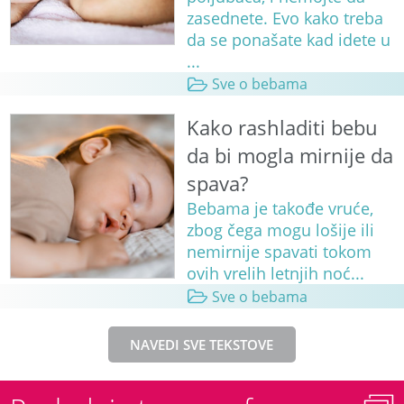
zasednete. Evo kako treba
da se ponašate kad idete u
...
Sve o bebama
Kako rashladiti bebu
da bi mogla mirnije da
spava?
Bebama je takođe vruće,
zbog čega mogu lošije ili
nemirnije spavati tokom
ovih vrelih letnjih noć...
Sve o bebama
NAVEDI SVE TEKSTOVE