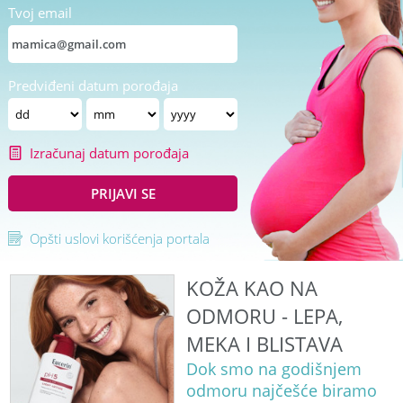
Tvoj email
Predviđeni datum porođaja
Izračunaj datum porođaja
PRIJAVI SE
Opšti uslovi korišćenja portala
KOŽA KAO NA
ODMORU - LEPA,
MEKA I BLISTAVA
Dok smo na godišnjem
odmoru najčešće biramo