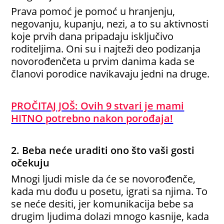
Prava pomoć je pomoć u hranjenju,
negovanju, kupanju, nezi, a to su aktivnosti
koje prvih dana pripadaju isključivo
roditeljima. Oni su i najteži deo podizanja
novorođenčeta u prvim danima kada se
članovi porodice navikavaju jedni na druge.
PROČITAJ JOŠ:
Ovih 9 stvari je mami
HITNO potrebno nakon porođaja!
2. Beba neće uraditi ono što vaši gosti
očekuju
Mnogi ljudi misle da će se novorođenče,
kada mu dođu u posetu, igrati sa njima. To
se neće desiti, jer komunikacija bebe sa
drugim ljudima dolazi mnogo kasnije, kada