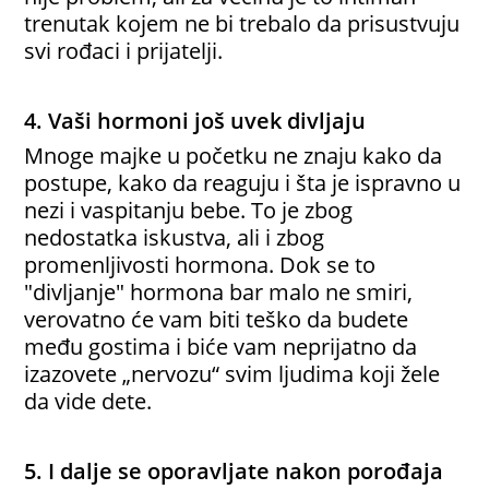
trenutak kojem ne bi trebalo da prisustvuju
svi rođaci i prijatelji.
4. Vaši hormoni još uvek divljaju
Mnoge majke u početku ne znaju kako da
postupe, kako da reaguju i šta je ispravno u
nezi i vaspitanju bebe. To je zbog
nedostatka iskustva, ali i zbog
promenljivosti hormona. Dok se to
"divljanje" hormona bar malo ne smiri,
verovatno će vam biti teško da budete
među gostima i biće vam neprijatno da
izazovete „nervozu“ svim ljudima koji žele
da vide dete.
5. I dalje se oporavljate nakon porođaja