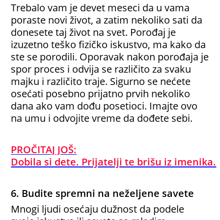
Trebalo vam je devet meseci da u vama
poraste novi život, a zatim nekoliko sati da
donesete taj život na svet. Porođaj je
izuzetno teško fizičko iskustvo, ma kako da
ste se porodili. Oporavak nakon porođaja je
spor proces i odvija se različito za svaku
majku i različito traje. Sigurno se nećete
osećati posebno prijatno prvih nekoliko
dana ako vam dođu posetioci. Imajte ovo
na umu i odvojite vreme da dođete sebi.
PROČITAJ JOŠ:
Dobila si dete. Prijatelji te brišu iz imenika.
6. Budite spremni na neželjene savete
Mnogi ljudi osećaju dužnost da podele