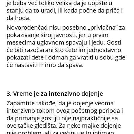
je beba već toliko velika da je uopšte u
stanju da to uradi, ili kada počne da priča i
da hoda.
Novorođenčad nisu posebno „privlačna” za
pokazivanje široj javnosti, jer u prvim
mesecima uglavnom spavaju i jedu. Gosti
će biti razočarani što ćete im jednostavno
pokazati dete i odmah ga vratiti u sobu gde
će nastaviti mirno da spava.
3. Vreme je za intenzivno dojenje
Zapamtite takođe, da je dojenje veoma
intenzivno tokom ovog početnog perioda i
da primanje gostiju nije najpraktičnije sa
ove tačke gledišta. Za neke majke dojenje
nije problem, ali za većinu je to intiman