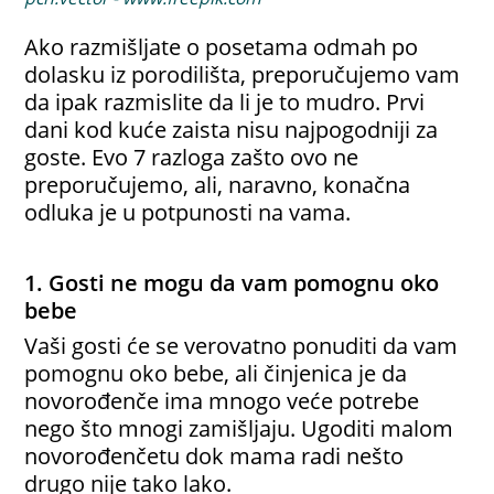
Ako razmišljate o posetama odmah po
dolasku iz porodilišta, preporučujemo vam
da ipak razmislite da li je to mudro. Prvi
dani kod kuće zaista nisu najpogodniji za
goste. Evo 7 razloga zašto ovo ne
preporučujemo, ali, naravno, konačna
odluka je u potpunosti na vama.
1. Gosti ne mogu da vam pomognu oko
bebe
Vaši gosti će se verovatno ponuditi da vam
pomognu oko bebe, ali činjenica je da
novorođenče ima mnogo veće potrebe
nego što mnogi zamišljaju. Ugoditi malom
novorođenčetu dok mama radi nešto
drugo nije tako lako.