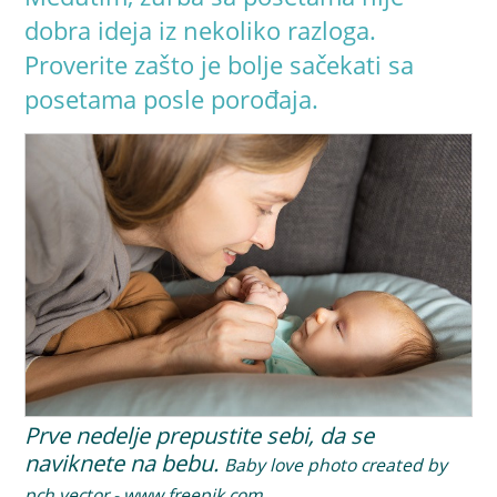
dobra ideja iz nekoliko razloga.
Proverite zašto je bolje sačekati sa
posetama posle porođaja.
Prve nedelje prepustite sebi, da se
naviknete na bebu.
Baby love photo created by
pch.vector - www.freepik.com