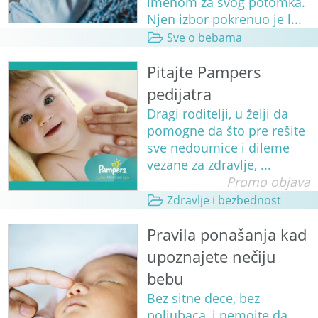
imenom za svog potomka.
Njen izbor pokrenuo je l...
Sve o bebama
Pitajte Pampers
pedijatra
Dragi roditelji, u želji da
pomogne da što pre rešite
sve nedoumice i dileme
vezane za zdravlje, ...
Promo objava
Zdravlje i bezbednost
Pravila ponašanja kad
upoznajete nečiju
bebu
Bez sitne dece, bez
poljubaca, i nemojte da