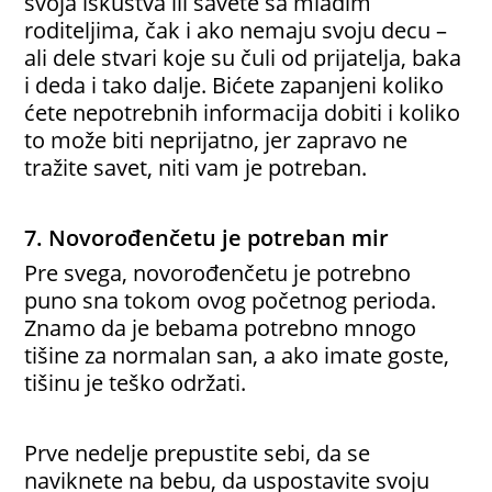
svoja iskustva ili savete sa mladim
roditeljima, čak i ako nemaju svoju decu –
ali dele stvari koje su čuli od prijatelja, baka
i deda i tako dalje. Bićete zapanjeni koliko
ćete nepotrebnih informacija dobiti i koliko
to može biti neprijatno, jer zapravo ne
tražite savet, niti vam je potreban.
7. Novorođenčetu je potreban mir
Pre svega, novorođenčetu je potrebno
puno sna tokom ovog početnog perioda.
Znamo da je bebama potrebno mnogo
tišine za normalan san, a ako imate goste,
tišinu je teško održati.
Prve nedelje prepustite sebi, da se
naviknete na bebu, da uspostavite svoju