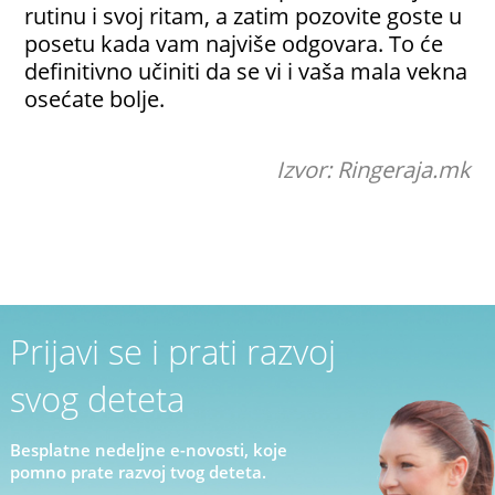
rutinu i svoj ritam, a zatim pozovite goste u
posetu kada vam najviše odgovara. To će
definitivno učiniti da se vi i vaša mala vekna
osećate bolje.
Izvor: Ringeraja.mk
Prijavi se i prati razvoj
svog deteta
Besplatne nedeljne e-novosti, koje
pomno prate razvoj tvog deteta.