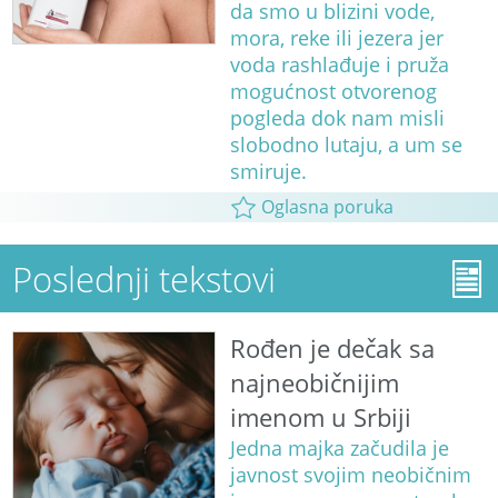
da smo u blizini vode,
mora, reke ili jezera jer
voda rashlađuje i pruža
mogućnost otvorenog
pogleda dok nam misli
slobodno lutaju, a um se
smiruje.
Oglasna poruka
Poslednji tekstovi
Rođen je dečak sa
najneobičnijim
imenom u Srbiji
Jedna majka začudila je
javnost svojim neobičnim