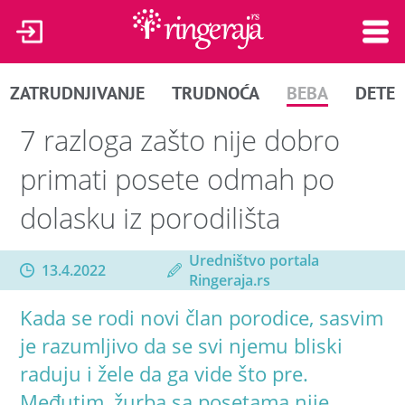
ZATRUDNJIVANJE
TRUDNOĆA
BEBA
DETE
7 razloga zašto nije dobro
primati posete odmah po
dolasku iz porodilišta
Uredništvo portala
13.4.2022
Ringeraja.rs
Kada se rodi novi član porodice, sasvim
je razumljivo da se svi njemu bliski
raduju i žele da ga vide što pre.
Međutim, žurba sa posetama nije