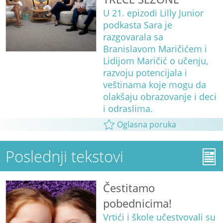
U 21. epizodi Lilly Junior
podkasta Sara je
razgovarala sa
Branislavom Maričićem i
Lidijom Maričić o učenju,
razvoju potencijala i
veštinama koje mogu da
olakšaju obrazovanje i deci
i odraslima.
Oglasna poruka
Poslednji tekstovi
Čestitamo
pobednicima!
Vrtići i škole učestvovali su