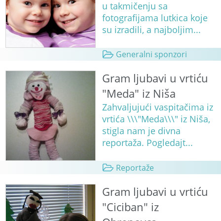
u takmičenju sa
fotografijama lutkica koje
su izradili, a najboljim...
Generalni sponzori
Gram ljubavi u vrtiću
"Meda" iz Niša
Zahvaljujući vaspitačima iz
vrtića \\\"Meda\\\" iz Niša,
stigla nam je divna
reportaža. Pogledajt...
Reportaže
Gram ljubavi u vrtiću
"Ciciban" iz