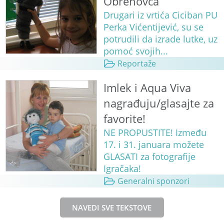
Obrenovca
Drugari iz vrtića Ciciban PU
Perka Vićentijević, su se
potrudili da izrade lutke, uz
pomoć svojih...
Reportaže
Imlek i Aqua Viva
nagrađuju/glasajte za
favorite!
NE PROPUSTITE! Između
17. i 31. januara možete
GLASATI za fotografije
Igračaka!
Generalni sponzori
NAVEDI SVE TEKSTOVE