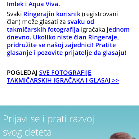
Imlek i Aqua Viva.
Svaki
Ringerajin korisnik
(registrovani
član) može glasati za
svaku od
takmičarskih fotografija
igračaka
jednom
dnevno
.
Ukoliko niste član Ringeraje,
pridružite se našoj zajednici! Pratite
glasanje i pozovite prijatelje da glasaju!
POGLEDAJ
SVE FOTOGRAFIJE
TAKMIČARSKIH IGRAČAKA I GLASAJ >>
Prijavi se i prati razvoj
svog deteta