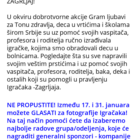
ZAGRLJAJ!
U okviru dobrotvorne akcije Gram ljubavi
za Tonu zdravlja, deca u vrtićima i školama
širom Srbije su uz pomoć svojih vaspitača,
profesora i roditelja ručno izrađivala
igračke, kojima smo obradovali decu u
bolnicama. Pogledajte šta su sve napravili
svojim veštim prstićima i uz pomoć svojih
vaspitača, profesora, roditelja, baka, deka i
ostalih koji su pomogli u pravljenju
Igračaka -Zagrljaja.
N
E PROPUSTITE! Između 17. i 31. januara
možete GLASATI za fotografije Igračaka!
Na taj način pomoći ćete da izaberemo
najbolje radove grupa/odeljenja, koje će
nagraditi generalni sponzori - kompanije