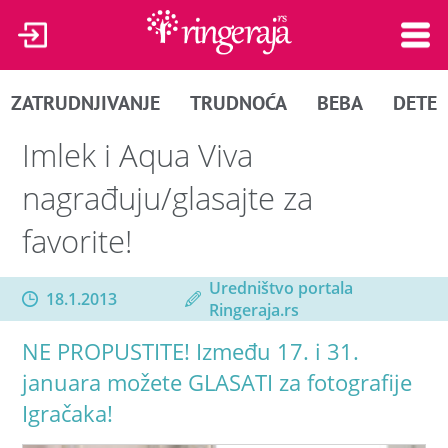
ZATRUDNJIVANJE
TRUDNOĆA
BEBA
DETE
Imlek i Aqua Viva
nagrađuju/glasajte za
favorite!
Uredništvo portala
18.1.2013
Ringeraja.rs
NE PROPUSTITE! Između 17. i 31.
januara možete GLASATI za fotografije
Igračaka!