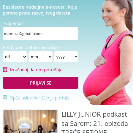
Besplatne nedeljne e-novosti, koje
pomno prate razvoj tvog deteta.
Tvoj email
Predviđeni datum porođaja
Izračunaj datum porođaja
PRIJAVI SE
Opšti uslovi korišćenja portala
LILLY JUNIOR podkast
sa Sarom: 21. epizoda
TREĆE SEZONE