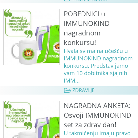
POBEDNICI u
IMMUNOKIND
nagradnom
konkursu!
Hvala svima na učešču u
IMMUNOKIND nagradnom
konkursu. Predstavljamo
vam 10 dobitnika sjajnih
IMM...
ZDRAVLJE
NAGRADNA ANKETA:
Osvoji IMMUNOKIND
set za zdrav dan!
U takmičenju imaju pravo