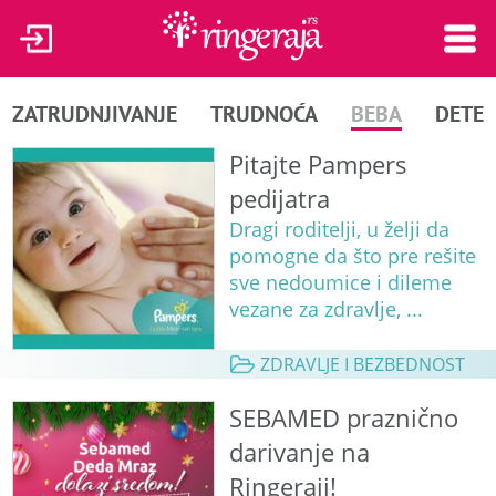
ZATRUDNJIVANJE
TRUDNOĆA
BEBA
DETE
Pitajte Pampers
pedijatra
Dragi roditelji, u želji da
pomogne da što pre rešite
sve nedoumice i dileme
vezane za zdravlje, ...
ZDRAVLJE I BEZBEDNOST
SEBAMED praznično
darivanje na
Ringeraji!