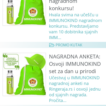
nagradnom
konkursu!
Hvala svima na učešču u
IMMUNOKIND nagradnom
konkursu. Predstavljamo
vam 10 dobitnika sjajnih
IMM...
PROMO KUTAK
NAGRADNA ANKETA:
Osvoji IMMUNOKIND
set za dan u prirodi
Učestvuj u IMMUNOKIND
nagradnoj anketi na
Ringeraja.rs i osvoji jednu
od sjajnih nagrada.
Pročita...