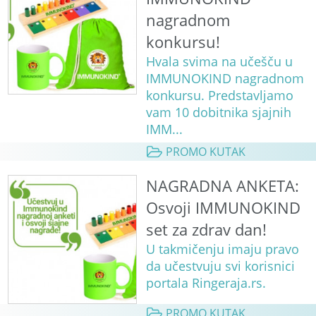
nagradnom
konkursu!
Hvala svima na učešču u
IMMUNOKIND nagradnom
konkursu. Predstavljamo
vam 10 dobitnika sjajnih
IMM...
PROMO KUTAK
NAGRADNA ANKETA:
Osvoji IMMUNOKIND
set za zdrav dan!
U takmičenju imaju pravo
da učestvuju svi korisnici
portala Ringeraja.rs.
PROMO KUTAK