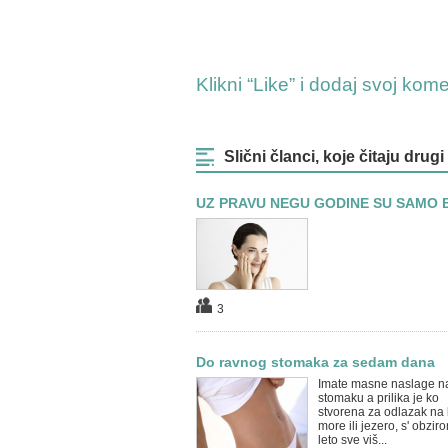
Klikni “Like” i dodaj svoj kom
Slični članci, koje čitaju drugi
UZ PRAVU NEGU GODINE SU SAMO 
3
Do ravnog stomaka za sedam dana
Imate masne naslage n
stomaku a prilika je ko
stvorena za odlazak na
more ili jezero, s' obzir
leto sve viš...