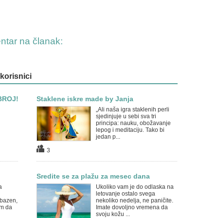
entar na članak:
 korisnici
BROJ!
Staklene iskre made by Janja
„Ali naša igra staklenih perli
sjedinjuje u sebi sva tri
principa: nauku, obožavanje
lepog i meditaciju. Tako bi
jedan p...
3
Sredite se za plažu za mesec dana
a
Ukoliko vam je do odlaska na
letovanje ostalo svega
 bazen,
nekoliko nedelja, ne paničite.
om da
Imate dovoljno vremena da
svoju kožu ...