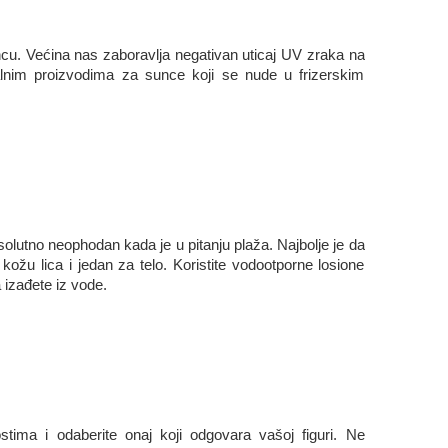
ncu. Većina nas zaboravlja negativan uticaj UV zraka na
ijalnim proizvodima za sunce koji se nude u frizerskim
solutno neophodan kada je u pitanju plaža. Najbolje je da
 kožu lica i jedan za telo. Koristite vodootporne losione
 izađete iz vode.
tima i odaberite onaj koji odgovara vašoj figuri. Ne