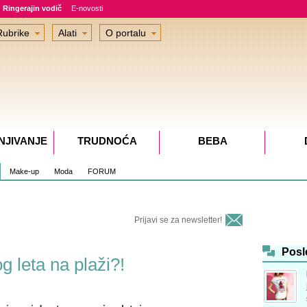
Ringerajin vodič
E-novosti
Rubrike
Alati
O portalu
NJIVANJE
TRUDNOĆA
BEBA
Make-up
Moda
FORUM
Prijavi se za newsletter!
Posl
g leta na plaži?!