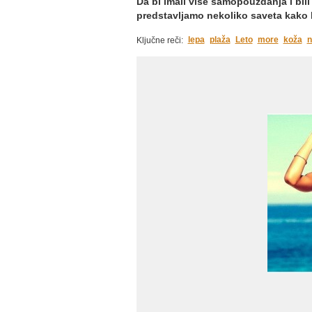
Da bi imali više samopouzdanja i bili
predstavljamo nekoliko saveta kako bi
lepa
plaža
Leto
more
koža
n
Ključne reči: