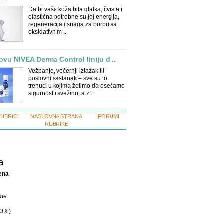
Da bi vaša koža bila glatka, čvrsta i
elastična potrebne su joj energija,
regeneracija i snaga za borbu sa
oksidativnim ...
novu NIVEA Derma Control liniju d...
Vežbanje, večernji izlazak ili
poslovni sastanak – sve su to
trenuci u kojima želimo da osećamo
sigurnost i svežinu, a z...
RUBRICI
NASLOVNA STRANA
FORUMI
RUBRIKE
a
ena
ime
13%
)