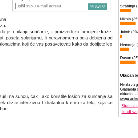
Strahinja (
una
Nikola (
2
žu.
 da je u pitanju sunčanje, ili proizvodi za tamnjenje kože.
Jakob (
3%
ti poseta solarijumu, ili neravnomerna boja dobijena od
esionalcima koji će vas posavetovati kako da dobijete lep
Nemanja (
Dusan (
2
Ukupan br
Hvala za g
Glasao/la 
aktuelne a
ši na suncu, čak i ako koristite losion za sunčanje sa
svoju anke
ek držite intenzivno hidratantnu kremu za telo, koja će
Stranica 
ebno.
Izradi sv