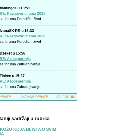
flamingos u 13:51
RE: Razgovori mama 2026.
sa foruma
Porodični život
IvanaSK RR u 13:33
RE: Razgovori mama 2026.
sa foruma
Porodični život
Dzeket u 15:56
RE: Azoospermija
sa foruma
Zatrudnjivanje
Tinčee u 15:37
RE: Azoospermija
sa foruma
Zatrudnjivanje
DEBATE
AKTIVNE DEBATE
SVI FORUMI
taniji sadržaji u rubrici
 KOŽU KOJA BLISTA U SVIM
MA