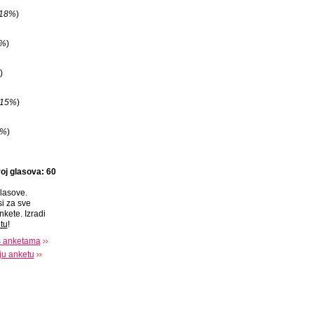
18%
)
5%
)
)
15%
)
5%
)
oj glasova: 60
lasove.
si za sve
nkete. Izradi
tu
!
s anketama
oju anketu