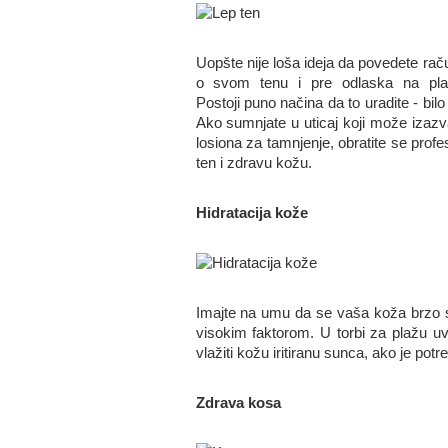
Uopšte nije loša ideja da povedete rač
o svom tenu i pre odlaska na pla
Postoji puno načina da to uradite - bilo
Ako sumnjate u uticaj koji može izazva
losiona za tamnjenje, obratite se prof
ten i zdravu kožu.
Hidratacija kože
Imajte na umu da se vaša koža brzo su
visokim faktorom. U torbi za plažu uv
vlažiti kožu iritiranu sunca, ako je potr
Zdrava kosa