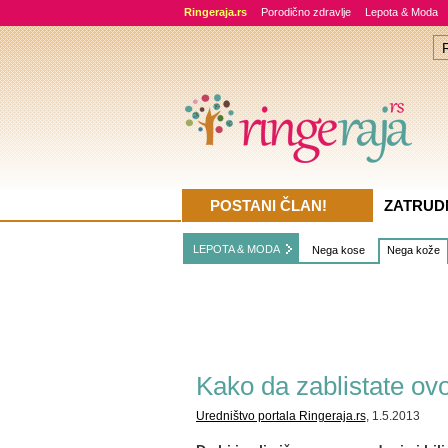
Ringeraja.rs
Porodično zdravlje
Lepota & Moda
POSTANI ČLAN!
ZATRUD
LEPOTA & MODA
Nega kose
Nega kože
Kako da zablistate ovo
Uredništvo portala Ringeraja.rs
, 1.5.2013