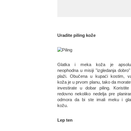
Uradite piling kože
Glatka i meka koža je apsolu
neophodna u misiji "izgledanja dobro"
plaži. Obučena u kupaći kostim, v
koža je u prvom planu, tako da morate
investirate u dobar piling. Koristite
redovno nekoliko nedelja pre planira
odmora da bi ste imali meku i gla
kožu.
Lep ten