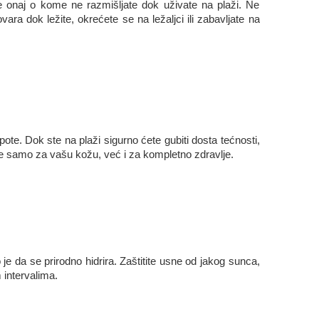
e onaj o kome ne razmišljate dok uživate na plaži. Ne
ara dok ležite, okrećete se na ležaljci ili zabavljate na
ote. Dok ste na plaži sigurno ćete gubiti dosta tećnosti,
o ne samo za vašu kožu, već i za kompletno zdravlje.
je da se prirodno hidrira. Zaštitite usne od jakog sunca,
 intervalima.