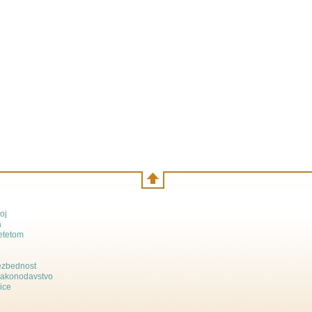
oj
a
etetom
bezbednost
zakonodavstvo
ice