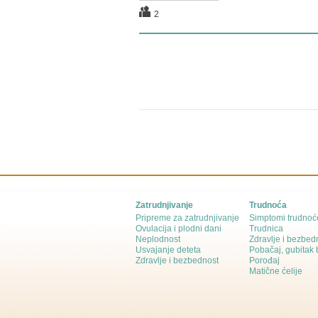
2
Zatrudnjivanje
Trudnoća
Pripreme za zatrudnjivanje
Simptomi trudnoć
Ovulacija i plodni dani
Trudnica
Neplodnost
Zdravlje i bezbed
Usvajanje deteta
Pobačaj, gubitak
Zdravlje i bezbednost
Porođaj
Matične ćelije