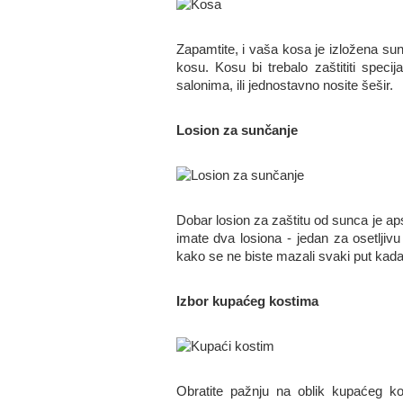
Zapamtite, i vaša kosa je izložena su
kosu. Kosu bi trebalo zaštititi spec
salonima, ili jednostavno nosite šešir.
Losion za sunčanje
Dobar losion za zaštitu od sunca je ap
imate dva losiona - jedan za osetljivu
kako se ne biste mazali svaki put kada
Izbor kupaćeg kostima
Obratite pažnju na oblik kupaćeg kos