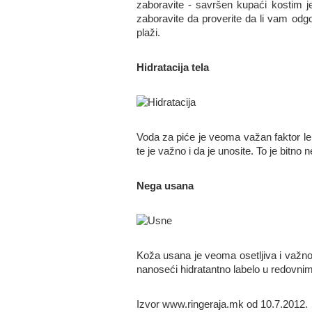
zaboravite - savršen kupaći kostim j
zaboravite da proverite da li vam odgov
plaži.
Hidratacija tela
Voda za piće je veoma važan faktor lep
te je važno i da je unosite. To je bitn
Nega usana
Koža usana je veoma osetljiva i važno 
nanoseći hidratantno labelo u redovnim
Izvor www.ringeraja.mk od 10.7.2012.