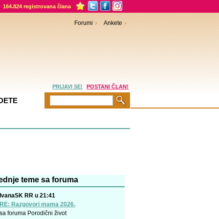
164.824 registrovana člana
Forumi
Ankete
PRIJAVI SE!
POSTANI ČLAN!
DETE
ednje teme sa foruma
IvanaSK RR u 21:41
RE: Razgovori mama 2026.
sa foruma
Porodični život