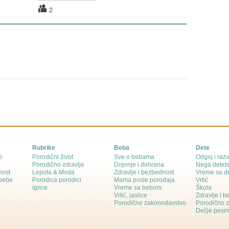
2
Rubrike
Beba
Dete
e
Porodični život
Sve o bebama
Odgoj i razv
Porodično zdravlje
Dojenje i dohrana
Nega detet
nost
Lepota & Moda
Zdravlje i bezbednost
Vreme sa d
 bebe
Porodica porodici
Mama posle porođaja
Vrtić
Igrice
Vreme sa bebom
Škola
Vrtić, jaslice
Zdravlje i 
Porodično zakonodavstvo
Porodično 
Dečje pesm