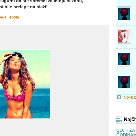
 sigurni da ste spremni za letnju sezonu,
 bile prelepe na plaži!
ega
lepota
NOVE 
Najči
Q10 – ZA
GODINA