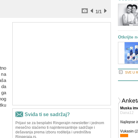
1
/1
Otkrijte 
tno
SVE U 
 na
aša
 da
 ga
nog
Anket
tku
Muska im
Dana12
Najlepse 
Vukasin (