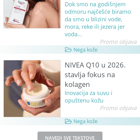
Dok smo na godišnjem
odmoru najčešće biramo
da smo u blizini vode,
mora, reke ili jezera jer
voda...
Promo objava
Nega kože
NIVEA Q10 u 2026.
stavlja fokus na
kolagen
Inovacija za suvu i
opuštenu kožu
Promo objava
Nega kože
NAVEDI SVE TEKSTOVE