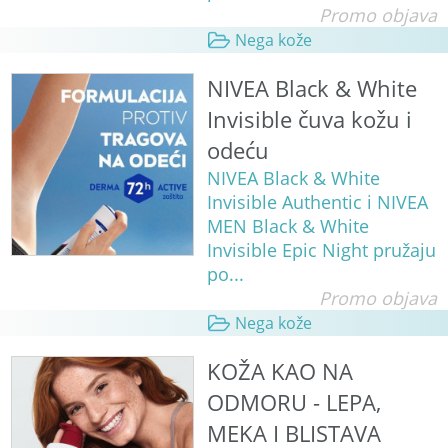
Promo objava
Nega kože
NIVEA Black & White
Invisible čuva kožu i
odeću
NIVEA Black & White
Invisible Authentic i NIVEA
MEN Black & White
Invisible Epic Night pružaju
po...
Promo objava
Nega kože
KOŽA KAO NA
ODMORU - LEPA,
MEKA I BLISTAVA