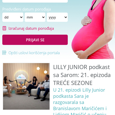
Predviđeni datum porođaja
Izračunaj datum porođaja
PRIJAVI SE
Opšti uslovi korišćenja portala
LILLY JUNIOR podkast
sa Sarom: 21. epizoda
TREĆE SEZONE
U 21. epizodi Lilly Junior
podkasta Sara je
razgovarala sa
Branislavom Maričićem i
Lidijom Maričić o učenju,