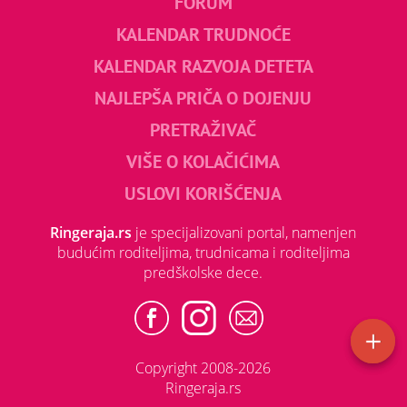
FORUM
KALENDAR TRUDNOĆE
KALENDAR RAZVOJA DETETA
NAJLEPŠA PRIČA O DOJENJU
PRETRAŽIVAČ
VIŠE O KOLAČIĆIMA
USLOVI KORIŠĆENJA
Ringeraja.rs
je specijalizovani portal, namenjen
budućim roditeljima, trudnicama i roditeljima
predškolske dece.
Copyright 2008-2026
Ringeraja.rs