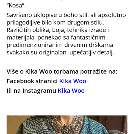
“Kosa”.
Savršeno uklopive u boho stil, ali apsolutno
prilagodljive bilo kom drugom stilu.
Različitih oblika, boja, tehnika izrade i
materijala, ponekad sa fantastičnim
predimenzioniranim drvenim drškama
svakako su originalan, upečatljiv detalj.
Više o Kika Woo torbama potražite na:
Facebook stranici
Kika Woo
Ili na Instagramu
Kika Woo