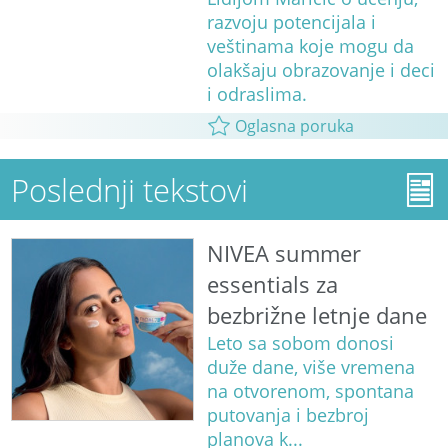
razvoju potencijala i
veštinama koje mogu da
olakšaju obrazovanje i deci
i odraslima.
Oglasna poruka
Poslednji tekstovi
NIVEA summer
essentials za
bezbrižne letnje dane
Leto sa sobom donosi
duže dane, više vremena
na otvorenom, spontana
putovanja i bezbroj
planova k...