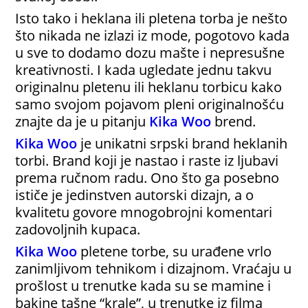
Isto tako i heklana ili pletena torba je nešto
što nikada ne izlazi iz mode, pogotovo kada
u sve to dodamo dozu mašte i nepresušne
kreativnosti. I kada ugledate jednu takvu
originalnu pletenu ili heklanu torbicu kako
samo svojom pojavom pleni originalnošću
znajte da je u pitanju
Kika Woo
brend.
Kika Woo
je unikatni srpski brand heklanih
torbi. Brand koji je nastao i raste iz ljubavi
prema ručnom radu. Ono što ga posebno
ističe je jedinstven autorski dizajn, a o
kvalitetu govore mnogobrojni komentari
zadovoljnih kupaca.
Kika Woo
pletene torbe, su urađene vrlo
zanimljivom tehnikom i dizajnom. Vraćaju u
prošlost u trenutke kada su se mamine i
bakine tašne “krale”, u trenutke iz filma