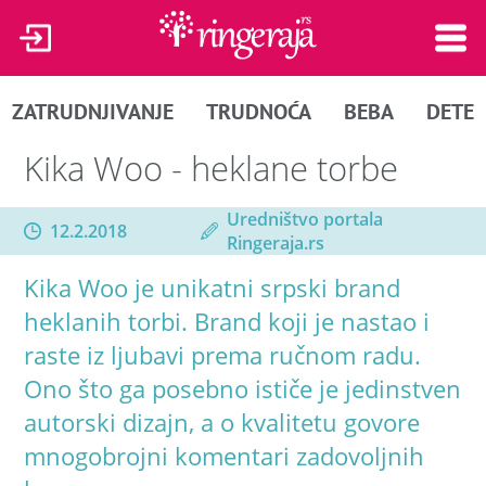
ZATRUDNJIVANJE
TRUDNOĆA
BEBA
DETE
Kika Woo - heklane torbe
Uredništvo portala
12.2.2018
Ringeraja.rs
Kika Woo je unikatni srpski brand
heklanih torbi. Brand koji je nastao i
raste iz ljubavi prema ručnom radu.
Ono što ga posebno ističe je jedinstven
autorski dizajn, a o kvalitetu govore
mnogobrojni komentari zadovoljnih