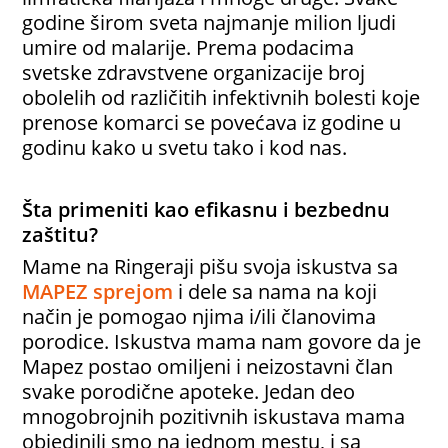
godine širom sveta najmanje milion ljudi
umire od malarije. Prema podacima
svetske zdravstvene organizacije broj
obolelih od različitih infektivnih bolesti koje
prenose komarci se povećava iz godine u
godinu kako u svetu tako i kod nas.
Šta primeniti kao efikasnu i bezbednu
zaštitu?
Mame na Ringeraji pišu svoja iskustva sa
MAPEZ sprejom
i dele sa nama na koji
način je pomogao njima i/ili članovima
porodice. Iskustva mama nam govore da je
Mapez postao omiljeni i neizostavni član
svake porodične apoteke.
Jedan deo
mnogobrojnih pozitivnih iskustava mama
objedinili smo na jednom mestu, i sa