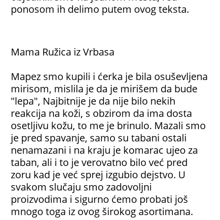
ponosom ih delimo putem ovog teksta.
Mama Ružica iz Vrbasa
Mapez smo kupili i ćerka je bila osuševljena
mirisom, mislila je da je mirišem da bude
"lepa", Najbitnije je da nije bilo nekih
reakcija na koži, s obzirom da ima dosta
osetljivu kožu, to me je brinulo. Mazali smo
je pred spavanje, samo su tabani ostali
nenamazani i na kraju je komarac ujeo za
taban, ali i to je verovatno bilo već pred
zoru kad je već sprej izgubio dejstvo. U
svakom slučaju smo zadovoljni
proizvodima i sigurno ćemo probati još
mnogo toga iz ovog širokog asortimana.