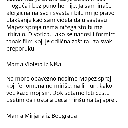
moguća i bez puno hemije. Ja sam inače
alergična na sve i svašta i bilo mi je pravo
olakšanje kad sam videla da u sastavu
Mapez spreja nema ničega sto bi me
iritiralo. Divotica. Lako se nanosi i formira
tanak film koji je odlična zaštita i za svaku
preporuku.
Mama Violeta iz Niša
Na more obavezno nosimo Mapez sprej
koji fenomenalno miriše, na limun, kako
već kaže moj sin. Dok šetamo leti često
osetim da i ostala deca mirišu na taj sprej.
Mama Mirjana iz Beograda