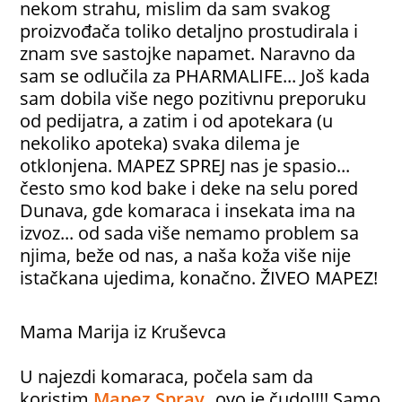
nekom strahu, mislim da sam svakog
proizvođača toliko detaljno prostudirala i
znam sve sastojke napamet. Naravno da
sam se odlučila za PHARMALIFE... Još kada
sam dobila više nego pozitivnu preporuku
od pedijatra, a zatim i od apotekara (u
nekoliko apoteka) svaka dilema je
otklonjena. MAPEZ SPREJ nas je spasio...
često smo kod bake i deke na selu pored
Dunava, gde komaraca i insekata ima na
izvoz... od sada više nemamo problem sa
njima, beže od nas, a naša koža više nije
istačkana ujedima, konačno. ŽIVEO MAPEZ!
Mama Marija iz Kruševca
U najezdi komaraca, počela sam da
koristim
Mapez Spray
ovo je čudo!!!! Samo
,