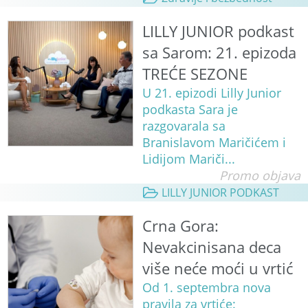
LILLY JUNIOR podkast
sa Sarom: 21. epizoda
TREĆE SEZONE
U 21. epizodi Lilly Junior
podkasta Sara je
razgovarala sa
Branislavom Maričićem i
Lidijom Mariči...
Promo objava
LILLY JUNIOR PODKAST
Crna Gora:
Nevakcinisana deca
više neće moći u vrtić
Od 1. septembra nova
pravila za vrtiće: