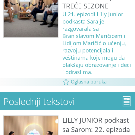
TREĆE SEZONE
U 21. epizodi Lilly Junior
podkasta Sara je
razgovarala sa
Branislavom Maričićem i
Lidijom Maričić o učenju,
razvoju potencijala i
veštinama koje mogu da
olakšaju obrazovanje i deci
i odraslima.
Oglasna poruka
Poslednji tekstovi
LILLY JUNIOR podkast
sa Sarom: 22. epizoda