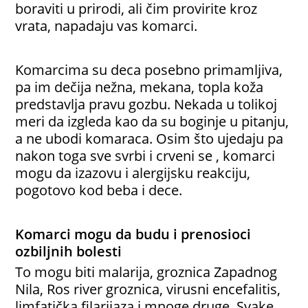
boraviti u prirodi, ali čim provirite kroz
vrata, napadaju vas komarci.
Komarcima su deca posebno primamljiva,
pa im dečija nežna, mekana, topla koža
predstavlja pravu gozbu. Nekada u tolikoj
meri da izgleda kao da su boginje u pitanju,
a ne ubodi komaraca.
Osim što ujedaju pa
nakon toga sve svrbi i crveni se , komarci
mogu da izazovu i alergijsku reakciju,
pogotovo kod beba i dece.
Komarci mogu da budu i prenosioci
ozbiljnih bolesti
To mogu biti malarija, groznica Zapadnog
Nila, Ros river groznica, virusni encefalitis,
limfatička filarijaza i mnoge druge. Svake