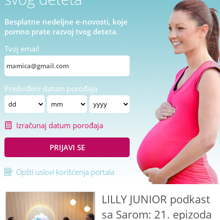
Besplatne nedeljne e-novosti, koje
pomno prate razvoj tvog deteta.
Tvoj email
Predviđeni datum porođaja
Izračunaj datum porođaja
PRIJAVI SE
Opšti uslovi korišćenja portala
LILLY JUNIOR podkast
sa Sarom: 21. epizoda