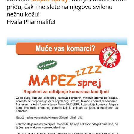
priđu, čak i ne slete na njegovu svilenu
nežnu kožu!
Hvala Pharmalife!