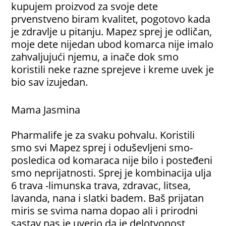
kupujem proizvod za svoje dete
prvenstveno biram kvalitet, pogotovo kada
je zdravlje u pitanju. Mapez sprej je odličan,
moje dete nijedan ubod komarca nije imalo
zahvaljujući njemu, a inače dok smo
koristili neke razne sprejeve i kreme uvek je
bio sav izujedan.
Mama Jasmina
Pharmalife je za svaku pohvalu. Koristili
smo svi Mapez sprej i oduševljeni smo-
posledica od komaraca nije bilo i posteđeni
smo neprijatnosti. Sprej je kombinacija ulja
6 trava -limunska trava, zdravac, litsea,
lavanda, nana i slatki badem. Baš prijatan
miris se svima nama dopao ali i prirodni
sastav nas je uverio da je delotvonost