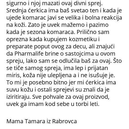
sigurno i njoj mazati ovaj divni sprej.
Srednja ćerkica ima baš svetao ten i kada je
ujede komarac javi se velika i bolna reakcija
na koži. Zato je uvek mažemo i pazimo
kada je sezona komaraca. Prilično sam
oprezna kada kupujem kozmetiku i
preparate poput ovog za decu, ali znajući
da Pharmalife brine o sastojcima u ovom
spreju, lako sam se odlučila baš za ovaj. Što
se tiče samog spreja, ima lep i prijatan
miris, koža nije ulepljena a i ne isušuje je.
To mi je posebno bitno jer mi ćerkica ima
suvu kožu i ostali sprejevi su znali da je
iziritiraju. Sve pohvale za ovaj proizvod,
uvek ga imam kod sebe u torbi leti.
Mama Tamara iz Rabrovca