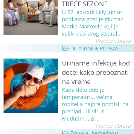
TREĆE SEZONE
U 22. epizodi Lilly Junior
podkasta gost je glumac
Marko Marković koji je
veliki deo svog stvaral...
Promo objava
LILLY JUNIOR PODKAST
Urinarne infekcije kod
dece: kako prepoznati
na vreme
Kada dete dobije
temperaturu, većina
roditelja najpre pomisli na
prehladu ili virus.
Međutim, uzr...
Promo objava
Zdravlje i bezbednost