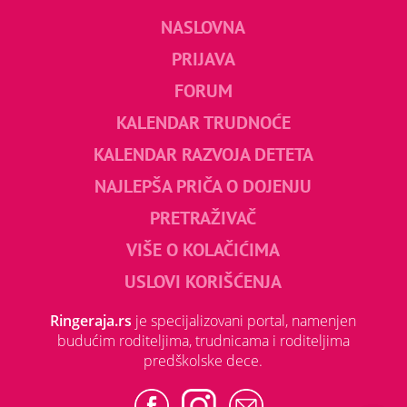
NASLOVNA
PRIJAVA
FORUM
KALENDAR TRUDNOĆE
KALENDAR RAZVOJA DETETA
NAJLEPŠA PRIČA O DOJENJU
PRETRAŽIVAČ
VIŠE O KOLAČIĆIMA
USLOVI KORIŠĆENJA
Ringeraja.rs
je specijalizovani portal, namenjen
budućim roditeljima, trudnicama i roditeljima
predškolske dece.