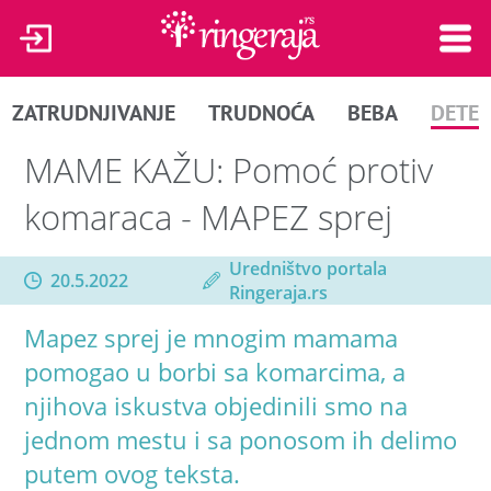
ZATRUDNJIVANJE
TRUDNOĆA
BEBA
DETE
MAME KAŽU: Pomoć protiv
komaraca - MAPEZ sprej
Uredništvo portala
20.5.2022
Ringeraja.rs
Mapez sprej je mnogim mamama
pomogao u borbi sa komarcima, a
njihova iskustva objedinili smo na
jednom mestu i sa ponosom ih delimo
putem ovog teksta.