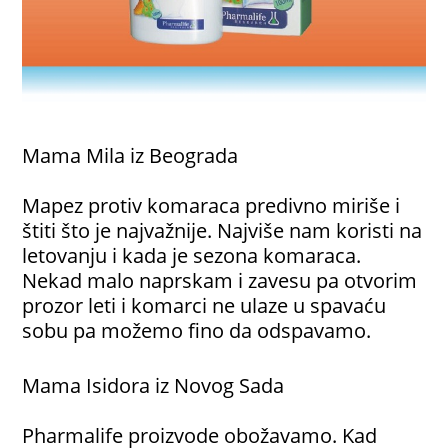
Mama Mila iz Beograda
Mapez protiv komaraca predivno miriše i
štiti što je najvažnije. Najviše nam koristi na
letovanju i kada je sezona komaraca.
Nekad malo naprskam i zavesu pa otvorim
prozor leti i komarci ne ulaze u spavaću
sobu pa možemo fino da odspavamo.
Mama Isidora iz Novog Sada
Pharmalife proizvode obožavamo. Kad