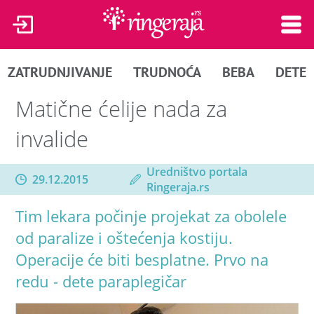
ZATRUDNJIVANJE
TRUDNOĆA
BEBA
DETE
Matične ćelije nada za
invalide
Uredništvo portala
29.12.2015
Ringeraja.rs
Tim lekara počinje projekat za obolele
od paralize i oštećenja kostiju.
Operacije će biti besplatne. Prvo na
redu - dete paraplegičar