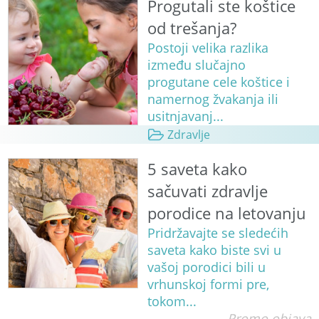
Progutali ste koštice
od trešanja?
Postoji velika razlika
između slučajno
progutane cele koštice i
namernog žvakanja ili
usitnjavanj...
Zdravlje
5 saveta kako
sačuvati zdravlje
porodice na letovanju
Pridržavajte se sledećih
saveta kako biste svi u
vašoj porodici bili u
vrhunskoj formi pre,
tokom...
Promo objava