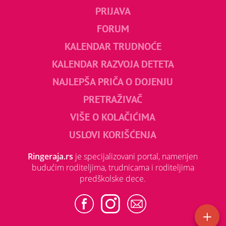
PRIJAVA
FORUM
KALENDAR TRUDNOĆE
KALENDAR RAZVOJA DETETA
NAJLEPŠA PRIČA O DOJENJU
PRETRAŽIVAČ
VIŠE O KOLAČIĆIMA
USLOVI KORIŠĆENJA
Ringeraja.rs
je specijalizovani portal, namenjen
budućim roditeljima, trudnicama i roditeljima
predškolske dece.