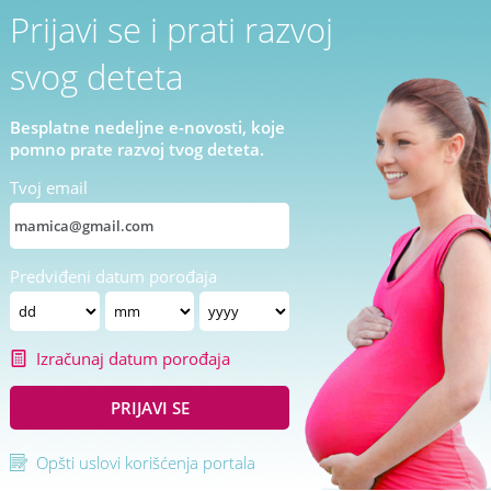
Prijavi se i prati razvoj
svog deteta
Besplatne nedeljne e-novosti, koje
pomno prate razvoj tvog deteta.
Tvoj email
Predviđeni datum porođaja
Izračunaj datum porođaja
PRIJAVI SE
Opšti uslovi korišćenja portala