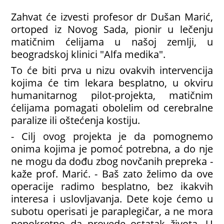
Zahvat će izvesti profesor dr Dušan Marić,
ortoped iz Novog Sada, pionir u lečenju
matičnim ćelijama u našoj zemlji, u
beogradskoj klinici "Alfa medika".
To će biti prva u nizu ovakvih intervencija
kojima će tim lekara besplatno, u okviru
humanitarnog pilot-projekta, matičnim
ćelijama pomagati obolelim od cerebralne
paralize ili oštećenja kostiju.
- Cilj ovog projekta je da pomognemo
onima kojima je pomoć potrebna, a do nje
ne mogu da dođu zbog novčanih prepreka -
kaže prof. Marić. - Baš zato želimo da ove
operacije radimo besplatno, bez ikakvih
interesa i uslovljavanja. Dete koje ćemo u
subotu operisati je paraplegičar, a ne mora
nepokretno da provede ostatak života. U