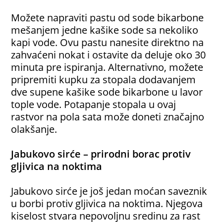
Možete napraviti pastu od sode bikarbone
mešanjem jedne kašike sode sa nekoliko
kapi vode. Ovu pastu nanesite direktno na
zahvaćeni nokat i ostavite da deluje oko 30
minuta pre ispiranja. Alternativno, možete
pripremiti kupku za stopala dodavanjem
dve supene kašike sode bikarbone u lavor
tople vode. Potapanje stopala u ovaj
rastvor na pola sata može doneti značajno
olakšanje.
Jabukovo sirće – prirodni borac protiv
gljivica na noktima
Jabukovo sirće je još jedan moćan saveznik
u borbi protiv gljivica na noktima. Njegova
kiselost stvara nepovoljnu sredinu za rast