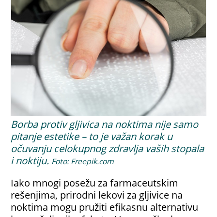
Borba protiv gljivica na noktima nije samo
pitanje estetike – to je važan korak u
očuvanju celokupnog zdravlja vaših stopala
i noktiju.
Foto: Freepik.com
Iako mnogi posežu za farmaceutskim
rešenjima, prirodni lekovi za gljivice na
noktima mogu pružiti efikasnu alternativu