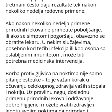
tretmani često daju rezultate tek nakon
nekoliko nedelja redovne primene.
Ako nakon nekoliko nedelja primene
prirodnih lekova ne primetite poboljšanje,
ili ako se simptomi pogoršaju, obavezno se
obratite lekaru. U nekim slučajevima,
posebno kod težih infekcija ili kod osoba sa
oslabljenim imunitetom, može biti
potrebna medicinska intervencija.
Borba protiv gljivica na noktima nije samo
pitanje estetike – to je važan korak u
očuvanju celokupnog zdravlja vaših stopala
i noktiju. Uz pravilnu negu, doslednu
primenu prirodnih lekova i održavanje
dobre higijene, možete vratiti zdravlje i
lepotu svojim noktima na prirodan i