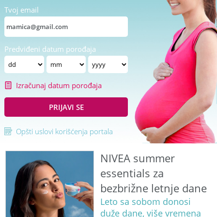
Tvoj email
Predviđeni datum porođaja
Izračunaj datum porođaja
PRIJAVI SE
Opšti uslovi korišćenja portala
NIVEA summer
essentials za
bezbrižne letnje dane
Leto sa sobom donosi
duže dane, više vremena