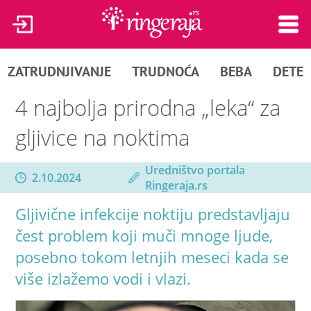
ZATRUDNJIVANJE
TRUDNOĆA
BEBA
DETE
4 najbolja prirodna „leka“ za
gljivice na noktima
Uredništvo portala
2.10.2024
Ringeraja.rs
Gljivične infekcije noktiju predstavljaju
čest problem koji muči mnoge ljude,
posebno tokom letnjih meseci kada se
više izlažemo vodi i vlazi.