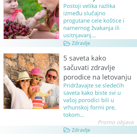
Postoji velika razlika
između slučajno
progutane cele koštice i
namernog žvakanja ili
usitnjavanj...
Zdravlje
5 saveta kako
sačuvati zdravlje
porodice na letovanju
Pridržavajte se sledećih
saveta kako biste svi u
vašoj porodici bili u
vrhunskoj formi pre,
tokom...
Promo objava
Zdravlje