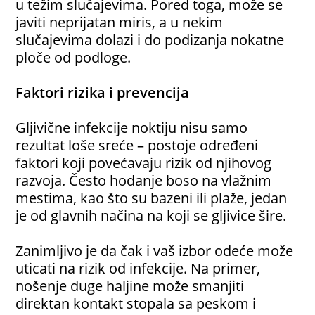
u težim slučajevima. Pored toga, može se
javiti neprijatan miris, a u nekim
slučajevima dolazi i do podizanja nokatne
ploče od podloge.
Faktori rizika i prevencija
Gljivične infekcije noktiju nisu samo
rezultat loše sreće – postoje određeni
faktori koji povećavaju rizik od njihovog
razvoja. Često hodanje boso na vlažnim
mestima, kao što su bazeni ili plaže, jedan
je od glavnih načina na koji se gljivice šire.
Zanimljivo je da čak i vaš izbor odeće može
uticati na rizik od infekcije. Na primer,
nošenje duge haljine može smanjiti
direktan kontakt stopala sa peskom i