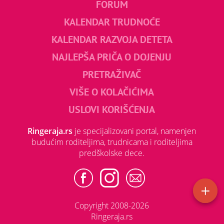
FORUM
KALENDAR TRUDNOĆE
KALENDAR RAZVOJA DETETA
NAJLEPŠA PRIČA O DOJENJU
PRETRAŽIVAČ
VIŠE O KOLAČIĆIMA
USLOVI KORIŠĆENJA
Ringeraja.rs
je specijalizovani portal, namenjen
budućim roditeljima, trudnicama i roditeljima
predškolske dece.
Copyright 2008-2026
Ringeraja.rs