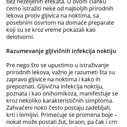
bez neželjenih efekata. U ovom članku
ćemo istražiti neke od najboljih prirodnih
lekova protiv gljivica na noktima, sa
posebnim osvrtom na domaće preparate
koji su se kroz vreme pokazali kao
delotvorni.
Razumevanje gljivičnih infekcija noktiju
Pre nego što se upustimo u istraživanje
prirodnih lekova, važno je razumeti šta su
zapravo gljivice na noktima i kako ih
prepoznati. Gljivična infekcija noktiju,
poznata i kao onihomikoza, manifestuje se
kroz nekoliko karakterističnih simptoma.
Zahvaćeni nokti često postaju zadebljali,
krti i lomljivi. Primećuje se promena boje –
nokat može postati žut, braon, pa čak i crn