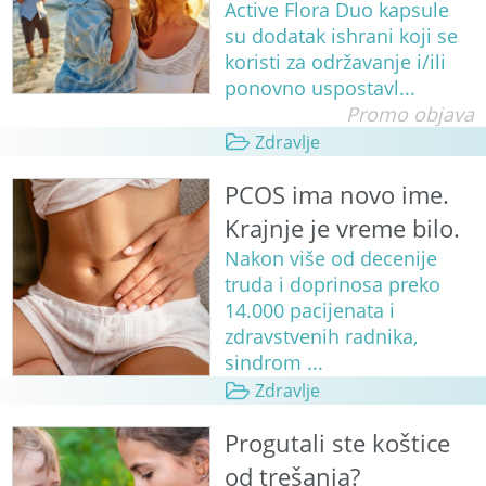
Active Flora Duo kapsule
su dodatak ishrani koji se
koristi za održavanje i/ili
ponovno uspostavl...
Promo objava
Zdravlje
PCOS ima novo ime.
Krajnje je vreme bilo.
Nakon više od decenije
truda i doprinosa preko
14.000 pacijenata i
zdravstvenih radnika,
sindrom ...
Zdravlje
Progutali ste koštice
od trešanja?