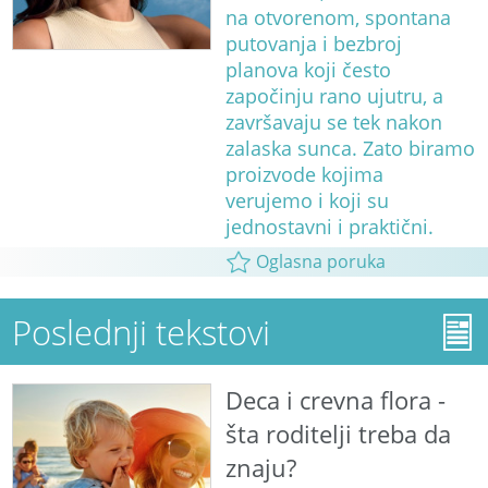
na otvorenom, spontana
putovanja i bezbroj
planova koji često
započinju rano ujutru, a
završavaju se tek nakon
zalaska sunca. Zato biramo
proizvode kojima
verujemo i koji su
jednostavni i praktični.
Oglasna poruka
Poslednji tekstovi
Deca i crevna flora -
šta roditelji treba da
znaju?