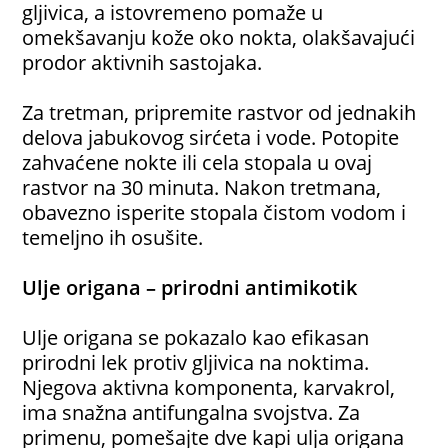
gljivica, a istovremeno pomaže u
omekšavanju kože oko nokta, olakšavajući
prodor aktivnih sastojaka.
Za tretman, pripremite rastvor od jednakih
delova jabukovog sirćeta i vode. Potopite
zahvaćene nokte ili cela stopala u ovaj
rastvor na 30 minuta. Nakon tretmana,
obavezno isperite stopala čistom vodom i
temeljno ih osušite.
Ulje origana – prirodni antimikotik
Ulje origana se pokazalo kao efikasan
prirodni lek protiv gljivica na noktima.
Njegova aktivna komponenta, karvakrol,
ima snažna antifungalna svojstva. Za
primenu, pomešajte dve kapi ulja origana