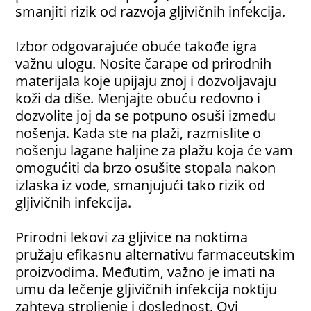
smanjiti rizik od razvoja gljivičnih infekcija.
Izbor odgovarajuće obuće takođe igra
važnu ulogu. Nosite čarape od prirodnih
materijala koje upijaju znoj i dozvoljavaju
koži da diše. Menjajte obuću redovno i
dozvolite joj da se potpuno osuši između
nošenja. Kada ste na plaži, razmislite o
nošenju lagane haljine za plažu koja će vam
omogućiti da brzo osušite stopala nakon
izlaska iz vode, smanjujući tako rizik od
gljivičnih infekcija.
Prirodni lekovi za gljivice na noktima
pružaju efikasnu alternativu farmaceutskim
proizvodima. Međutim, važno je imati na
umu da lečenje gljivičnih infekcija noktiju
zahteva strpljenje i doslednost. Ovi