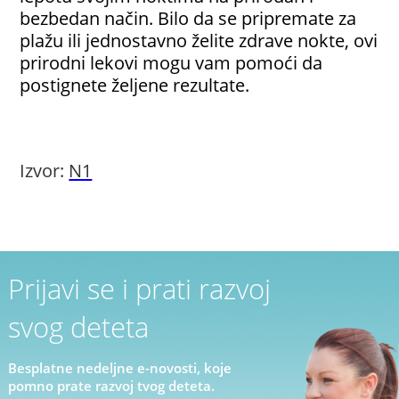
bezbedan način. Bilo da se pripremate za
plažu ili jednostavno želite zdrave nokte, ovi
prirodni lekovi mogu vam pomoći da
postignete željene rezultate.
Izvor:
N1
Prijavi se i prati razvoj
svog deteta
Besplatne nedeljne e-novosti, koje
pomno prate razvoj tvog deteta.