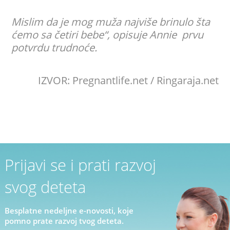
Mislim da je mog muža najviše brinulo šta
ćemo sa četiri bebe“, opisuje
Annie
prvu
potvrdu trudnoće.
IZVOR: Pregnantlife.net / Ringaraja.net
Prijavi se i prati razvoj
svog deteta
Besplatne nedeljne e-novosti, koje
pomno prate razvoj tvog deteta.