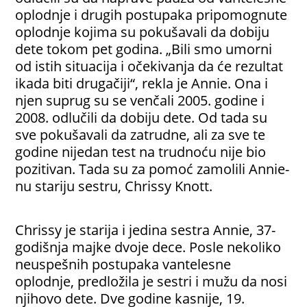
oplodnje i drugih postupaka pripomognute
oplodnje kojima su pokušavali da dobiju
dete tokom pet godina. „Bili smo umorni
od istih situacija i očekivanja da će rezultat
ikada biti drugačiji“, rekla je Annie. Ona i
njen suprug su se venčali 2005. godine i
2008. odlučili da dobiju dete. Od tada su
sve pokušavali da zatrudne, ali za sve te
godine nijedan test na trudnoću nije bio
pozitivan. Tada su za pomoć zamolili
Annie-
nu
stariju sestru
,
Chrissy Knott.
Chrissy je starija i jedina sestra Annie, 37-
godišnja majke dvoje dece. Posle nekoliko
neuspešnih postupaka vantelesne
oplodnje, predložila je sestri i mužu da nosi
njihovo dete. Dve godine kasnije, 19.