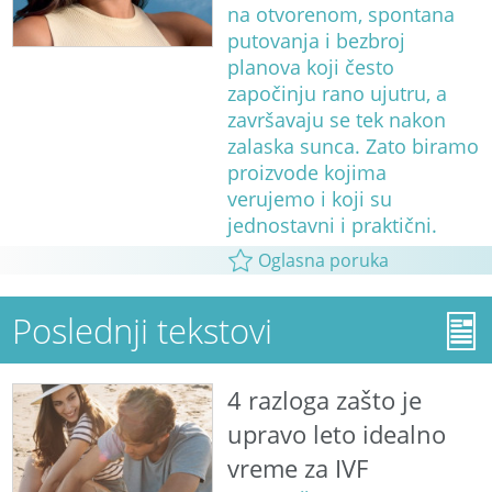
na otvorenom, spontana
putovanja i bezbroj
planova koji često
započinju rano ujutru, a
završavaju se tek nakon
zalaska sunca. Zato biramo
proizvode kojima
verujemo i koji su
jednostavni i praktični.
Oglasna poruka
Poslednji tekstovi
4 razloga zašto je
upravo leto idealno
vreme za IVF