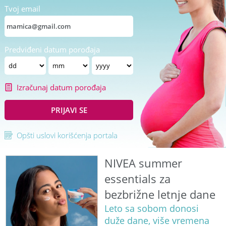
Tvoj email
Predviđeni datum porođaja
Izračunaj datum porođaja
PRIJAVI SE
Opšti uslovi korišćenja portala
NIVEA summer
essentials za
bezbrižne letnje dane
Leto sa sobom donosi
duže dane, više vremena