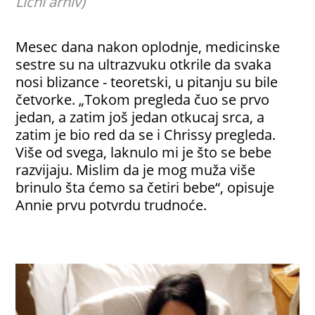
Lični arhiv)
Mesec dana nakon oplodnje, medicinske
sestre su na ultrazvuku otkrile da svaka
nosi blizance - teoretski, u pitanju su bile
četvorke. „Tokom pregleda čuo se prvo
jedan, a zatim još jedan otkucaj srca, a
zatim je bio red da se i Chrissy pregleda.
Više od svega, laknulo mi je što se bebe
razvijaju. Mislim da je mog muža više
brinulo šta ćemo sa četiri bebe“, opisuje
Annie prvu potvrdu trudnoće.