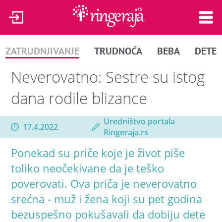
ZATRUDNJIVANJE
TRUDNOĆA
BEBA
DETE
Neverovatno: Sestre su istog
dana rodile blizance
Uredništvo portala
17.4.2022
Ringeraja.rs
Ponekad su priče koje je život piše
toliko neočekivane da je teško
poverovati. Ova priča je neverovatno
srećna - muž i žena koji su pet godina
bezuspešno pokušavali da dobiju dete