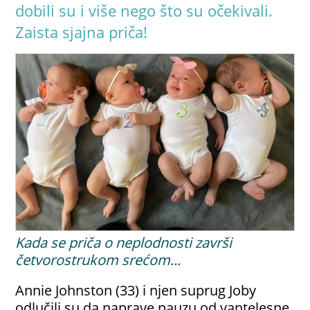
dobili su i više nego što su očekivali.
Zaista sjajna priča!
Kada se priča o neplodnosti završi
četvorostrukom srećom...
Annie
Johnston
(33) i njen suprug Joby
odlučili su da naprave pauzu od vantelesne