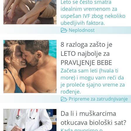
Leto se često smatra
idealnim vremenom za
uspešan IVF zbog nekoliko
ubedljivih faktora.
Neplodnost
8 razloga zašto je
LETO najbolje za
PRAVLJENJE BEBE
Začeta sam leti (hvala ti
more) i mogu vam reći da
je proleće sjajno vreme za
rođenje.
Pripreme za zatrudnjivanje
Da li i muškarcima
otkucava biološki sat?
Kada govorimo o