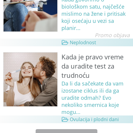
biološkom satu, najčešće
mislimo na žene i pritisak
koji osećaju u vezi sa
planir...
Promo objava
Neplodnost
Kada je pravo vreme
da uradite test za
trudnoću
Da li da sačekate da vam
izostane ciklus ili da ga
uradite odmah? Evo
nekoliko smernica koje
mogu...
Ovulacija i plodni dani