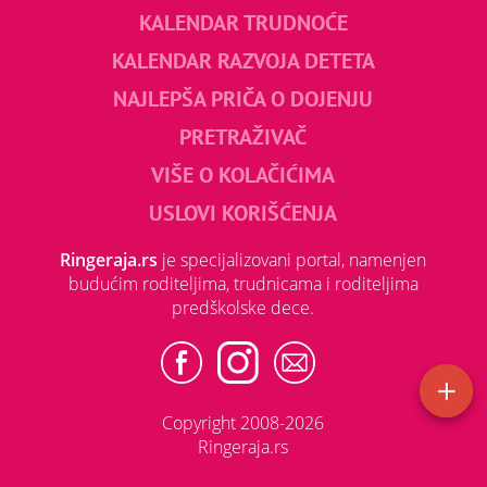
KALENDAR TRUDNOĆE
KALENDAR RAZVOJA DETETA
NAJLEPŠA PRIČA O DOJENJU
PRETRAŽIVAČ
VIŠE O KOLAČIĆIMA
USLOVI KORIŠĆENJA
Ringeraja.rs
je specijalizovani portal, namenjen
budućim roditeljima, trudnicama i roditeljima
predškolske dece.
Copyright 2008-2026
Ringeraja.rs