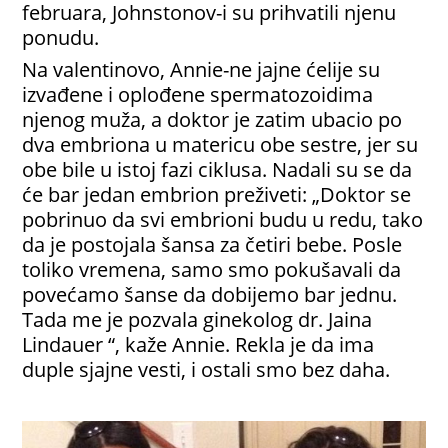
februara, Johnstonov-i su prihvatili njenu
ponudu.
Na valentinovo, Annie-ne jajne ćelije su
izvađene i oplođene spermatozoidima
njenog muža, a doktor je zatim ubacio po
dva embriona u matericu obe sestre, jer su
obe bile u istoj fazi ciklusa. Nadali su se da
će bar jedan embrion preživeti: „Doktor se
pobrinuo da svi embrioni budu u redu, tako
da je postojala šansa za četiri bebe. Posle
toliko vremena, samo smo pokušavali da
povećamo šanse da dobijemo bar jednu.
Tada me je pozvala ginekolog dr. Jaina
Lindauer “, kaže Annie. Rekla je da ima
duple sjajne vesti, i ostali smo bez daha.