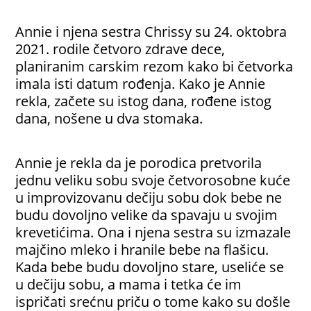
Annie
i njena sestra Chrissy su 24. oktobra
2021. rodile četvoro zdrave dece,
planiranim carskim rezom kako bi četvorka
imala isti datum rođenja. Kako je Annie
rekla, začete su istog dana, rođene istog
dana, nošene u dva stomaka.
Annie je rekla da je porodica pretvorila
jednu veliku sobu svoje četvorosobne kuće
u improvizovanu dečiju sobu dok bebe ne
budu dovoljno velike da spavaju u svojim
krevetićima. Ona i njena sestra su izmazale
majčino mleko i hranile bebe na flašicu.
Kada bebe budu dovoljno stare, useliće se
u dečiju sobu, a mama i tetka će im
ispričati srećnu priču o tome kako su došle