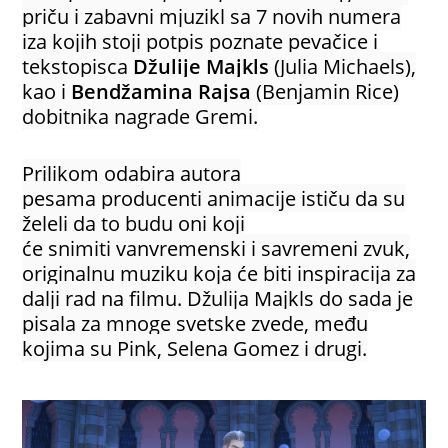
priču i zabavni mjuzikl sa 7 novih numera
iza kojih stoji potpis poznate pevačice i
tekstopisca
Džulije Majkls
(Julia Michaels),
kao i
Bendžamina Rajsa
(Benjamin Rice)
dobitnika nagrade Gremi.
Prilikom odabira autora
pesama producenti animacije ističu da su
želeli da to budu oni koji
će snimiti vanvremenski i savremeni zvuk,
originalnu muziku koja će biti inspiracija za
dalji rad na filmu. Džulija Majkls do sada je
pisala za mnoge svetske zvede, među
kojima su Pink, Selena Gomez i drugi.