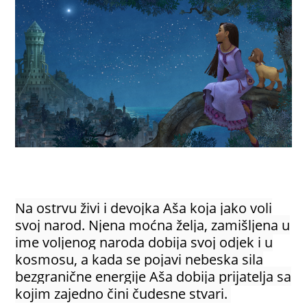
Na ostrvu živi i devojka Aša koja jako voli
svoj narod. Njena moćna želja, zamišljena u
ime voljenog naroda dobija svoj odjek i u
kosmosu, a kada se pojavi nebeska sila
bezgranične energije Aša dobija prijatelja sa
kojim zajedno čini čudesne stvari.