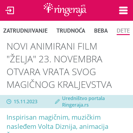
ZATRUDNJIVANJE
TRUDNOĆA
BEBA
DETE
NOVI ANIMIRANI FILM
"ŽELJA" 23. NOVEMBRA
OTVARA VRATA SVOG
MAGIČNOG KRALJEVSTVA
Uredništvo portala
15.11.2023
Ringeraja.rs
Inspirisan magičnim, muzičkim
nasleđem Volta Diznija, animacija