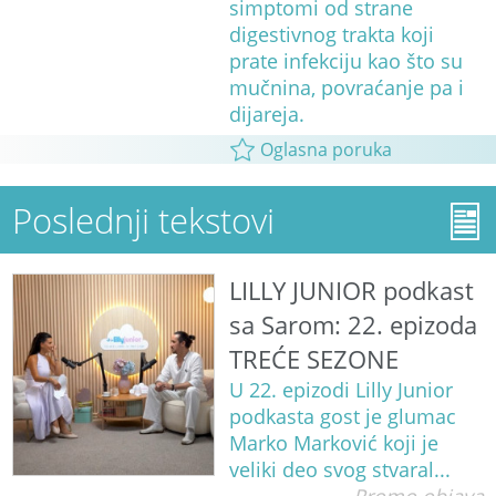
simptomi od strane
digestivnog trakta koji
prate infekciju kao što su
mučnina, povraćanje pa i
dijareja.
Oglasna poruka
Poslednji tekstovi
LILLY JUNIOR podkast
sa Sarom: 22. epizoda
TREĆE SEZONE
U 22. epizodi Lilly Junior
podkasta gost je glumac
Marko Marković koji je
veliki deo svog stvaral...