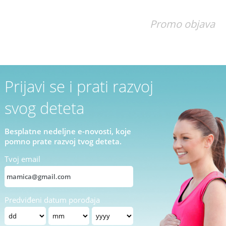
Promo objava
Prijavi se i prati razvoj
svog deteta
Besplatne nedeljne e-novosti, koje
pomno prate razvoj tvog deteta.
Tvoj email
Predviđeni datum porođaja