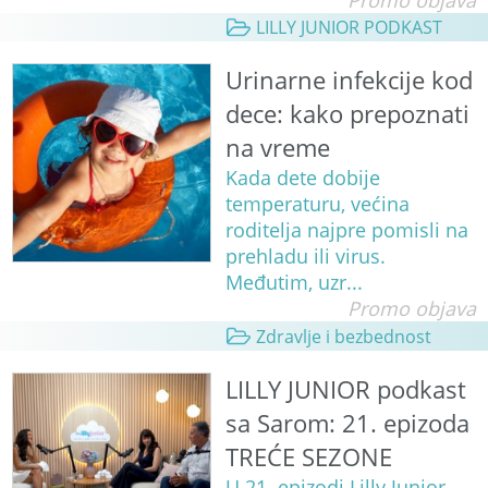
Promo objava
LILLY JUNIOR PODKAST
Urinarne infekcije kod
dece: kako prepoznati
na vreme
Kada dete dobije
temperaturu, većina
roditelja najpre pomisli na
prehladu ili virus.
Međutim, uzr...
Promo objava
Zdravlje i bezbednost
LILLY JUNIOR podkast
sa Sarom: 21. epizoda
TREĆE SEZONE
U 21. epizodi Lilly Junior