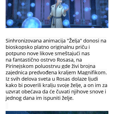
Sinhronizovana animacija "Želja" donosi na
bioskopsko platno originalnu priču i
potpuno nove likove smeštajući nas
na fantastično ostrvo Rosasa, na
Pirinejskom poluostrvu gde živi brojna
zajednica predvođena kraljem Magnifikom.
Iz svih delova sveta u Rosas dolaze ljudi
kako bi poverili kralju svoje želje, a on im za
uzvrat obećava da će čuvati njihove snove i
jednog dana im ispuniti želje.