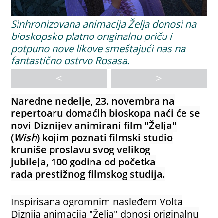
Sinhronizovana animacija Želja donosi na
bioskopsko platno originalnu priču i
potpuno nove likove smeštajući nas na
fantastično ostrvo Rosasa.
<
>
Naredne nedelje, 23. novembra na
repertoaru domaćih bioskopa naći će se
novi Diznijev animirani film "Želja"
(
Wish
) kojim poznati filmski studio
kruniše proslavu svog velikog
jubileja, 100 godina od početka
rada prestižnog filmskog studija.
Inspirisana ogromnim nasleđem Volta
Diznija animacija "Želja" donosi originalnu