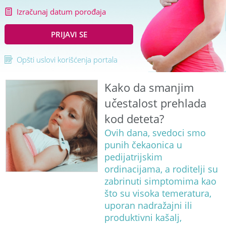
Izračunaj datum porođaja
PRIJAVI SE
Opšti uslovi korišćenja portala
Kako da smanjim
učestalost prehlada
kod deteta?
Ovih dana, svedoci smo
punih čekaonica u
pedijatrijskim
ordinacijama, a roditelji su
zabrinuti simptomima kao
što su visoka temeratura,
uporan nadražajni ili
produktivni kašalj,