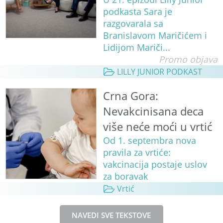
podkasta Sara je
razgovarala sa
Branislavom Maričićem i
Lidijom Mariči...
Promo objava
LILLY JUNIOR PODKAST
Crna Gora:
Nevakcinisana deca
više neće moći u vrtić
Od 1. septembra nova
pravila za vrtiće:
vakcinacija postaje uslov
za boravak
Vrtić
NAVEDI SVE TEKSTOVE