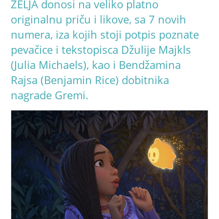
ŽELJA donosi na veliko platno
originalnu priču i likove, sa 7 novih
numera, iza kojih stoji potpis poznate
pevačice i tekstopisca Džulije Majkls
(Julia Michaels), kao i Bendžamina
Rajsa (Benjamin Rice) dobitnika
nagrade Gremi.