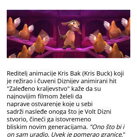
Reditelj animacije Kris Bak (Kris Buck) koji
je režirao i čuveni Diznijev animirani hit
"Zaleđeno kraljevstvo" kaže da su
najnovijim filmom želeli da
naprave ostvarenje koje u sebi
sadrži nasleđe onoga što je Volt Dizni
stvorio, čineći ga istovremeno
bliskim novim generacijama.
"Ono što bi i
on sam uradio. Uvek je pomerao granice
,"