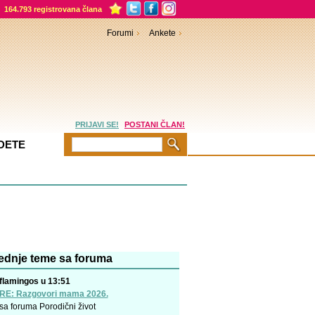
164.793 registrovana člana
Forumi
Ankete
PRIJAVI SE!
POSTANI ČLAN!
DETE
ednje teme sa foruma
flamingos u 13:51
RE: Razgovori mama 2026.
sa foruma
Porodični život