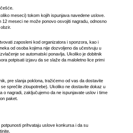
 učešće.
nekoliko meseci) tokom kojih ispunjava navedene uslove.
ih 12 meseci ne može ponovo osvojiti nagradu, odnosno
obzir.
vati zaposleni kod organizatora i sponzora, kao i
o neka od osoba kojima nije dozvoljeno da učestvuju u
zvlačenje se automatski ponavlja. Ukoliko je dobitnik
 mora potpisati izjavu da se slaže da maloletno lice primi
nik, pre slanja poklona, tražićemo od vas da dostavite
bi se sprečile zloupotrebe). Ukoliko ne dostavite dokaz u
 o nagradi, zaključujemo da ne ispunjavate uslov i time
on paket.
 potpunosti prihvataju uslove konkursa i da su
inite.