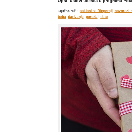
Opšti uslovi učešća u programu Pokl
pokloni na Ringeraji
novorođe
Ključne reči:
beba
darivanje
porođaj
dete