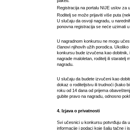
paketi.
Registracija na portalu NIJE uslov za
Roditelj se može prijaviti više puta (
U slučaju da osvoji nagradu, u naredn
ponovna registracija se neće uzimati u 
U nagradnom konkursu ne mogu učestvo
članovi njihovih užih porodica. Ukolik
konkursu bude izvučena kao dobitnik, i
nagrade maloletan, roditelj ili staratelj
nagradu.
U slučaju da budete izvučeni kao dobit
dokaz o roditeljstvu ili trudnoći (kako 
roku od 14 dana od prijema obaveštenja
gubite pravo na nagradu, odnosno pokl
4. Izjava o privatnosti
Svi učesnici u konkursu potvrđuju da u
informacije i podaci koje šalju tačne i ist