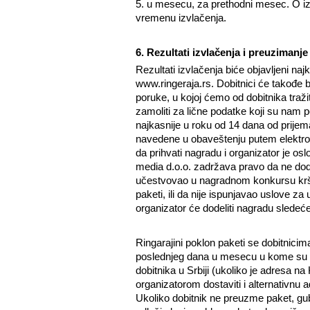
5. u mesecu, za prethodni mesec. O izv
vremenu izvlačenja.
6. Rezultati izvlačenja i preuziman
Rezultati izvlačenja biće objavljeni na
www.ringeraja.rs. Dobitnici će takođe 
poruke, u kojoj ćemo od dobitnika tražit
zamoliti za lične podatke koji su nam p
najkasnije u roku od 14 dana od prijem
navedene u obaveštenju putem elektrons
da prihvati nagradu i organizator je 
media d.o.o. zadržava pravo da ne dodel
učestvovao u nagradnom konkursu krše
paketi, ili da nije ispunjavao uslove 
organizator će dodeliti nagradu sledeć
Ringarajini poklon paketi se dobitnicim
poslednjeg dana u mesecu u kome su obj
dobitnika u Srbiji (ukoliko je adresa na
organizatorom dostaviti i alternativnu
Ukoliko dobitnik ne preuzme paket, gu