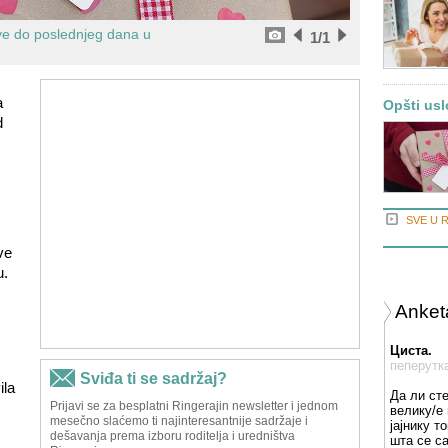
ve do poslednjeg dana u
1
/1
a
Opšti usl
d
SVE U 
ve
u.
Anket
Циста.
пеперутк
ila
Да ли ст
велику/е 
јајнику т
шта се с