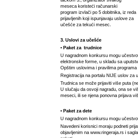
meseca koristeći računarski
program izvlači po 5 dobitnika, iz reda
prijavljenih koji ispunjavaju uslove za
učešće za tekući mesec.
3. Uslovi za učešće
•
Paket za trudnice
U nagradnom konkursu mogu učestvovat
elektronske forme, u skladu sa uputstv
Opštim uslovima i pravilima programa
Registracija na portalu NIJE uslov z
Trudnica se može prijaviti više puta (
U slučaju da osvoji nagradu, ona se vi
meseci, ili se njena ponovna prijava vi
•
Paket za dete
U nagradnom konkursu mogu učestvo
Navedeni korisnici moraju podneti pri
objavljenim na www.ringeraja.rs i sagl