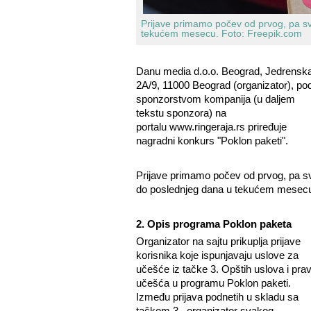
Prijave primamo počev od prvog, pa s
tekućem mesecu.
Foto: Freepik.com
Danu media d.o.o. Beograd, Jedrensk
2A/9, 11000 Beograd (organizator), po
sponzorstvom kompanija (u daljem
tekstu sponzora) na
portalu
www.ringeraja.rs
priređuje
nagradni konkurs "Poklon paketi".
Prijave primamo počev od prvog, pa s
do poslednjeg dana u tekućem mesec
2. Opis programa Poklon paketa
Organizator na sajtu prikuplja prijave
korisnika koje ispunjavaju uslove za
učešće iz tačke 3. Opštih uslova i prav
učešća u programu Poklon paketi.
Između prijava podnetih u skladu sa
tačkom 3., organizator svakog