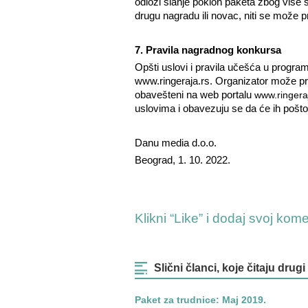
odloži slanje poklon paketa zbog više 
drugu nagradu ili novac, niti se može pr
7. Pravila nagradnog konkursa
Opšti uslovi i pravila učešća u progra
www.ringeraja.rs. Organizator može pro
obavešteni na web portalu
www.ringera
uslovima i obavezuju se da će ih pošto
Danu media d.o.o.
Beograd, 1. 10. 2022.
Klikni “Like” i dodaj svoj kom
Slični članci, koje čitaju drugi
Paket za trudnice: Maj 2019.