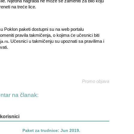
sile. Nijedna nagrada ne može se zameniti za bilo koju
eneti na treće lice.
mu Poklon paketi dostupni su na web portalu
meniti pravila takmičenja, o kojima će učesnici biti
. Učesnici u takmičenju su upoznati sa pravilima i
ja.rs
vati.
Promo objava
entar na članak:
 korisnici
Paket za trudnice: Jun 2019.