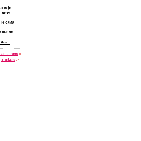
ена је
током
 је сама
 имала
s anketama
oju anketu