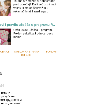
Trudna si? Možda si neposredno
pred porođaj? Da li već držiš mali
veknu ili malog šaljivdžiju u
rukama? Imaš li razdraga...
ovi i pravila učešća u programu P...
Opšti uslovi učešća u programu
Poklon paketi za trudnice, decu i
mame.
RUBRICI
NASLOVNA STRANA
FORUMI
RUBRIKE
a
а16
е имали
цисту/е на
оком трудноће и
а њом десило?