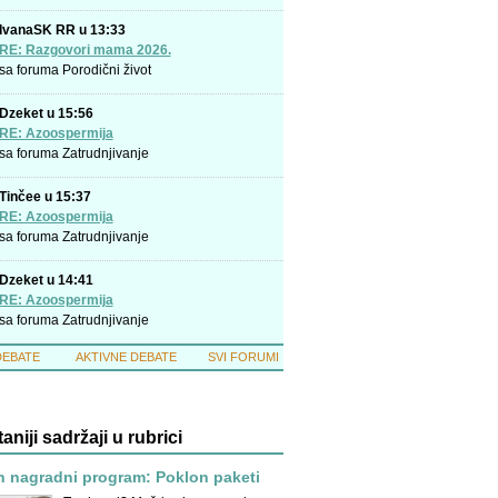
IvanaSK RR u 13:33
RE: Razgovori mama 2026.
sa foruma
Porodični život
Dzeket u 15:56
RE: Azoospermija
sa foruma
Zatrudnjivanje
Tinčee u 15:37
RE: Azoospermija
sa foruma
Zatrudnjivanje
Dzeket u 14:41
RE: Azoospermija
sa foruma
Zatrudnjivanje
DEBATE
AKTIVNE DEBATE
SVI FORUMI
taniji sadržaji u rubrici
n nagradni program: Poklon paketi