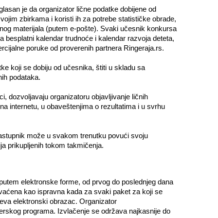
asan je da organizator lične podatke dobijene od
jim zbirkama i koristi ih za potrebe statističke obrade,
dnog materijala (putem e-pošte). Svaki učesnik konkursa
 za besplatni kalendar trudnoće i kalendar razvoja deteta,
rcijalne poruke od proverenih partnera Ringeraja.rs.
e koji se dobiju od učesnika, štiti u skladu sa
čnih podataka.
i, dozvoljavaju organizatoru objavljivanje ličnih
na internetu, u obaveštenjima o rezultatima i u svrhu
 zastupnik može u svakom trenutku povući svoju
ja prikupljenih tokom takmičenja.
u putem elektronske forme, od prvog do poslednjeg dana
hvaćena kao ispravna kada za svaki paket za koji se
teva elektronski obrazac. Organizator
erskog programa. Izvlačenje se održava najkasnije do