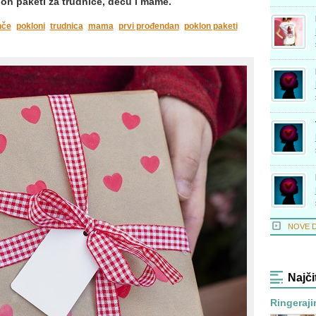
on paketi za trudnice, decu i mame.
nče
pokloni
trudnica
mama
prvi prođendan
poklon paketi
NOVE 
Najči
Ringeraji