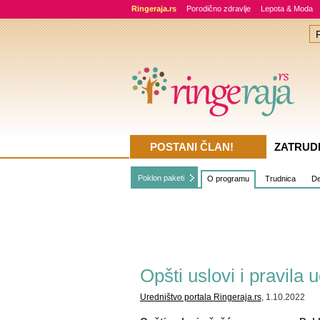
Ringeraja.rs
Porodično zdravlje
Lepota & Moda
POSTANI ČLAN!
ZATRUD
Poklon paketi
O programu
Trudnica
De
Opšti uslovi i pravila
Uredništvo portala Ringeraja.rs
, 1.10.2022