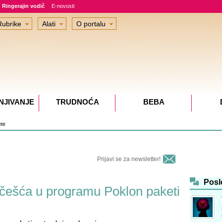
Ringerajin vodič
E-novosti
Rubrike
Alati
O portalu
NJIVANJE
TRUDNOĆA
BEBA
te
Prijavi se za newsletter!
Posl
 učešća u programu Poklon paketi