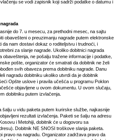
lačenju se vodi zapisnik koji sadrži podatke o datumu i
je nagrada
jkasnije do 7. u mesecu, za prethodni mesec, na sajtu
biti obavešteni o preuzimanju nagrade putem elektronske
i da nam dostavi dokaz o roditeljstvu i trudnoći, i
otrebni za slanje nagrade. Ukoliko dobitnici nagrada
a obaveštenja, ne pošalju tražene informacije i podatke,
ke pošte, organizator će smatrati da dobitnik ne želi
oslobođen svih obaveza prema dobitniku nagrade. Danu
i nagradu dobitniku ukoliko utvrdi da je dobitnik
ći Opšte uslove i pravila učešća u programu Poklon
za učešće objavljene u ovom dokumentu. U ovom slučaju,
em dobitniku putem izvlačenja.
a šalju u vidu paketa putem kurirske službe, najkasnije
avljeni rezultati izvlačenja. Paketi se šalju na adresu
 Kosovu i Metohiji, dobitnik će u dogovoru sa
 adresu). Dobitnik NE SNOSI troškove slanja paketa.
bi pravo na nagradu. Organizator zadržava pravo da